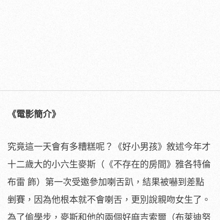
《電影簡介》
究竟這一天會有多糟糕呢？《好小男孩》敘述今年才
十二歲大的小六生麥斯（《不存在的房間》雅各特倫
布雷 飾）第一次受邀參加喇舌趴，結果被嚇到差點
剉賽，因為他根本就不會喇舌，更別說親吻女生了。
為了偷學步，麥斯和他的兩個好麻吉索爾（布萊迪努