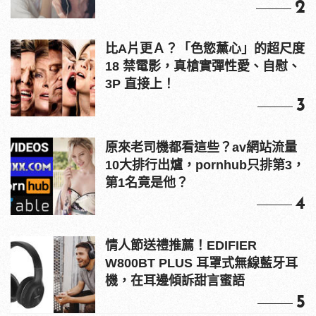
2
比A片更Ａ？「色慾薰心」的超尺度
18 禁電影，真槍實彈性愛、自慰、
3P 直接上！
3
原來老司機都看這些？av網站流量
10大排行出爐，pornhub只排第3，
第1名竟是他？
4
情人節送禮推薦！EDIFIER
W800BT PLUS 耳罩式無線藍牙耳
機，在耳邊傾訴甜言蜜語
5