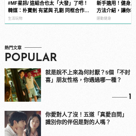
#MF星訊/ 這組合也太「大發」了吧！
新手適用！健身房
韓媒：朴寶劍 有望與 孔劉 同框合作新
方法介紹，讓你不
電影《徐福》！
生活玩物
運動健身
熱門文章
POPULAR
就是說不上來為何討厭？5個「不討
喜」朋友性格，你遇過哪一種？
1
你愛對人了沒！五道「真愛自問」
識別你的伴侶是對的人嗎？