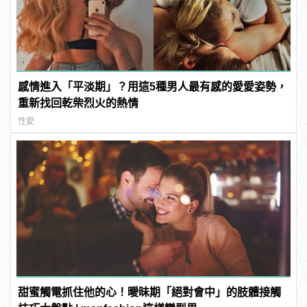
感情進入「平淡期」？用這5種男人最有感的愛愛姿勢，
重新找回乾柴烈火的熱情
性愛
甜蜜觸電抓住他的心！曖昧期「絕對會中」的肢體接觸