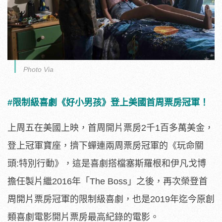
Photo Via
#限制級喜劇《好小男孩》登上美國首周票房冠軍！
上周五在美國上映，首周開片票房2千1百多萬美金，
登上冠軍寶座，擠下蟬連兩周票房冠軍的《玩命關
頭:特別行動》，這是喜劇搭檔塞斯羅根和伊凡戈博
擔任製片繼2016年「The Boss」之後，再次榮登首
周開片票房冠軍的限制級喜劇，也是2019年迄今原創
類喜劇電影開片票房最高紀錄的電影。