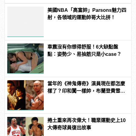
美國NBA「高富帥」Parsons魅力四
射，各領域的運動帥哥大比拼！
車震沒有你想得舒服！6大缺點盤
點：姿勢少、易抽筋只是小case？
當年的《神鬼傳奇》演員現在都怎麼
樣了？印和闐一樣帥，布蘭登費雪大
發福！
捲土重來再次偉大！職業運動史上10
大傳奇球員復出故事