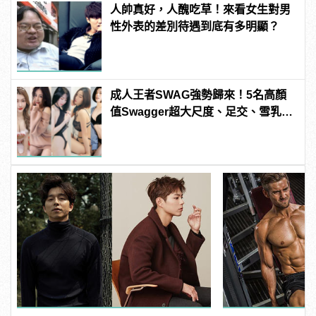
人帥真好，人醜吃草！來看女生對男
性外表的差別待遇到底有多明顯？
成人王者SWAG強勢歸來！5名高顏
值Swagger超大尺度、足交、雪乳、
粉紅海鮮通通有，親自教你人與人的
連結！ | manfashion這樣變型男