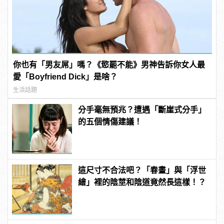
你也有「男友屌」嗎？《慾罷不能》男神告訴你女人最
愛「Boyfriend Dick」是啥？
生活話題
分手毫無預兆？遭遇「斷崖式分手」
的五個情傷建議！
這尺寸不合法吧？「春畫」與「浮世
繪」裡的陰莖和陰道竟然長這樣！？