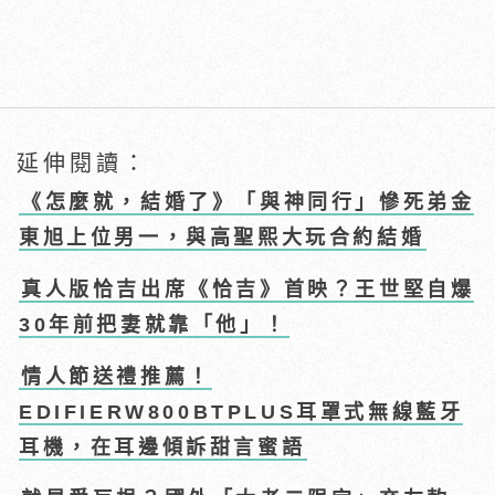
延伸閱讀：
《怎麼就，結婚了》「與神同行」慘死弟金
東旭上位男一，與高聖熙大玩合約結婚
真人版恰吉出席《恰吉》首映？王世堅自爆
30年前把妻就靠「他」！
情人節送禮推薦！
EDIFIERW800BTPLUS耳罩式無線藍牙
耳機，在耳邊傾訴甜言蜜語