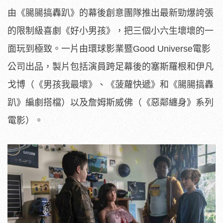
由《腸腸搞轟趴》的幕後創意團隊推出最新勁爆誇張
的限制級喜劇《好小男孩》，把三個小六生壞壞的一
面玩到極致。一片由環球影業暨Good Universe電影
公司出品，製片包括演員跨足幕後的塞斯羅根和伊凡
戈博（《男孩我最壞》、《菠蘿快遞》和《腸腸搞轟
趴》編劇搭檔）以及詹姆斯威佛（《惡鄰纏身》系列
電影）。