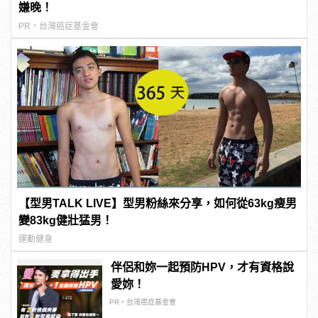
嫌晚！
PR・台灣癌症基金會
【型男TALK LIVE】型男粉絲來分享，如何從63kg瘦男
變83kg健壯猛男！
運動健身
伴侶和妳一起預防HPV，才有資格說
愛妳！
PR・台灣癌症基金會