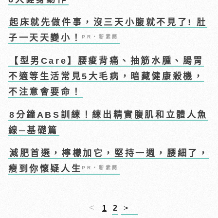
起床就先做件事，沒三天小腹就不見了! 肚
子一天天變小！
PR・新素簡
【型男Care】腰痠背痛、抽筋水腫、腸胃
不適等生活常見5大毛病，暗藏健康殺機，
不注意會要命！
8分鐘ABS訓練！練出精實腹肌和立體人魚
線─基礎篇
減肥首選，檸檬加它，堅持一週，腰細了，
瘦到你懷疑人生
PR・新素簡
<
1
2
>