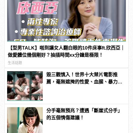
【型男TALK】啪到讓女人翻白眼的10件床事ft.欣西亞｜
做愛體位幾個剛好？抽插時間xx分鐘是極限！
生活話題
毀三觀慎入！世界十大禁片電影推
薦，毫無遮掩的性愛、血腥、暴力、
噁心到極致！ | manfashion這樣變型
男
分手毫無預兆？遭遇「斷崖式分手」
的五個情傷建議！