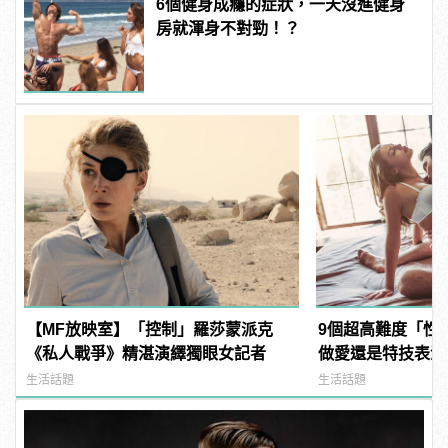
6個健身成癮的症狀，一天沒進健身
房就渾身不對勁！？
【MF放映室】「控制」羅莎蒙派克
9個超高難度「性
《私人戰爭》精湛演繹獨眼女記者
做愛還是特技表演？ |
樣變型男
生活話題
生活話題