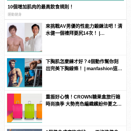
10個增加肌肉的最高飲食規則！
運動健身
來挑戰AV男優的性能力鍛鍊法吧！清
水健一個禮拜要尻14次！ |
manfashion這樣變型男
下胸肌怎麼練才好？4個動作幫你刻
出完美下胸線條！ | manfashion這樣
變型男
重振好心情！CROWN糖果盒旅行箱
時尚換季 大勢亮色編織繽紛仲夏之
夢！