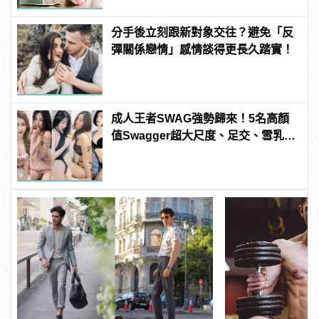
分手後立刻跟新對象交往？避免「反
彈關係戀情」感情談得更長久踏實！
成人王者SWAG強勢歸來！5名高顏
值Swagger超大尺度、足交、雪乳、
粉紅海鮮通通有，親自教你人與人的
連結！ | manfashion這樣變型男