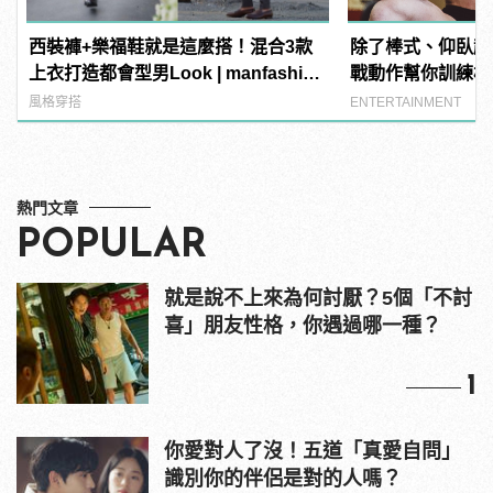
西裝褲+樂福鞋就是這麼搭！混合3款
除了棒式、仰臥起
上衣打造都會型男Look | manfashion
戰動作幫你訓練核
這樣變型男
風格穿搭
ENTERTAINMENT
熱門文章
POPULAR
就是說不上來為何討厭？5個「不討
喜」朋友性格，你遇過哪一種？
1
你愛對人了沒！五道「真愛自問」
識別你的伴侶是對的人嗎？