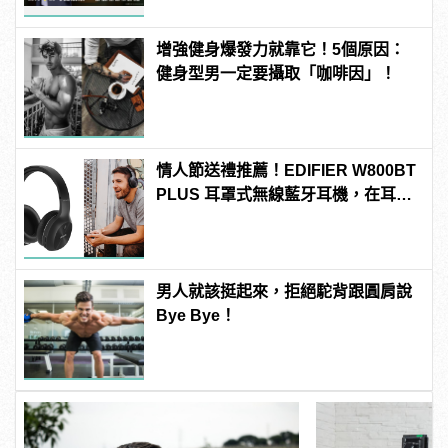
增強健身爆發力就靠它！5個原因：
健身型男一定要攝取「咖啡因」！
情人節送禮推薦！EDIFIER W800BT
PLUS 耳罩式無線藍牙耳機，在耳邊
傾訴甜言蜜語
男人就該挺起來，拒絕駝背跟圓肩說
Bye Bye！