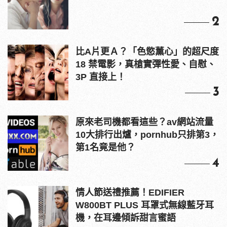
2
比A片更Ａ？「色慾薰心」的超尺度
18 禁電影，真槍實彈性愛、自慰、
3P 直接上！
3
原來老司機都看這些？av網站流量
10大排行出爐，pornhub只排第3，
第1名竟是他？
4
情人節送禮推薦！EDIFIER
W800BT PLUS 耳罩式無線藍牙耳
機，在耳邊傾訴甜言蜜語