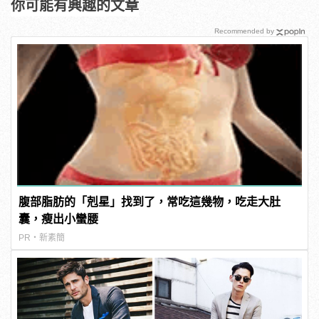
你可能有興趣的文章
Recommended by
腹部脂肪的「剋星」找到了，常吃這幾物，吃走大肚
囊，瘦出小蠻腰
PR・新素簡