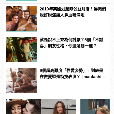
2019年英國划船隊公益月曆！鮮肉們
脫好脫滿讓人鼻血噴滿地
就是說不上來為何討厭？5個「不討
喜」朋友性格，你遇過哪一種？
9個超高難度「性愛姿勢」，到底是
在做愛還是特技表演？ | manfashion
這樣變型男