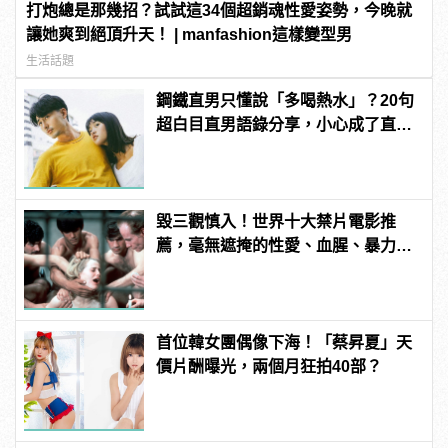
打炮總是那幾招？試試這34個超銷魂性愛姿勢，今晚就
讓她爽到絕頂升天！ | manfashion這樣變型男
生活話題
鋼鐵直男只懂說「多喝熱水」？20句
超白目直男語錄分享，小心成了直男
癌重症患者！
毀三觀慎入！世界十大禁片電影推
薦，毫無遮掩的性愛、血腥、暴力、
噁心到極致！ | manfashion這樣變型
男
首位韓女團偶像下海！「蔡昇夏」天
價片酬曝光，兩個月狂拍40部？