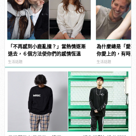
「不再感到小鹿亂撞？」當熱情逐漸
為什麼總是「愛不
退去，６個方法使你們的感情恆溫
你愛上的，有時只
情」！ | manfa
生活話題
生活話題