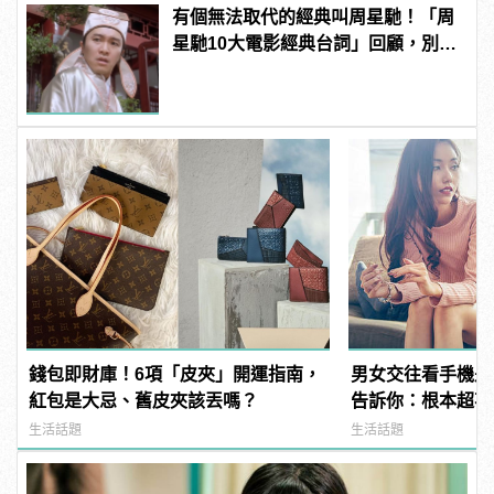
有個無法取代的經典叫周星馳！「周
星馳10大電影經典台詞」回顧，別說
不記得了！
錢包即財庫！6項「皮夾」開運指南，
男女交往看手機是
紅包是大忌、舊皮夾該丟嗎？
告訴你：根本超不
生活話題
生活話題