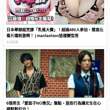
日本舉辦超荒謬「乳搖大賽」！超過480人參加，簡直比
看片還刺激啊！ | manfashion這樣變型男
生活話題
6個男生「愛面子NG情況」盤點，這些行為讓女生在心
裡默默扣分！