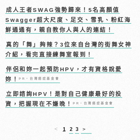
成人王者SWAG強勢歸來！5名高顏值
Swagger超大尺度、足交、雪乳、粉紅海
鮮通通有，親自教你人與人的連結！
真的「舞」夠辣？3位來自台灣的街舞女神
介紹，看完直接練舞室報到！
伴侶和妳一起預防HPV，才有資格說愛
妳！
PR・台灣癌症基金會
立即諮詢HPV！是對自己健康最好的投
資，把握現在不嫌晚！
PR・台灣癌症基金會
<
1
2
3
>