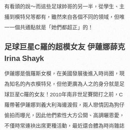
有看頭的說～而這些足球帥哥的另一半，從學生、主
播到模特兒等都有，雖然來自各個不同的領域，但唯
一一個共通點就是「她們都超正」的！
足球巨星C羅的超模女友 伊蓮娜薛克
Irina Shayk
伊蓮娜是俄羅斯女模，在美國發展後進入時尚圈，現
為知名的內衣模特兒，但他更廣為人之的身分就是足
球巨星C羅的女友！2010年南非世足賽開打之前，C
羅帶著伊蓮娜到義大利海邊渡假，兩人戀情因為狗仔
偷拍而曝光，因此他們索性大方公開、高調曬恩愛，
不僅時常連袂出席更種活動，最近還合體為時尚雜誌