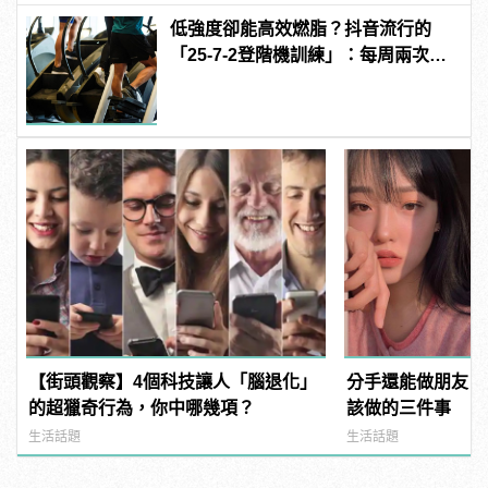
低強度卻能高效燃脂？抖音流行的
「25-7-2登階機訓練」：每周兩次即
可
【街頭觀察】4個科技讓人「腦退化」
分手還能做朋友？
的超獵奇行為，你中哪幾項？
該做的三件事
生活話題
生活話題