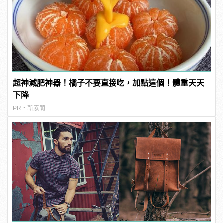
超神減肥神器！橘子不要直接吃，加點這個！體重天天
下降
PR・新素簡