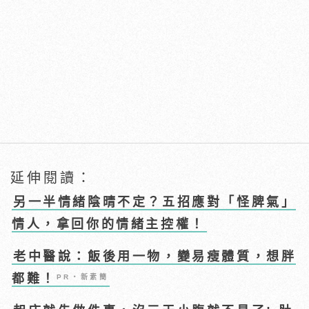
延伸閱讀：
另一半情緒陰晴不定？五招應對「怪脾氣」
情人，拿回你的情緒主控權！
老中醫說：飯後用一物，變易瘦體質，想胖
都難！
PR・新素簡