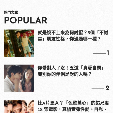
熱門文章
POPULAR
就是說不上來為何討厭？5個「不討
喜」朋友性格，你遇過哪一種？
1
你愛對人了沒！五道「真愛自問」
識別你的伴侶是對的人嗎？
2
比A片更Ａ？「色慾薰心」的超尺度
18 禁電影，真槍實彈性愛、自慰、