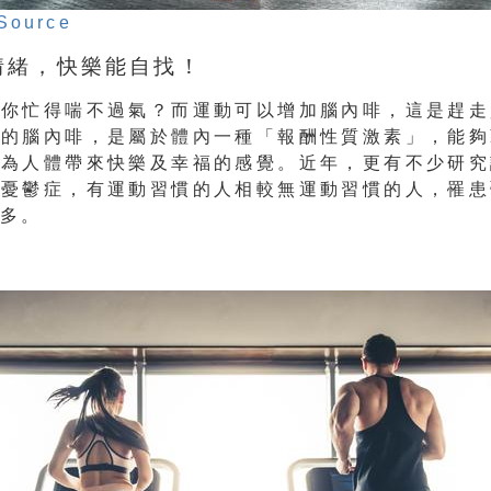
Source
定情緒，快樂能自找！
讓你忙得喘不過氣？而運動可以增加腦內啡，這是趕走
謂的腦內啡，是屬於體內一種「報酬性質激素」，能夠
，為人體帶來快樂及幸福的感覺。近年，更有不少研究
緩憂鬱症，有運動習慣的人相較無運動習慣的人，罹患
很多。