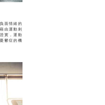
負面情緒的
藉由運動刺
證實，運動
憂鬱症的機