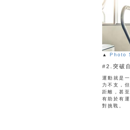
▲
Photo 
#2.突
運動就是
力不支，
距離，甚
有助於有
對挑戰。