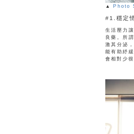
▲
Photo 
#1.穩
生活壓力
良藥。所
激其分泌
能有助紓
會相對少