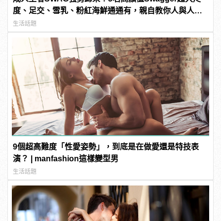
度、足交、雪乳、粉紅海鮮通通有，親自教你人與人的
連結！ | manfashion這樣變型男
生活話題
9個超高難度「性愛姿勢」，到底是在做愛還是特技表
演？ | manfashion這樣變型男
生活話題