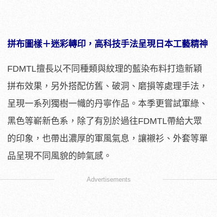
拼布圖樣＋
迷彩轉印，高科技手法呈現日本工藝精神
FDMTL擅長以不同種類與紋理的藍染布料打造新穎
拼布效果，另外搭配仿舊、破洞、磨損等處理手法，
呈現一系列獨樹一幟的丹寧作品。本季更嘗試軍綠、
黑色等嶄新色系，除了有別於過往FDMTL帶給大眾
的印象，也帶出濃厚的軍風氣息，讓襯衫、外套等單
品呈現不同風貌的帥氣感。
Advertisements