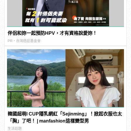
伴侶和妳一起預防HPV，才有資格說愛妳！
PR・台灣癌症基金會
韓國超萌I CUP隱乳網紅「Sejinming」！掀起衣服也太
「胸」了吧！ | manfashion這樣變型男
生活話題