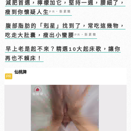
減肥首選，檸檬加它，堅持一週，腰細了，
瘦到你懷疑人生
PR・新素簡
腹部脂肪的「剋星」找到了，常吃這幾物，
吃走大肚囊，瘦出小蠻腰
PR・新素簡
早上老是起不來？精選10大起床歌，讓你
再也不賴床！
仙桃牌
PR