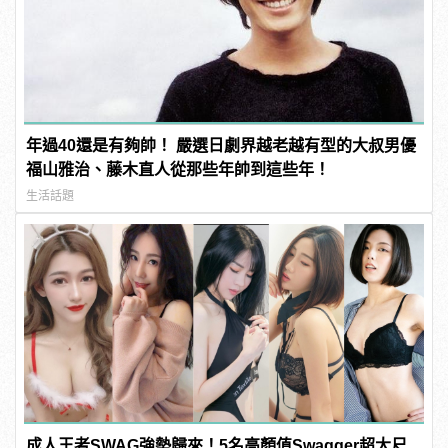
年過40還是有夠帥！ 嚴選日劇界越老越有型的大叔男優
福山雅治、藤木直人從那些年帥到這些年！
生活話題
成人王者SWAG強勢歸來！5名高顏值Swagger超大尺