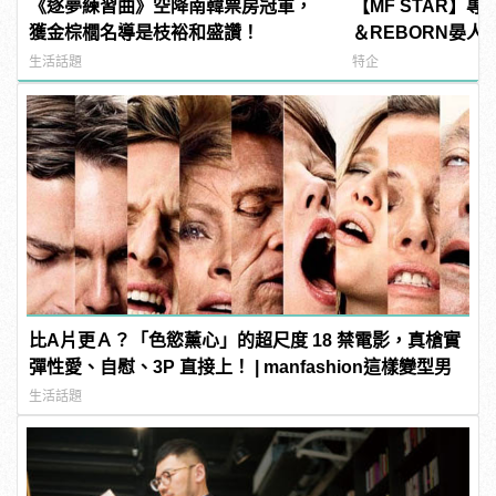
《逐夢練習曲》空降南韓票房冠軍，
【MF STAR】
獲金棕櫚名導是枝裕和盛讚！
＆REBORN晏
寫真，你想傳達什
生活話題
特企
比A片更Ａ？「色慾薰心」的超尺度 18 禁電影，真槍實
彈性愛、自慰、3P 直接上！ | manfashion這樣變型男
生活話題