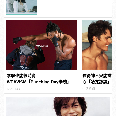
拳擊也能很時尚！
長得帥不只能當飯
WEAVISM「Punching Day拳魂」系
心「哈定謬誤」混
列掌握潮流主導拳
FASHION
生活話題