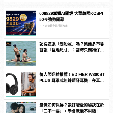
009829掌握AI關鍵 大華韓國KOSPI
50今強勢開募
PR・大華銀全能行銷方案
記得這張「划船照」嗎？奧蘭多布魯
首談「巨雕尺寸」：當時只問狗仔，
你們有那麼大的馬賽克嗎？
情人節送禮推薦！EDIFIER W800BT
PLUS 耳罩式無線藍牙耳機，在耳邊
傾訴甜言蜜語
愛情如何保鮮？談好戀愛的秘訣在於
「三不一要」，學會就能不糾結！