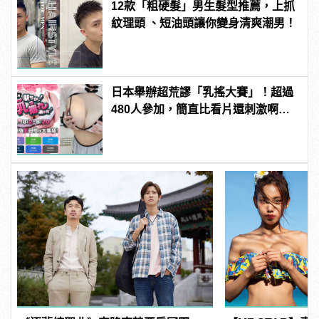
12款「粗硬髮」男生髮型推薦，上抓
紋理頭 、短油頭讓你變身清爽潮男！
日本舉辦超荒謬「乳搖大賽」！超過
480人參加，簡直比看片還刺激啊！ |
manfashion這樣變型男