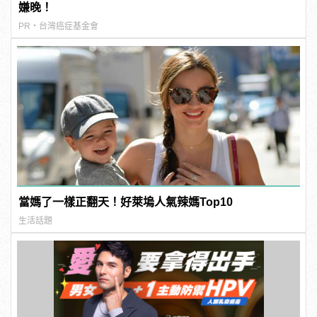
嫌晚！
PR・台灣癌症基金會
當媽了一樣正翻天！好萊塢人氣辣媽Top10
生活話題