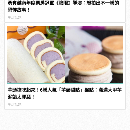
勇奪越南年度票房冠軍《陰眼》導演：想拍出不一樣的
恐怖故事！
生活話題
芋頭控吃起來！6樣人氣「芋頭甜點」盤點：滿滿大甲芋
泥餡太罪惡！
生活話題