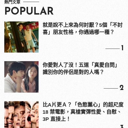
熱門文章
POPULAR
就是說不上來為何討厭？5個「不討
喜」朋友性格，你遇過哪一種？
1
你愛對人了沒！五道「真愛自問」
識別你的伴侶是對的人嗎？
2
比A片更Ａ？「色慾薰心」的超尺度
18 禁電影，真槍實彈性愛、自慰、
3P 直接上！