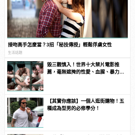
接吻高手怎麼當？3招「秘技傳授」輕鬆俘虜女性
生活話題
毀三觀慎入！世界十大禁片電影推
薦，毫無遮掩的性愛、血腥、暴力、
噁心到極致！
【其實你應該】一個人逛街購物！五
種成為型男的必修學分！