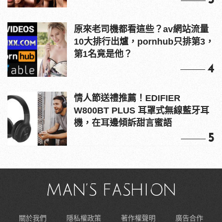
3
原來老司機都看這些？av網站流量
10大排行出爐，pornhub只排第3，
第1名竟是他？
4
情人節送禮推薦！EDIFIER
W800BT PLUS 耳罩式無線藍牙耳
機，在耳邊傾訴甜言蜜語
5
關於我們
隱私權政策
著作權聲明
廣告合作