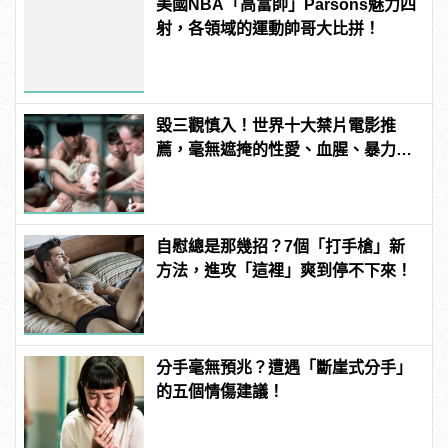
美國NBA「高富帥」Parsons魅力四
射，各領域的運動帥哥大比拼！
毀三觀慎入！世界十大禁片電影推
薦，毫無遮掩的性愛、血腥、暴力、
噁心到極致！
自慰總是那幾招？7個「打手槍」新
方法，進攻「這裡」爽到停不下來！
分手毫無預兆？遭遇「斷崖式分手」
的五個情傷建議！