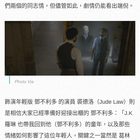
們兩個的同志情，但儘管如此，劇情仍能看出端倪。
Photo Via
飾演年輕版 鄧不利多 的演員 裘德洛（Jude Law）則
是相信大家已經準備好迎接出櫃的 鄧不利多：「J.K
羅琳 也帶我回到他（鄧不利多）的童年，以及那些
情緒如何影響了這位年輕人，關鍵之一當然是 葛林