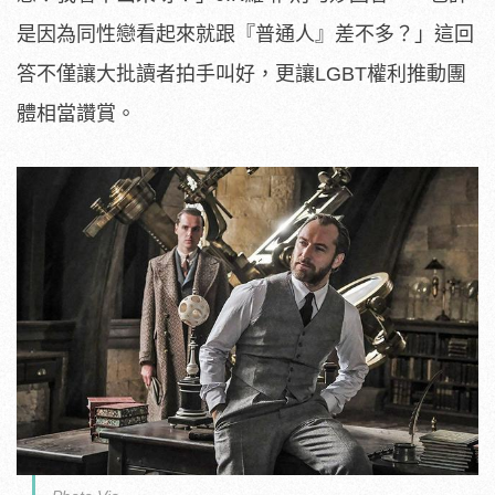
是因為同性戀看起來就跟『普通人』差不多？」這回
答不僅讓大批讀者拍手叫好，更讓LGBT權利推動團
體相當讚賞。