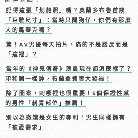
記得這張「划船照」嗎？奧蘭多布魯首談
「巨雕尺寸」：當時只問狗仔，你們有那麼
大的馬賽克嗎？
驚！AV男優每天拍片，痛的不是腰反而是
「這裡」？
當年的《神鬼傳奇》演員現在都怎麼樣了？
印和闐一樣帥，布蘭登費雪大發福！
除了圖案，刺哪裡也很重要！6個保證性感
的男性「刺青部位」推薦！
別以為撤嬌是女生的專利！男生同樣擁有
「被愛需求」