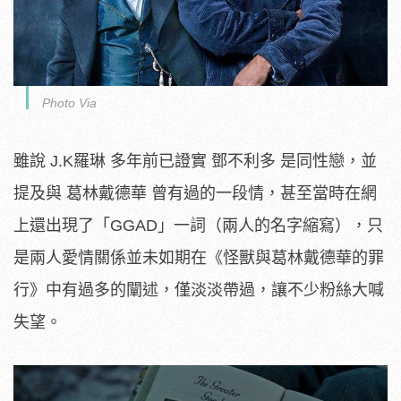
Photo Via
雖說 J.K羅琳 多年前已證實 鄧不利多 是同性戀，並
提及與 葛林戴德華 曾有過的一段情，甚至當時在網
上還出現了「GGAD」一詞（兩人的名字縮寫），只
是兩人愛情關係並未如期在《怪獸與葛林戴德華的罪
行》中有過多的闡述，僅淡淡帶過，讓不少粉絲大喊
失望。