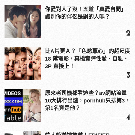
你愛對人了沒！五道「真愛自問」
識別你的伴侶是對的人嗎？
2
比A片更Ａ？「色慾薰心」的超尺度
18 禁電影，真槍實彈性愛、自慰、
3P 直接上！
3
原來老司機都看這些？av網站流量
10大排行出爐，pornhub只排第3，
第1名竟是他？
4