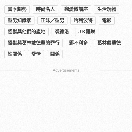
當季趨勢
時尚名人
戀愛微講座
生活玩物
型男知識家
正妹／型男
哈利波特
電影
怪獸與他們的產地
裘德洛
J.K羅琳
怪獸與葛林戴德華的罪行
鄧不利多
葛林戴華德
性關係
愛情
關係
Advertisements