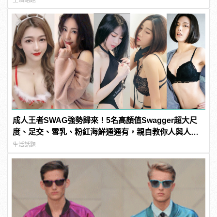
成人王者SWAG強勢歸來！5名高顏值Swagger超大尺
度、足交、雪乳、粉紅海鮮通通有，親自教你人與人的
連結！ | manfashion這樣變型男
生活話題