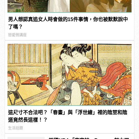
男人想認真追女人時會做的15件事情，你也被默默說中
了嗎？
戀愛微講座
這尺寸不合法吧？「春畫」與「浮世繪」裡的陰莖和陰
道竟然長這樣！？
生活話題