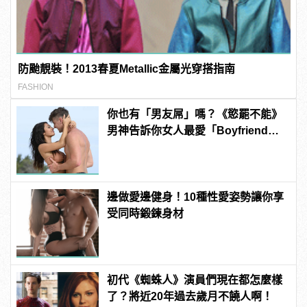
防颱靚裝！2013春夏Metallic金屬光穿搭指南
FASHION
你也有「男友屌」嗎？《慾罷不能》
男神告訴你女人最愛「Boyfriend
Dick」是啥？
邊做愛邊健身！10種性愛姿勢讓你享
受同時鍛鍊身材
初代《蜘蛛人》演員們現在都怎麼樣
了？將近20年過去歲月不饒人啊！