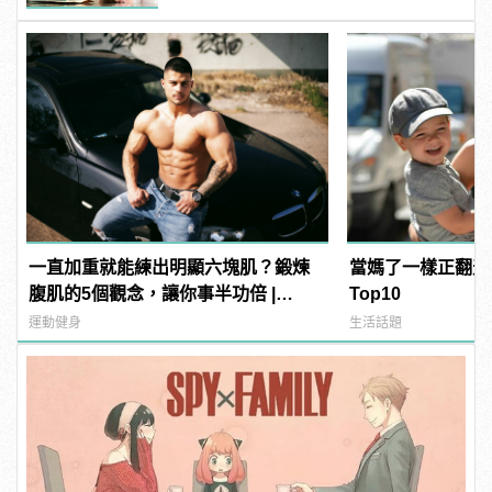
一直加重就能練出明顯六塊肌？鍛煉
當媽了一樣正翻天
腹肌的5個觀念，讓你事半功倍 |
Top10
manfashion這樣變型男
運動健身
生活話題