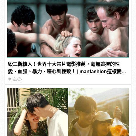
毀三觀慎入！世界十大禁片電影推薦，毫無遮掩的性
愛、血腥、暴力、噁心到極致！ | manfashion這樣變型
男
生活話題