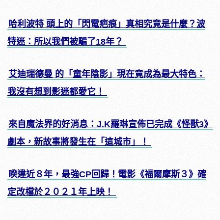
哈利波特 頭上的「閃電疤痕」真相究竟是什麼？波
特迷：所以我們被騙了18年？
艾迪瑞德曼 的「童年陰影」現在竟成為最大特色：
我沒有想到影迷都愛它！
來自魔法界的好消息：J.K羅琳宣佈已完成《怪獸3》
劇本，新故事將發生在「這城市」！
睽違近８年，最強CP回歸！電影《福爾摩斯３》確
定改檔於２０２１年上映！