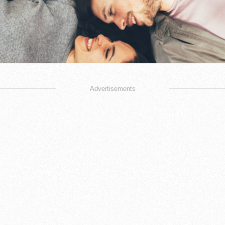
Advertisements