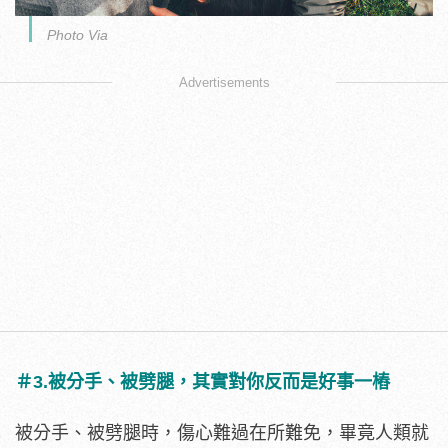
Photo Via
Advertisements
＃3.被分手、被劈腿，其實對你反而是好事一樁
被分手、被劈腿時，傷心難過在所難免，畢竟人類就