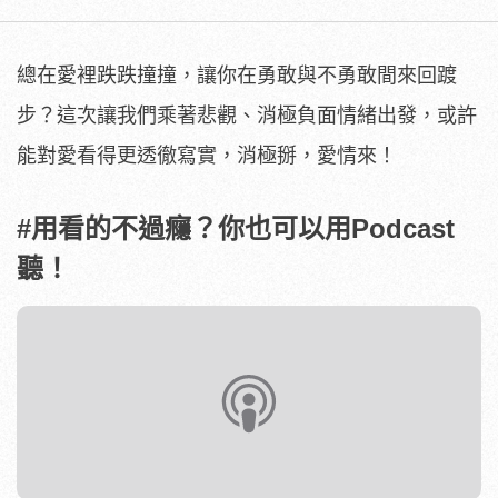
總在愛裡跌跌撞撞，讓你在勇敢與不勇敢間來回踱
步？這次讓我們乘著悲觀、消極負面情緒出發，或許
能對愛看得更透徹寫實，消極掰，愛情來！
#用看的不過癮？你也可以用Podcast
聽！