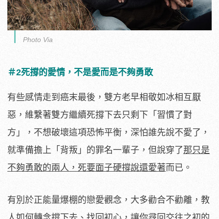
Photo Via
＃2死撐的愛情，不是愛而是不夠勇敢
有些感情走到癌末最後，雙方老早相敬如冰相互厭
惡，維繫著雙方繼續死撐下去只剩下「習慣了對
方」，不想破壞這項恐怖平衡，深怕誰先說不愛了，
就準備擔上「背叛」的罪名一輩子，但說穿了
那只是
不夠勇敢的兩人，死要面子硬撐說還愛著
而已。
有別於正能量爆棚的戀愛觀念，大多勸合不勸離，教
人如何轉念撐下去、找回初心，讓你尋回交往之初的