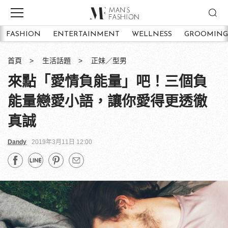
FASHION
ENTERTAINMENT
WELLNESS
GROOMING
首頁
生活話題
正妹／型男
來點「愛情負能量」吧！三個負
能量戀愛小語，讓你愛得更透徹
真誠
Dandy
2019年3月11日 12:00