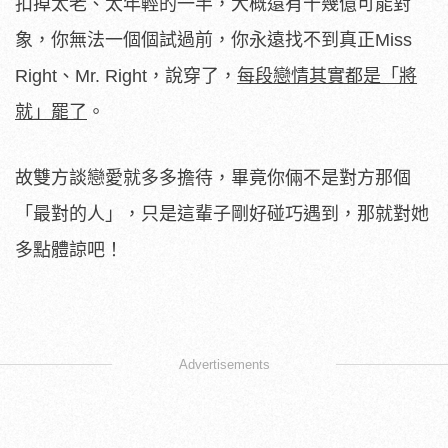
扣掉太老、太年輕的一半，大概還有十幾億可能對
象，你無法一個個試過前，你永遠找不到真正Miss
Right、Mr. Right，說穿了，
每段戀情其實都是「將
就」罷了
。
故雙方談戀愛就多多擔待，畢竟你倆不是對方那個
「最對的人」，只是這輩子剛好碰巧遇到，那就對她
多點體諒吧！
Advertisements