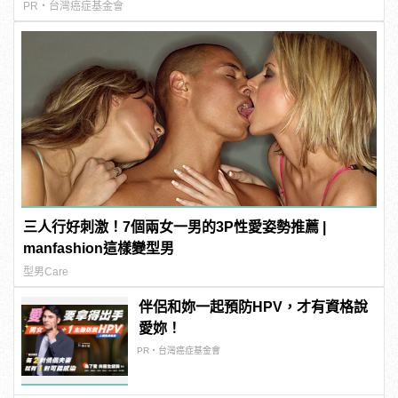
PR・台灣癌症基金會
三人行好刺激！7個兩女一男的3P性愛姿勢推薦 |
manfashion這樣變型男
型男Care
伴侶和妳一起預防HPV，才有資格說
愛妳！
PR・台灣癌症基金會