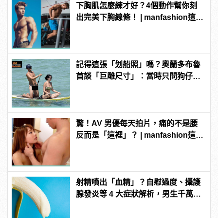
下胸肌怎麼練才好？4個動作幫你刻
出完美下胸線條！ | manfashion這樣
變型男
記得這張「划船照」嗎？奧蘭多布魯
首談「巨雕尺寸」：當時只問狗仔，
你們有那麼大的馬賽克嗎？
驚！AV 男優每天拍片，痛的不是腰
反而是「這裡」？ | manfashion這樣
變型男
射精噴出「血精」？自慰過度、攝護
腺發炎等 4 大症狀解析，男生千萬要
注意！