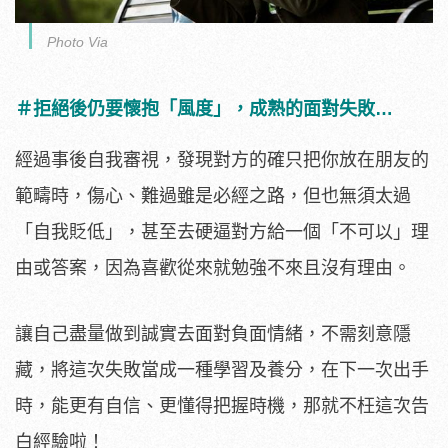
Photo Via
＃拒絕後仍要懷抱「風度」，成熟的面對失敗…
經過事後自我審視，發現對方的確只把你放在朋友的
範疇時，傷心、難過雖是必經之路，但也無須太過
「自我貶低」，甚至去硬逼對方給一個「不可以」理
由或答案，因為喜歡從來就勉強不來且沒有理由。
讓自己盡量做到誠實去面對負面情緒，不需刻意隱
藏，將這次失敗當成一種學習及養分，在下一次出手
時，能更有自信、更懂得把握時機，那就不枉這次告
白經驗啦！