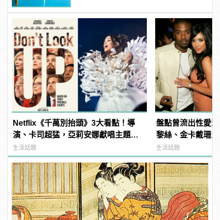
Netflix《千萬別抬頭》3大看點！導
盤點曾流出性愛影
演、卡司超猛，亞莉安娜獻唱主題
黎絲、金卡戴珊之
曲？ | manfashion這樣變型男
生活話題
生活話題