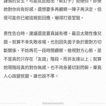
謹慎的女生，可能就此給出「軟釘子」拒絕你，即便
她對你尚有好感，還想要多再觀察一陣子再決定，但
很可能你已被這婉拒回應，嚇得打退堂鼓。
男性告白時，建議還是要真誠有禮、最忌太隨性像兒
戲，就算不幸失敗收場，也別因失面子急於跟對方切
斷關係，不妨再花一段時間觀察、檢視對方心態，是
不是真的只存在「友誼」階段，而非友達以上；就算
她現階段真的對你無感，也不用急著切割閃躲，畢竟
人心說變就變，誰也說不準。
Advertisements