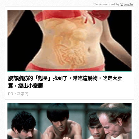
Recommended by
腹部脂肪的「剋星」找到了，常吃這幾物，吃走大肚
囊，瘦出小蠻腰
PR・新素簡