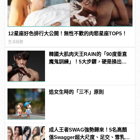
12星座好色排行大公開！無性不歡的肉慾星座TOP5！
生活話題
韓國大肌肉天王RAIN的「90度垂直
魔鬼訓練」！5大步驟，硬是操出你
的猛男身材！
追女生時的「三不」原則
成人王者SWAG強勢歸來！5名高顏
值Swagger超大尺度、足交、雪乳、