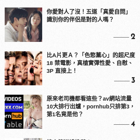
你愛對人了沒！五道「真愛自問」
識別你的伴侶是對的人嗎？
2
比A片更Ａ？「色慾薰心」的超尺度
18 禁電影，真槍實彈性愛、自慰、
3P 直接上！
3
原來老司機都看這些？av網站流量
10大排行出爐，pornhub只排第3，
第1名竟是他？
4