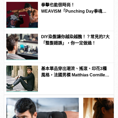
拳擊也能很時尚！
WEAVISM「Punching Day拳魂」
系列掌握潮流主導拳
DIY染髮讓你越染越醜！？常見的7大
「整髮錯誤」，你一定做過！
基本單品穿出潮流、搖滾、印花3種
風格，法國男模 Matthias Cornilleau
的百變穿搭！