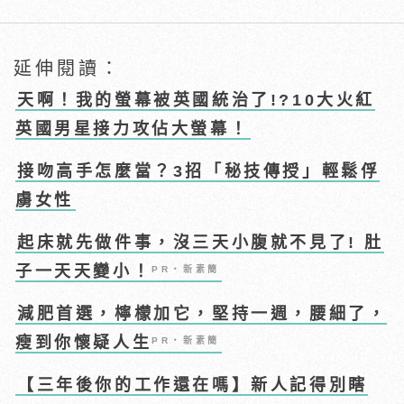
延伸閱讀：
天啊！我的螢幕被英國統治了!?10大火紅
英國男星接力攻佔大螢幕！
接吻高手怎麼當？3招「秘技傳授」輕鬆俘
虜女性
起床就先做件事，沒三天小腹就不見了! 肚
子一天天變小！
PR・新素簡
減肥首選，檸檬加它，堅持一週，腰細了，
瘦到你懷疑人生
PR・新素簡
【三年後你的工作還在嗎】新人記得別瞎