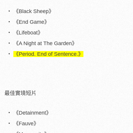
《Black Sheep》
《End Game》
《Lifeboat》
《A Night at The Garden》
《Period. End of Sentence.》
最佳實境短片
《Detainment》
《Fauve》