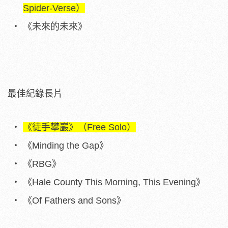
Spider-Verse）
《未來的未來》
最佳紀錄長片
《徒手攀巖》（Free Solo）
《Minding the Gap》
《RBG》
《Hale County This Morning, This Evening》
《Of Fathers and Sons》