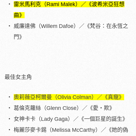
雷米馬利克（Rami Malek）／《波希米亞狂想
曲》
威廉達佛（Willem Dafoe）／《梵谷：在永恆之
門》
最佳女主角
奧莉薇亞柯爾曼（Olivia Colman）／《真寵》
葛倫克蘿絲（Glenn Close）／《愛・欺》
女神卡卡（Lady Gaga）／《一個巨星的誕生》
梅麗莎麥卡錫（Melissa McCarthy）／《她的偽