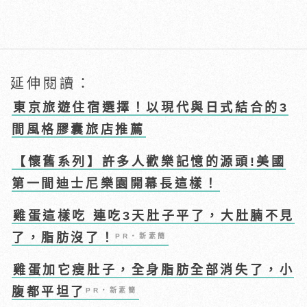
延伸閱讀：
東京旅遊住宿選擇！以現代與日式結合的3
間風格膠囊旅店推薦
【懷舊系列】許多人歡樂記憶的源頭!美國
第一間迪士尼樂園開幕長這樣！
雞蛋這樣吃 連吃3天肚子平了，大肚腩不見
了，脂肪沒了！
PR・新素簡
雞蛋加它瘦肚子，全身脂肪全部消失了，小
腹都平坦了
PR・新素簡