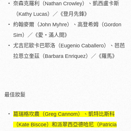
奈森克羅利（Nathan Crowley）、凱西盧卡斯
（Kathy Lucas）／《登月先鋒》
約翰麥爾（John Myhre）、高登希姆（Gordon
Sim）／《愛・滿人間》
尤吉尼歐卡巴耶洛（Eugenio Caballero）、芭芭
拉恩立奎茲（Barbara Enriquez）／《羅馬》
最佳妝髮
葛瑞格坎農（Greg Cannom）、凱特比斯科
（Kate Biscoe）和派翠西亞德哈尼（Patricia