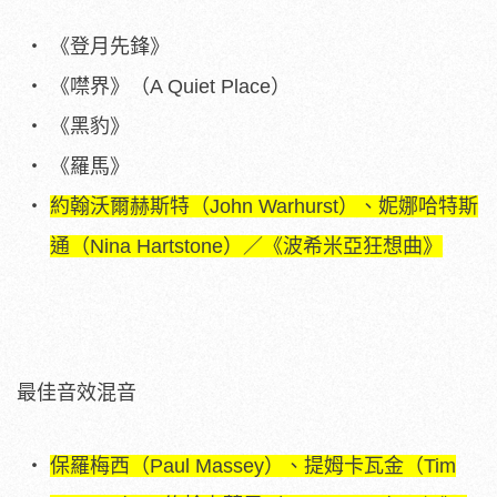
《登月先鋒》
《噤界》（A Quiet Place）
《黑豹》
《羅馬》
約翰沃爾赫斯特（John Warhurst）、妮娜哈特斯
通（Nina Hartstone）／《波希米亞狂想曲》
最佳音效混音
保羅梅西（Paul Massey）、提姆卡瓦金（Tim