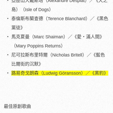
亞歷山大戴斯培（Alexandre Desplat）／《犬之
島）（Isle of Dogs）
泰倫斯布蘭查德（Terence Blanchard）／《黑色
黨徒》
馬克夏曼（Marc Shaiman）／《愛・滿人間》
（Mary Poppins Returns）
尼可拉斯布里特爾（Nicholas Britell）／《藍色
比爾街的沉默》
路易奇戈朗森（Ludwig Göransson
）／《黑豹》
最佳原創歌曲