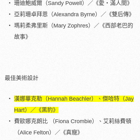
珊迪鮑威爾（Sandy Powell）／《愛・滿人間》
亞莉珊卓拜恩（Alexandra Byrne）／《雙后傳》
瑪莉柔弗里斯（Mary Zophres）／《西部老巴的
故事》
最佳美術設計
漢娜畢克勒（Hannah Beachler）、傑哈特（Jay
Hart）／《黑豹》
費歐娜克朗比 （Fiona Crombie）、艾莉絲費頓
（Alice Felton）／《真寵》