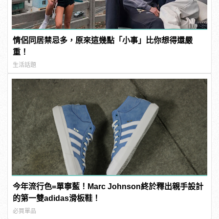
情侶同居禁忌多，原來這幾點「小事」比你想得還嚴
重！
生活話題
今年流行色=單寧藍！Marc Johnson終於釋出親手設計
的第一雙adidas滑板鞋！
必買單品