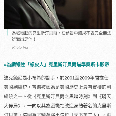
為戲增肥的克里斯汀貝爾，在預告中如果不說完全無法
辨識出是他！
Photo Via
#為戲犧牲「橡皮人」
克里斯汀貝爾瞄準奧斯卡影帝
迪克錢尼是小布希的副手，於2001至2009年間擔任
美國副總
統，普遍被認為是美國歷史上最有實權的副
總統之一。從《
克里斯汀貝爾之黑暗時刻》到《瞞天
大佈局》，
一向以其為戲犧牲改造身體著名的克里斯
汀貝爾，
這回為了精準演出這位「天下第二人」，再