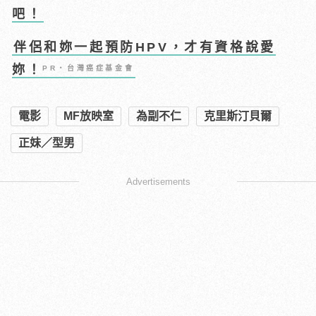
吧！
伴侶和妳一起預防HPV，才有資格說愛
妳！
PR・台灣癌症基金會
電影
MF放映室
為副不仁
克里斯汀貝爾
正妹／型男
Advertisements