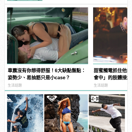
車震沒有你想得舒服！6大缺點盤點：
甜蜜觸電抓住他的
姿勢少、易抽筋只是小case？
會中」的肢體接觸技
manfashion這
生活話題
生活話題