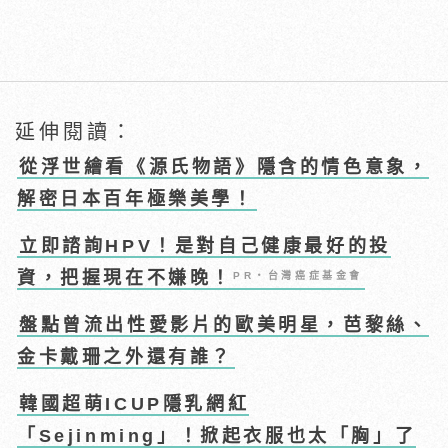
延伸閱讀：
從浮世繪看《源氏物語》隱含的情色意象，
解密日本百年極樂美學！
立即諮詢HPV！是對自己健康最好的投
資，把握現在不嫌晚！
PR・台灣癌症基金會
盤點曾流出性愛影片的歐美明星，芭黎絲、
金卡戴珊之外還有誰？
韓國超萌ICUP隱乳網紅
「Sejinming」！掀起衣服也太「胸」了