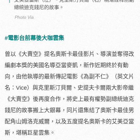
總統迪克錢尼的故事。
Photo Via
#電影台前幕後大咖雲集
曾以《大賣空》提名奧斯卡最佳影片、
導演並奪得改
編劇本獎的美國名導亞當麥凱，新作近期終於有動
向，
由他執導的最新傳記電影《為副不仁》（英文片
名：Vice）
與克里斯汀貝爾、史提夫卡爾兩大影帝繼
《大賣空》後再度合作，
將史上最有權勢副總統迪克
錢尼的故事搬上大銀幕，
同片還集結了奧斯卡最佳男
配角山姆洛克威爾，
以及五度提名奧斯卡的艾美亞當
斯，堪稱巨星雲集。