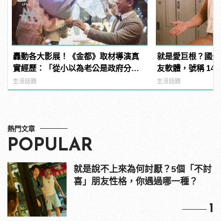
轟動各大影展！《金都》取材導演真
就是愛巨根？國外
實經歷：「從小以為老公是政府分
友軟體，號稱 14
派」
過？
生活話題
生活話題
熱門文章
POPULAR
就是說不上來為何討厭？5個「不討
喜」朋友性格，你遇過哪一種？
1