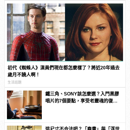
初代《蜘蛛人》演員們現在都怎麼樣了？將近20年過去
歲月不饒人啊！
生活話題
鐵三角、SONY該怎麼選？入門黑膠
唱片的7個要點，享受老靈魂的復古
律動 | manfashion這樣變型男
這尺寸不合法吧？「春畫」與「浮世