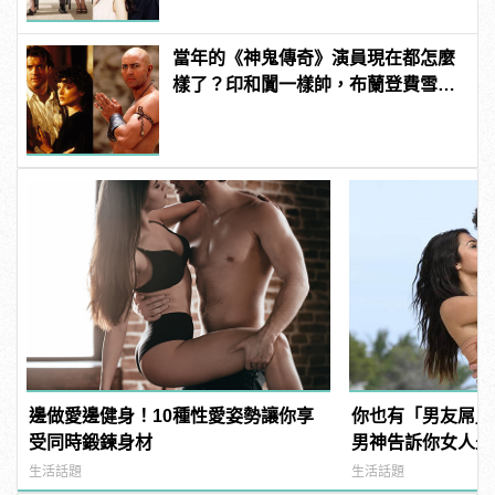
當年的《神鬼傳奇》演員現在都怎麼
樣了？印和闐一樣帥，布蘭登費雪大
發福！
邊做愛邊健身！10種性愛姿勢讓你享
你也有「男友屌」
受同時鍛鍊身材
男神告訴你女人最愛「
Dick」是啥？
生活話題
生活話題