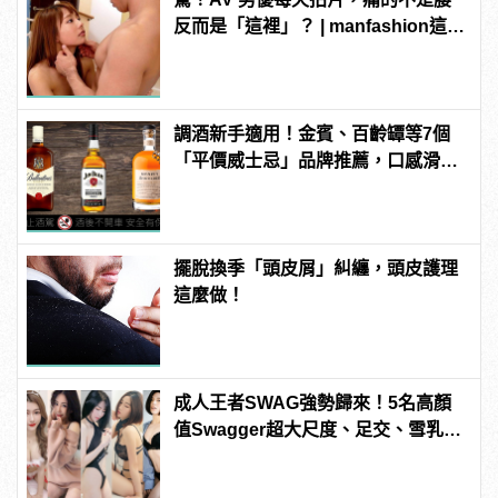
反而是「這裡」？ | manfashion這樣
變型男
調酒新手適用！金賓、百齡罈等7個
「平價威士忌」品牌推薦，口感滑順
又芳醇！ | manfashion這樣變型男
擺脫換季「頭皮屑」糾纏，頭皮護理
這麼做！
成人王者SWAG強勢歸來！5名高顏
值Swagger超大尺度、足交、雪乳、
粉紅海鮮通通有，親自教你人與人的
連結！ | manfashion這樣變型男