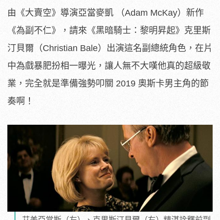
由《大賣空》導演亞當麥凱 （Adam McKay）新作
《為副不仁》，請來《黑暗騎士：黎明昇起》克里斯
汀貝爾（Christian Bale）出演這名副總統角色，在片
中為戲暴肥扮相一曝光，讓人無不大嘆他真的超級敬
業，完全就是準備強勢叩關 2019 奧斯卡男主角的節
奏啊！
艾美亞當斯（左）、克里斯汀貝爾（右）精湛詮釋前副