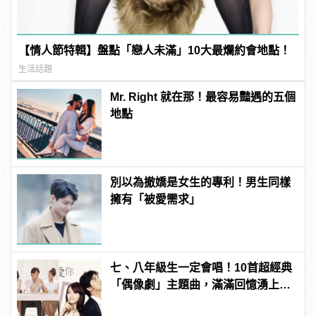
【情人節特輯】盤點「戀人未滿」10大最爛約會地點！
生活話題
Mr. Right 就在那！最容易豔遇的五個
地點
別以為撤嬌是女生的專利！男生同樣
擁有「被愛需求」
七、八年級生一定會唱！10首超經典
「偶像劇」主題曲，滿滿回憶湧上心
頭