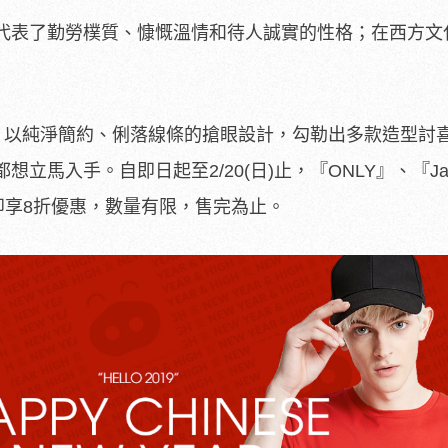
代表了勤勞樸質、慷慨溫情和待人誠實的性格；在西方文
Jones』以純淨簡約、俐落線條的搶眼設計，勾勒出多款造型討
立馬入手。自即日起至2/20(日)止，『ONLY』、『Jac
件即享8折優惠，數量有限，售完為止。