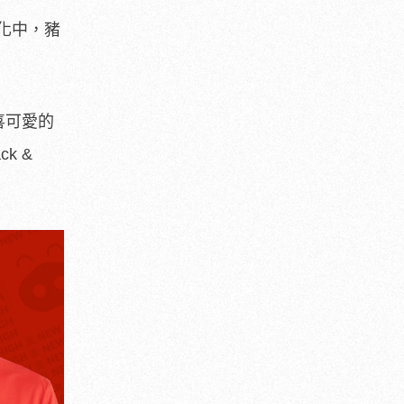
化中，豬
喜可愛的
k &