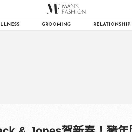
LLNESS
GROOMING
RELATIONSHIP
ack & Jones賀新春！