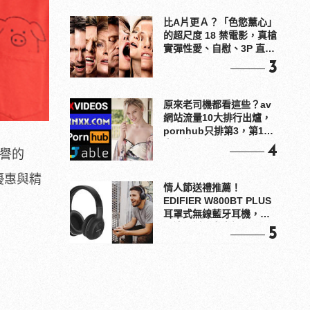
比A片更Ａ？「色慾薰心」
的超尺度 18 禁電影，真槍
實彈性愛、自慰、3P 直接
上！
3
原來老司機都看這些？av
網站流量10大排行出爐，
pornhub只排第3，第1名
竟是他？
4
美譽的
優惠與精
情人節送禮推薦！
EDIFIER W800BT PLUS
耳罩式無線藍牙耳機，在
耳邊傾訴甜言蜜語
5