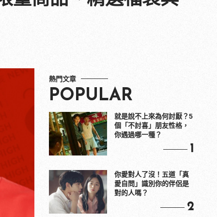
熱門文章
POPULAR
就是說不上來為何討厭？5
個「不討喜」朋友性格，
你遇過哪一種？
1
你愛對人了沒！五道「真
愛自問」識別你的伴侶是
對的人嗎？
2