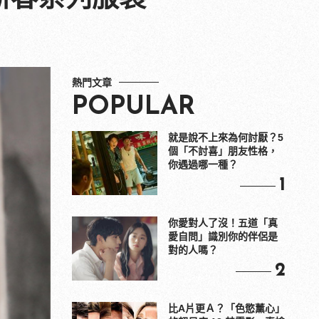
熱門文章
POPULAR
就是說不上來為何討厭？5
個「不討喜」朋友性格，
你遇過哪一種？
1
你愛對人了沒！五道「真
愛自問」識別你的伴侶是
對的人嗎？
2
比A片更Ａ？「色慾薰心」