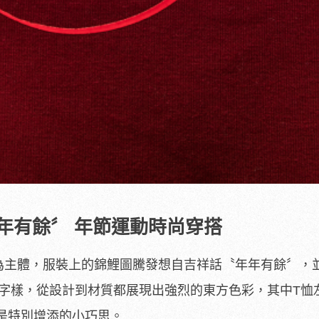
年有餘〞 年節運動時尚穿搭
色為主體，服裝上的錦鯉圖騰發想自吉祥話〝年年有餘〞，
OUR字樣，從設計到材質都展現出強烈的東方色彩，其中T恤
是特別增添的小巧思。