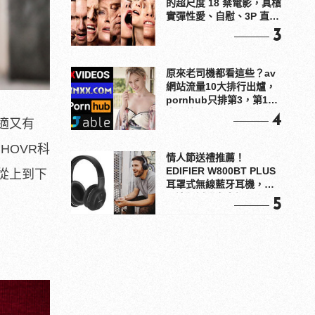
的超尺度 18 禁電影，真槍
實彈性愛、自慰、3P 直接
上！
3
原來老司機都看這些？av
網站流量10大排行出爐，
pornhub只排第3，第1名
竟是他？
4
適又有
HOVR科
情人節送禮推薦！
EDIFIER W800BT PLUS
，從上到下
耳罩式無線藍牙耳機，在
耳邊傾訴甜言蜜語
5