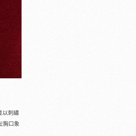
並以刺繡
左胸口象