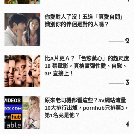
你愛對人了沒！五道「真愛自問」
識別你的伴侶是對的人嗎？
2
比A片更Ａ？「色慾薰心」的超尺度
18 禁電影，真槍實彈性愛、自慰、
3P 直接上！
3
原來老司機都看這些？av網站流量
10大排行出爐，pornhub只排第3，
第1名竟是他？
4