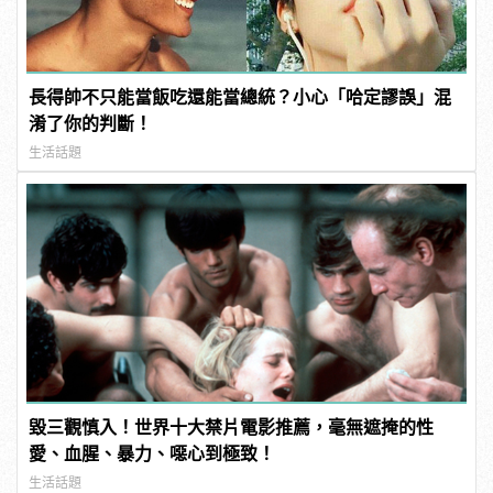
長得帥不只能當飯吃還能當總統？小心「哈定謬誤」混
淆了你的判斷！
生活話題
毀三觀慎入！世界十大禁片電影推薦，毫無遮掩的性
愛、血腥、暴力、噁心到極致！
生活話題