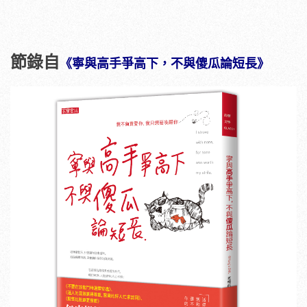
節錄自
《寧與高手爭高下，不與傻瓜論短長》