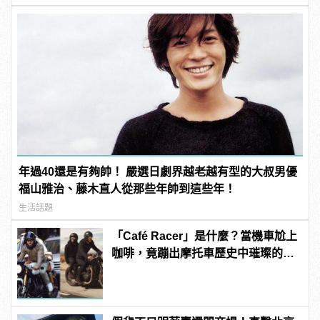
年過40還是有夠帥！ 嚴選日劇界越老越有型的大叔男優
福山雅治、藤木直人從那些年帥到這些年！
生活話題
「Café Racer」是什麼？當機車尬上
咖啡，竟蹦出摩托車歷史中璀璨的火
花！？