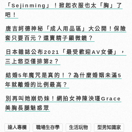
「Sejinming」！掀起衣服也太「胸」了
吧！
唐吉訶德神秘「成人用品區」大公開！保險
套只要百元？還賣精子顯微鏡？
日本雜誌公布2021「最受歡迎AV女優」，
三上悠亞僅排第2？
結婚5年魔咒是真的！？為什麼婚姻未滿5
年就離婚的比例最高？
別再叫她崩奶妹！網拍女神陳泱瑾Grace
美胸長腿魅惑眾
達人專欄
職場生存學
生活玩物
型男知識家