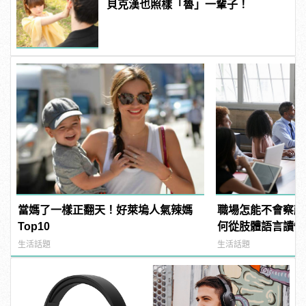
貝克漢也照樣「魯」一輩子！
當媽了一樣正翻天！好萊塢人氣辣媽
職場怎能不會察顏
Top10
何從肢體語言讀懂
生活話題
生活話題