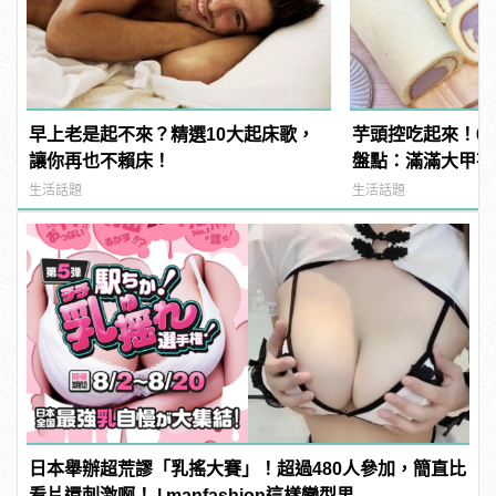
早上老是起不來？精選10大起床歌，
芋頭控吃起來！6
讓你再也不賴床！
盤點：滿滿大甲芋
生活話題
生活話題
日本舉辦超荒謬「乳搖大賽」！超過480人參加，簡直比
看片還刺激啊！ | manfashion這樣變型男