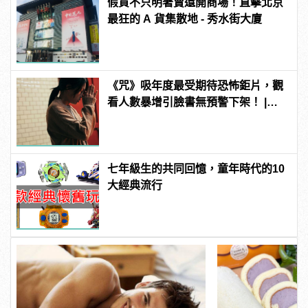
假貨不只明著賣還開商場！直擊北京
最狂的 A 貨集散地 - 秀水街大廈
《咒》吸年度最受期待恐怖鉅片，觀
看人數暴增引臉書無預警下架！ |
manfashion這樣變型男
七年級生的共同回憶，童年時代的10
大經典流行