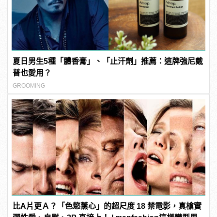
夏日男生5種「體香膏」、「止汗劑」推薦：這牌強尼戴
普也愛用？
GROOMING
比A片更Ａ？「色慾薰心」的超尺度 18 禁電影，真槍實