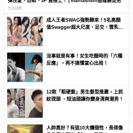
彈性愛、自慰、3P 直接上！ | manfashion這樣變型男
生活話題
成人王者SWAG強勢歸來！5名高顏
值Swagger超大尺度、足交、雪乳、
粉紅海鮮通通有，親自教你人與人的
連結！ | manfashion這樣變型男
沒事就是有事！女生吃醋時的「六種
反應」，再不搞懂當心出局！
12款「粗硬髮」男生髮型推薦，上抓
紋理頭 、短油頭讓你變身清爽潮男！
人帥真好？有這10大爛個性，長得像