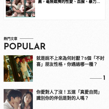
薦，毫無遮掩的性愛、血腥、暴力、
噁心到極致！
熱門文章
POPULAR
就是說不上來為何討厭？5個「不討
喜」朋友性格，你遇過哪一種？
1
你愛對人了沒！五道「真愛自問」
識別你的伴侶是對的人嗎？