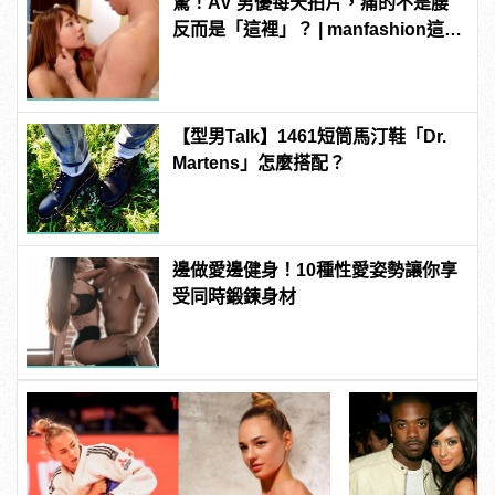
驚！AV 男優每天拍片，痛的不是腰
反而是「這裡」？ | manfashion這樣
變型男
【型男Talk】1461短筒馬汀鞋「Dr.
Martens」怎麼搭配？
邊做愛邊健身！10種性愛姿勢讓你享
受同時鍛鍊身材