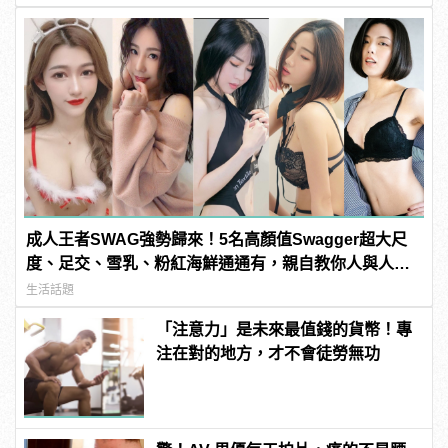
成人王者SWAG強勢歸來！5名高顏值Swagger超大尺
度、足交、雪乳、粉紅海鮮通通有，親自教你人與人的
連結！ | manfashion這樣變型男
生活話題
「注意力」是未來最值錢的貨幣！專
注在對的地方，才不會徒勞無功