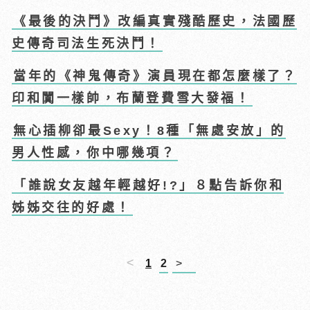
《最後的決鬥》改編真實殘酷歷史，法國歷
史傳奇司法生死決鬥！
當年的《神鬼傳奇》演員現在都怎麼樣了？
印和闐一樣帥，布蘭登費雪大發福！
無心插柳卻最Sexy！8種「無處安放」的
男人性感，你中哪幾項？
「誰說女友越年輕越好!?」８點告訴你和
姊姊交往的好處！
<
1
2
>