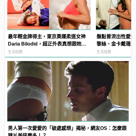
最年輕金牌得主，東京奧運柔道女神
盤點曾流出性愛影
Daria Bilodid，超正外表真想跟她對
黎絲、金卡戴珊之
練！ | manfashion這樣變型男
生活話題
生活話題
男人第一次愛愛的「破處感想」揭秘，網友OS：怎麼跟
謎片差這麼多！？