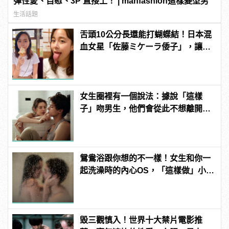
彈性愛、自慰、3P 直接上！ | manfashion這樣變型男
生活話題
舌頭10公分長還能打蝴蝶結！日本混
血女星「佐藤ミケーラ倭子」，讓人
有大膽的想法！ | manfashion這樣變
型男
女生圈裡有一個說法：據說「這樣
子」吻男生，他們會從此不想離開自
己！
鴛鴦浴跟你想的不一樣！女生和你一
起洗澡時的內心OS，「這樣做」小心
被白眼！
毀三觀慎入！世界十大禁片電影推