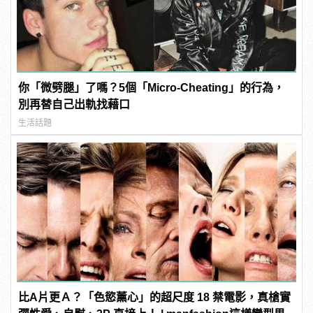
你「微劈腿」了嗎？5個「Micro-Cheating」的行為，
別再替自己出軌找藉口
生活話題
比A片更Ａ？「色慾薰心」的超尺度 18 禁電影，真槍實