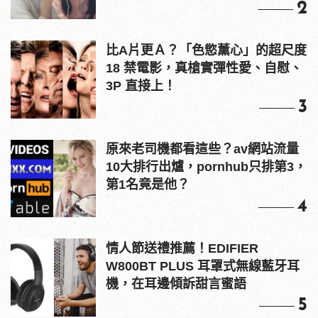
2
比A片更Ａ？「色慾薰心」的超尺度
18 禁電影，真槍實彈性愛、自慰、
3P 直接上！
3
原來老司機都看這些？av網站流量
10大排行出爐，pornhub只排第3，
第1名竟是他？
4
情人節送禮推薦！EDIFIER
W800BT PLUS 耳罩式無線藍牙耳
機，在耳邊傾訴甜言蜜語
5