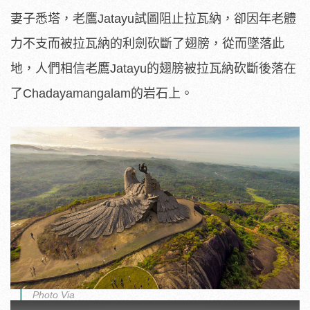
妻子悉塔，老鷹Jatayu試圖阻止拉瓦納，卻因年老體
力不支而被拉瓦納的利劍砍斷了翅膀，從而墜落此
地，人們相信老鷹Jatayu的翅膀被拉瓦納砍斷後落在
了Chadayamangalam的岩石上。
Photo Via