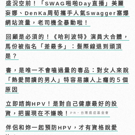
盛況空前！「SWAG啪啪Day直播」美麗
妄娜、DenKa周荀攜手人氣Swagger塞爆
網站流量，老司機全暴動啦！
回顧是必須的！《哈利波特》演員大合體，
馬份被指名「差最多」：髮際線退到頭頂
是？
書，是唯一不會嗑過量的毒品：對女人來說
「熱愛閱讀的男人」特容易讓人上癮的５個
原因
立即諮詢HPV！是對自己健康最好的投
資，把握現在不嫌晚！
PR・台灣癌症基金會
伴侶和妳一起預防HPV，才有資格說愛