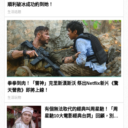
順利破冰成功約到她！
生活話題
拳拳到肉！「雷神」克里斯漢斯沃 祭出Netflix新片《驚
天營救》即將上線！
生活玩物
有個無法取代的經典叫周星馳！「周
星馳10大電影經典台詞」回顧，別說
不記得了！