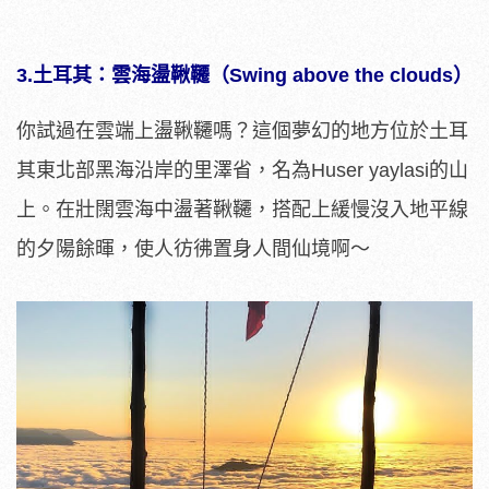
3.土耳其：雲海盪鞦韆（Swing above the clouds）
你試過在雲端上盪鞦韆嗎？這個夢幻的地方位於土耳
其東北部黑海沿岸的里澤省，名為Huser yaylasi的山
上。在壯闊雲海中盪著鞦韆，搭配上緩慢沒入地平線
的夕陽餘暉，使人彷彿置身人間仙境啊～