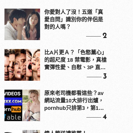
你愛對人了沒！五道「真
愛自問」識別你的伴侶是
對的人嗎？
2
比A片更Ａ？「色慾薰心」
的超尺度 18 禁電影，真槍
實彈性愛、自慰、3P 直接
上！
3
原來老司機都看這些？av
網站流量10大排行出爐，
pornhub只排第3，第1名
竟是他？
4