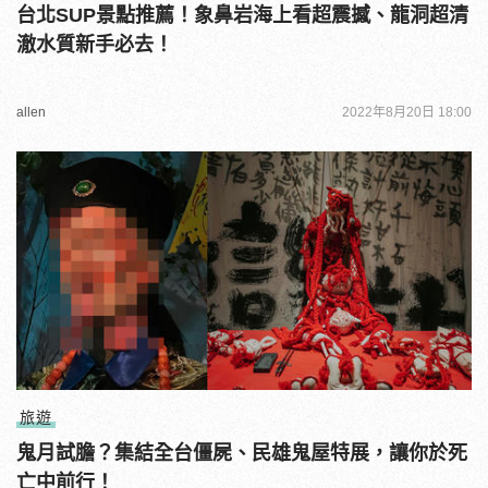
台北SUP景點推薦！象鼻岩海上看超震撼、龍洞超清
澈水質新手必去！
allen
2022年8月20日 18:00
旅遊
鬼月試膽？集結全台僵屍、民雄鬼屋特展，讓你於死
亡中前行！