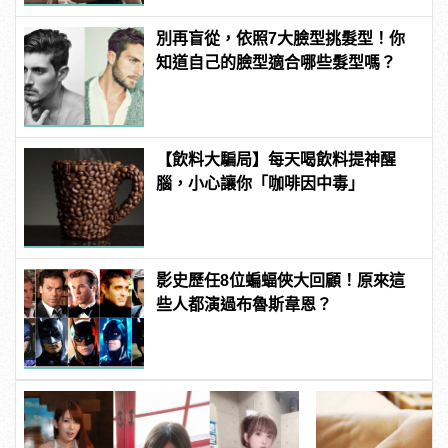
別再盲從，依照7大臉型挑髮型！你
知道自己的臉型適合哪些髮型嗎？
【飲料大騙局】每天喝飲料提神醒
腦，小心讓你「咖啡因中毒」
影史歷任8位蝙蝠俠大回顧！原來這
些人都演過布魯斯韋恩？