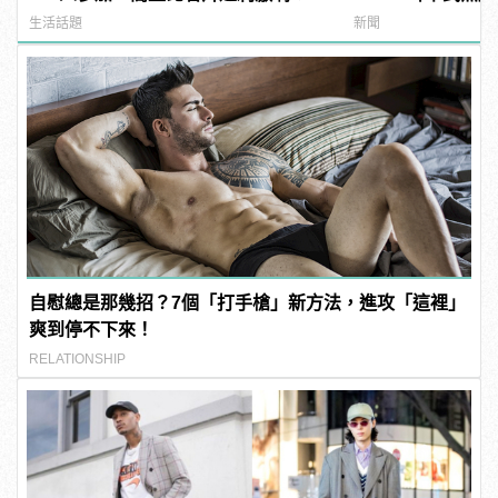
manfashion這樣變型男
傾訴甜言蜜語
生活話題
新聞
自慰總是那幾招？7個「打手槍」新方法，進攻「這裡」
爽到停不下來！
RELATIONSHIP