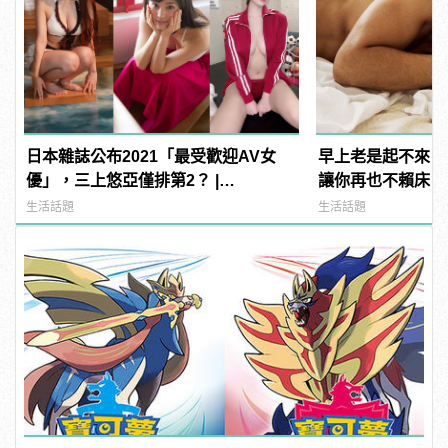
日本雜誌公布2021「最受歡迎AV女
早上老是起不來？
優」，三上悠亞僅排第2？ |
讓你再也不賴床！
manfashion這樣變型男
生活話題
生活話題