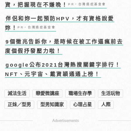
資，把握現在不嫌晚！
PR・台灣癌症基金會
伴侶和妳一起預防HPV，才有資格說愛
妳！
PR・台灣癌症基金會
9個徵兆告訴你，是時候在被工作逼瘋前去
度個假抒發壓力啦！
google公布2021台灣熱搜關鍵字排行！
NFT、元宇宙、戴資穎通通上榜！
減法生活
戀愛微講座
職場生存學
生活玩物
正妹／型男
型男知識家
心理占星
人際
Advertisements