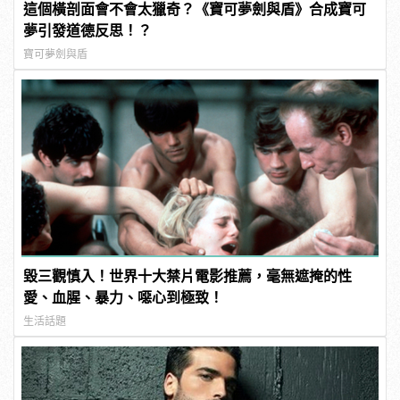
這個橫剖面會不會太獵奇？《寶可夢劍與盾》合成寶可
夢引發道德反思！？
寶可夢劍與盾
毀三觀慎入！世界十大禁片電影推薦，毫無遮掩的性
愛、血腥、暴力、噁心到極致！
生活話題