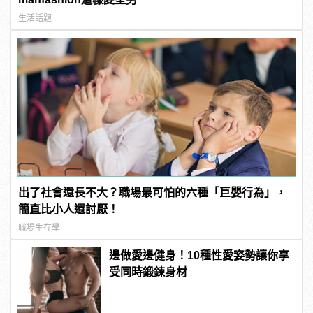
生活話題
出了社會還長不大？職場最可怕的六種「巨嬰行為」，
簡直比小人還討厭！
職場生存學
邊做愛邊健身！10種性愛姿勢讓你享
受同時鍛鍊身材