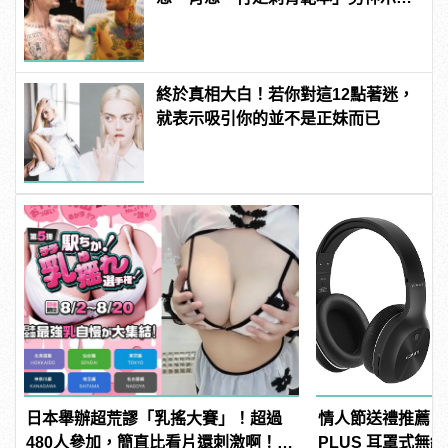
範！
終於真相大白！若你對這12點著迷，
就表示吸引你的並不是正妹而已
日本舉辦超荒謬「乳搖大賽」！超過
情人節送禮推薦！EDI
480人參加，簡直比看片還刺激啊！ |
PLUS 耳罩式無