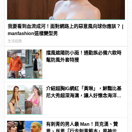
我要看到血流成河！面對網路上的惡意風向球你應該？ |
manfashion這樣變型男
生活話題
擋風遮陽防小雨！通勤族必備六款時
髦防風外套特搜
介紹超胸IG網紅「黃琳」，鮮豔比基
尼大秀超深海溝，讓人好懷念海洋風
光！ | manfashion這樣變型男
有刺青的男人最 Man！貝克漢、贊
恩、肖恩「行走刺青範本」男神示