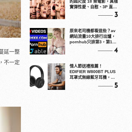
的超尺度 18 禁電影，真槍
實彈性愛、自慰、3P 直接
上！
3
原來老司機都看這些？av
網站流量10大排行出爐，
pornhub只排第3，第1名
竟是他？
4
蔓延一整
，不一定
情人節送禮推薦！
EDIFIER W800BT PLUS
耳罩式無線藍牙耳機，在
耳邊傾訴甜言蜜語
5