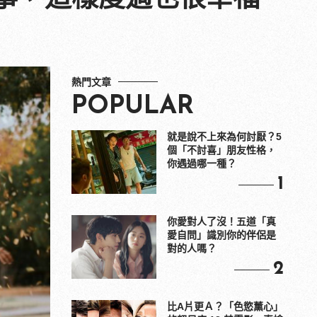
熱門文章
POPULAR
就是說不上來為何討厭？5
個「不討喜」朋友性格，
你遇過哪一種？
1
你愛對人了沒！五道「真
愛自問」識別你的伴侶是
對的人嗎？
2
比A片更Ａ？「色慾薰心」