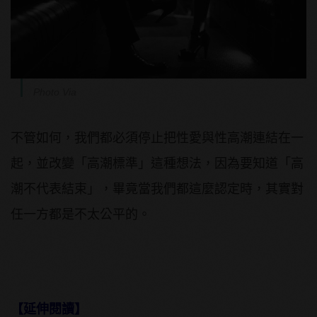
Photo Via
不管如何，我們都必須停止把性愛與性高潮連結在一
起，並改變「高潮標準」這種想法，因為要知道「高
潮不代表結束」，畢竟當我們都這麼認定時，其實對
任一方都是不太公平的。
【延伸閱讀】