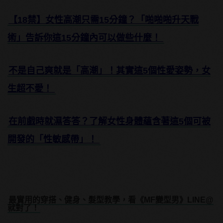
【18禁】女性高潮只需15分鐘？「啪啪啪升天戰
術」告訴你這15分鐘內可以做些什麼！
不是自己爽就是「高潮」！其實這5個性愛姿勢，女
生超不愛！
在前戲時就濕答答？了解女性身體蘊含著這5個可被
開發的「性敏感帶」！
最實用的穿搭、健身、髮型教學，看《MF變型男》LINE@
就對了！