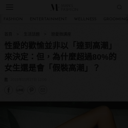
FASHION
ENTERTAINMENT
WELLNESS
GROOMING
首頁
生活話題
戀愛微講座
性愛的歡愉並非以「達到高潮」
來決定：但，為什麼超過80%的
女生還是會「假裝高潮」？
教
2018年11月27日 12:00