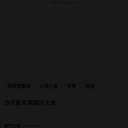
Advertisements
戀愛微講座
心理占星
性愛
高潮
你可能有興趣的文章
熱門文章