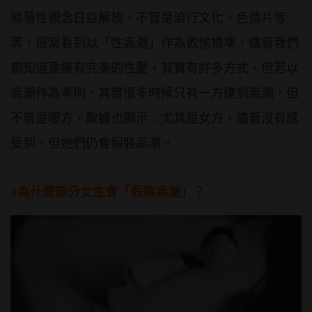
隨著性觀念日益解放，不管是流行文化、色情片等
等，很常看到以「性高潮」作為歡愉標準，儘管我們
都知道要擁有完美的性愛，其實有許多方式，但若以
高潮作為準則，其實很多時候只有一方達到高潮，但
不管是哪方，數據也顯示：尤其是女方，儘管沒有感
受到，但她們仍會假裝高潮。
#為什麼部分女生會「假裝高潮」？