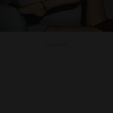
Advertisements