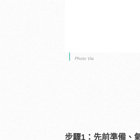
Photo Via
步驟1：先前準備、