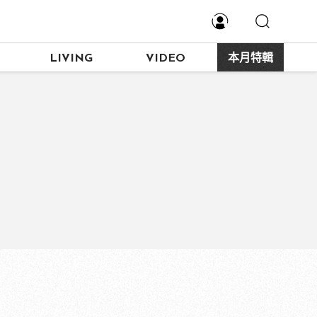
LIVING
VIDEO
本月特輯