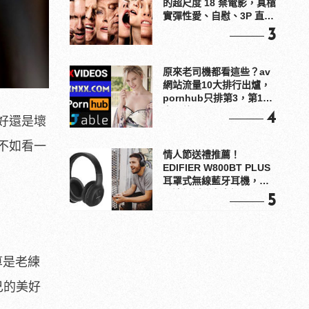
的超尺度 18 禁電影，真槍
實彈性愛、自慰、3P 直接
上！
3
原來老司機都看這些？av
網站流量10大排行出爐，
pornhub只排第3，第1名
竟是他？
4
好還是壞
不如看一
情人節送禮推薦！
EDIFIER W800BT PLUS
耳罩式無線藍牙耳機，在
耳邊傾訴甜言蜜語
5
算是老練
己的美好