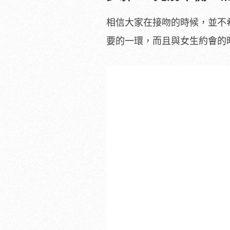
相信大家在接吻的時候，並不
要的一環，而且與女生約會的