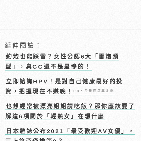
延伸閱讀：
約炮也能踩雷？女性公認6大「雷炮類
型」，臭GG還不是最慘的！
立即諮詢HPV！是對自己健康最好的投
資，把握現在不嫌晚！
PR・台灣癌症基金會
也想經常被漂亮姐姐請吃飯？那你應該要了
解這6項關於「輕熟女」在想什麼
日本雜誌公布2021「最受歡迎AV女優」，