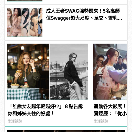
成人王者SWAG強勢歸來！5名高顏
值Swagger超大尺度、足交、雪乳、
粉紅海鮮通通有，親自教你人與人的
連結！ | manfashion這樣變型男
「誰說女友越年輕越好!?」８點告訴
轟動各大影展！《
你和姊姊交往的好處！
實經歷：「從小以
派」
生活話題
生活話題