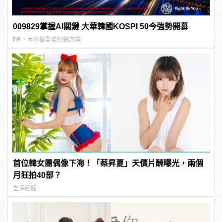
009829掌握AI關鍵 大華韓國KOSPI 50今強勢開募
PR・大華銀全能行銷方案
首位韓女團偶像下海！「蔡昇夏」天價片酬曝光，兩個
月狂拍40部？
生活話題