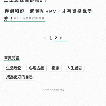
三上悠亞僅排第2？
伴侶和妳一起預防HPV，才有資格說愛
妳！
PR・台灣癌症基金會
<
1
2
>
單頁閱讀
生活玩物
心理占星
勵志
人生迷思
成為更好的自己
Advertisements