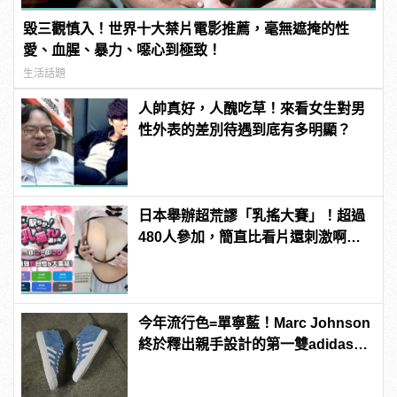
毀三觀慎入！世界十大禁片電影推薦，毫無遮掩的性
愛、血腥、暴力、噁心到極致！
生活話題
人帥真好，人醜吃草！來看女生對男
性外表的差別待遇到底有多明顯？
日本舉辦超荒謬「乳搖大賽」！超過
480人參加，簡直比看片還刺激啊！ |
manfashion這樣變型男
今年流行色=單寧藍！Marc Johnson
終於釋出親手設計的第一雙adidas滑
板鞋！