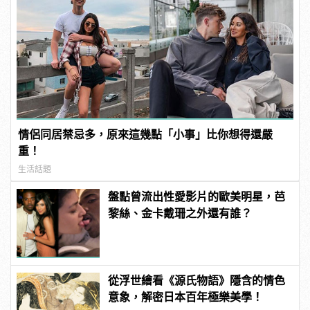
情侶同居禁忌多，原來這幾點「小事」比你想得還嚴
重！
生活話題
盤點曾流出性愛影片的歐美明星，芭
黎絲、金卡戴珊之外還有誰？
從浮世繪看《源氏物語》隱含的情色
意象，解密日本百年極樂美學！