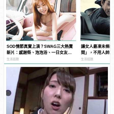
SOD情節真實上演？SWAG三大熱賣
讓女人最凍未條的
新片：感謝祭、泡泡浴、一日女友超
間」，不用人帥真
刺激！老司機直呼：賺到了超爽Der～
心！
生活話題
生活話題
| manfashion這樣變型男