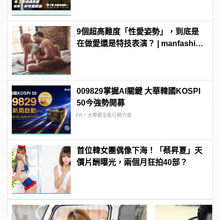
9個超高難度「性愛姿勢」，到底是
在做愛還是特技表演？ | manfashion
這樣變型男
009829掌握AI關鍵 大華韓國KOSPI
50今強勢開募
PR・大華銀全能行銷方案
首位韓女團偶像下海！「蔡昇夏」天
價片酬曝光，兩個月狂拍40部？