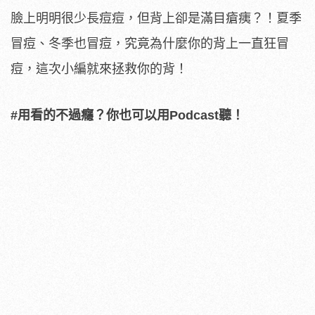
臉上明明很少長痘痘，但背上卻是滿目瘡痍？！夏季
冒痘、冬季也冒痘，究竟為什麼你的背上一直狂冒
痘，這次小編就來拯救你的背！
#用看的不過癮？你也可以用Podcast聽！