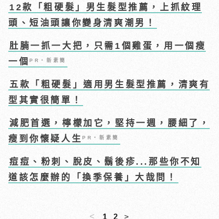
12款「粗硬髮」男生髮型推薦，上抓紋理
頭、短油頭讓你變身清爽潮男！
肚腩一抓一大把，只需1個雞蛋，用一個瘦
一個
PR・新素簡
五款「粗硬髮」適用男生髮型推薦，清爽有
型其實很簡單！
減肥首選，檸檬加它，堅持一週，腰細了，
瘦到你懷疑人生
PR・新素簡
痘痘、粉刺、脫皮、鬍後疹...那些你不知
道該怎麼辦的「換季保養」大哉問！
<
1
2
>