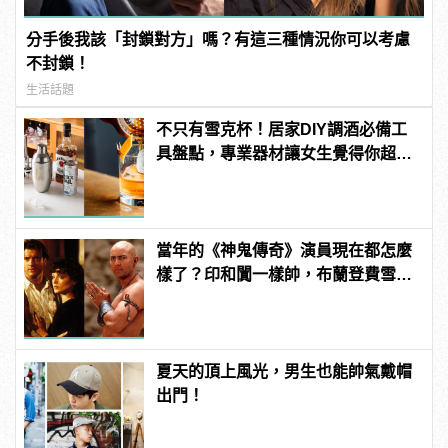
分手後我該「封鎖對方」嗎？有這三種情況你可以考慮
不封鎖！
生活話題
不只有雪克杯！居家DIY調酒必備工
具盤點，專業器材讓女生覺得你超
懂！
當年的《神鬼傳奇》演員現在都怎麼
樣了？印和闐一樣帥，布蘭登費雪大
發福！
夏天的頂上風光，男生也能帥氣戴帽
出門！