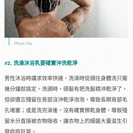
Photo Via
#2. 洗澡沐浴乳要確實
沖洗乾淨
男性沐浴時講求效率快速，洗澡時從頭往身體洗只需
幾分鐘就搞定。洗頭時，頭髮有把洗髮精沖乾淨了，
但卻遺忘殘留在背部沒沖乾淨泡泡，導致長期背部毛
孔堵塞；或是洗完澡後，沒有確實擦乾身體，導致殘
留水分直接被衣物吸收，讓衣物上的細菌大量滋生引
發痘痘狂冒。