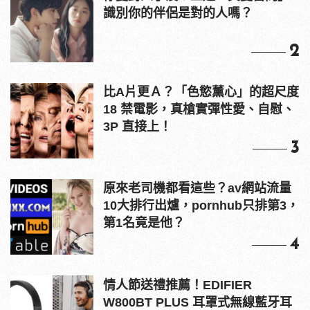
識別你的伴侶是對的人嗎？
2
比A片更Ａ？「色慾薰心」的超尺度
18 禁電影，真槍實彈性愛、自慰、
3P 直接上！
3
原來老司機都看這些？av網站流量
10大排行出爐，pornhub只排第3，
第1名竟是他？
4
情人節送禮推薦！EDIFIER
W800BT PLUS 耳罩式無線藍牙耳