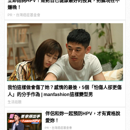
立即諮詢HPV！是對自己健康最好的投資，把握現在不
嫌晚！
PR・台灣癌症基金會
我怕這樣做會傷了她？感情的最後，5個「怕傷人卻更傷
人」的分手作為 | manfashion這樣變型男
生活話題
伴侶和妳一起預防HPV，才有資格說
愛妳！
PR・台灣癌症基金會