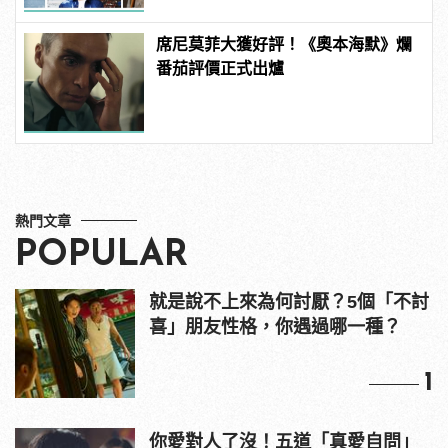
席尼莫菲大獲好評！《奧本海默》爛
番茄評價正式出爐
熱門文章
POPULAR
就是說不上來為何討厭？5個「不討
喜」朋友性格，你遇過哪一種？
1
你愛對人了沒！五道「真愛自問」