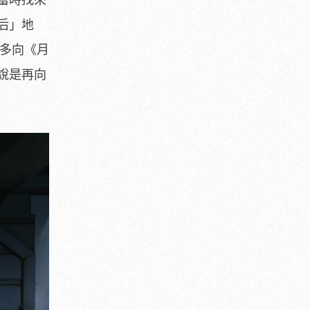
后」地
許多向《月
說是再向