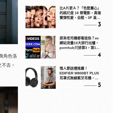
比A片更Ａ？「色慾薰心」
的超尺度 18 禁電影，真槍
實彈性愛、自慰、3P 直接
上！
3
原來老司機都看這些？av
網站流量10大排行出爐，
pornhub只排第3，第1名
竟是他？
4
典角色洛
之不去，
情人節送禮推薦！
EDIFIER W800BT PLUS
耳罩式無線藍牙耳機，在
耳邊傾訴甜言蜜語
5