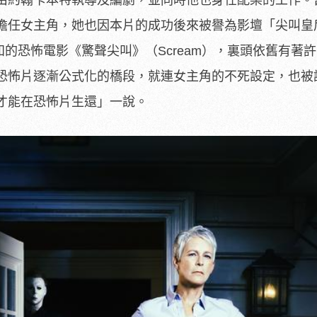
擔任女主角，她也因本片的成功後來被譽為影壇「尖叫皇
熟知的恐怖電影《驚聲尖叫》（Scream），裏頭依舊有著
恐怖片逐漸公式化的橋段，就連女主角的不死設定，也被
才能在恐怖片生還」一說。