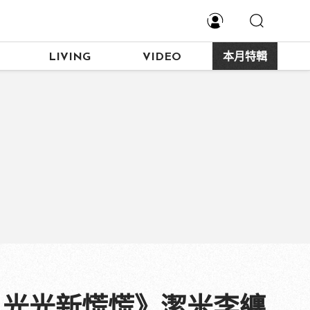
LIVING
VIDEO
本月特輯
月光光新慌慌》潔米李纏