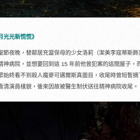
月光光新慌慌》
聖節夜晚，替鄰居充當保母的少女洛莉（潔美李寇蒂斯飾
神病院，並想要回到這 15 年前他曾犯案的這間屋子，
眾始終看不到殺人魔麥可邁爾斯真面目，收尾時曾短暫摘
看清演員樣貌，後來因故被醫生制伏送往精神病院收尾。