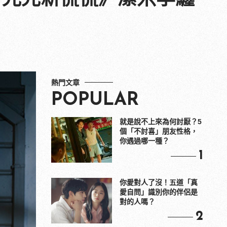
熱門文章
POPULAR
就是說不上來為何討厭？5
個「不討喜」朋友性格，
你遇過哪一種？
1
你愛對人了沒！五道「真
愛自問」識別你的伴侶是
對的人嗎？
2