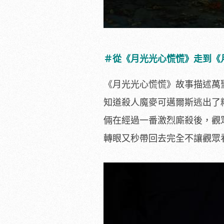
＃從《月光光心慌慌》走到《
《月光光心慌慌》故事描述萬
知道殺人魔麥可邁爾斯逃出了精
倆在經過一番激烈廝殺後，觀
轉眼又秒帶回去完全不讓觀眾