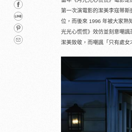
第一次演電影的潔美李寇蒂斯
位，而後來 1996 年被大家
光光心慌慌》效仿並刻意嘲諷
潔美致敬，而嘲諷「只有處女