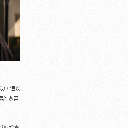
成功，僅以
續許多電
當時找來