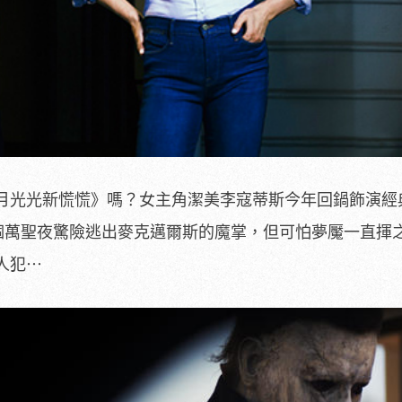
月光光新慌慌》嗎？女主角潔美李寇蒂斯今年回鍋飾演經
那個萬聖夜驚險逃出麥克邁爾斯的魔掌，但可怕夢魘一直揮
人犯⋯