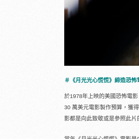
＃《月光光心慌慌》締造恐怖
於1978年上映的美國恐怖
30 萬美元電影製作預算，獲
影都是向此致敬或是參照此片
當年《月光光心慌慌》電影是