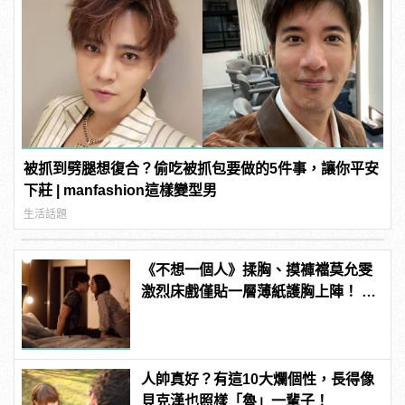
被抓到劈腿想復合？偷吃被抓包要做的5件事，讓你平安
下莊 | manfashion這樣變型男
生活話題
《不想一個人》揉胸、摸褲襠莫允雯
激烈床戲僅貼一層薄紙護胸上陣！ |
manfashion這樣變型男
人帥真好？有這10大爛個性，長得像
貝克漢也照樣「魯」一輩子！