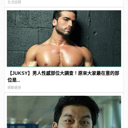
生活話題
【JUKSY】男人性感部位大調查！原來大家最在意的部
位是...
運動健身