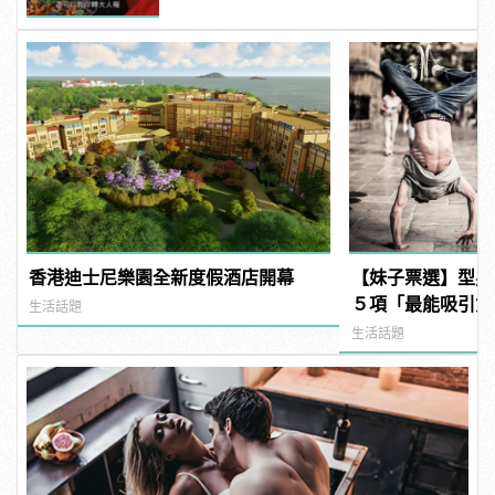
香港迪士尼樂園全新度假酒店開幕
【妹子票選】型男
５項「最能吸引女
生活話題
生活話題