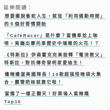
延伸閱讀：
想要擺脫魯蛇人生，就從「利用通勤時間」
的６個好習慣開始
「CaféRacer」是什麼？當機車尬上咖
啡，竟蹦出摩托車歷史中璀璨的火花！？
《特斯拉》伊森霍克完美詮釋「電流教父」
特斯拉，對抗傳奇發明家愛迪生！
邊睡邊當美國隊長！10款超搞怪睡袋大集
合，露營把妹就靠它啦！
當媽了一樣正翻天！好萊塢人氣辣媽
Top10