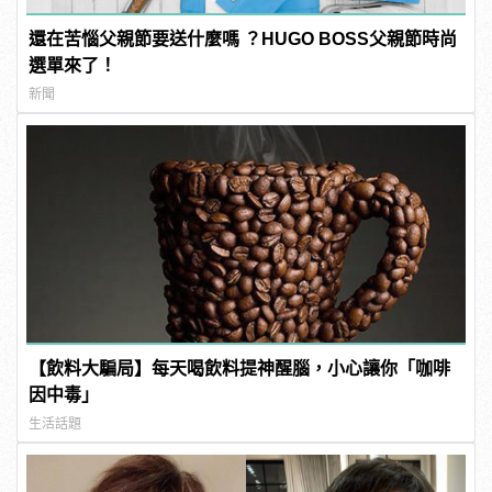
還在苦惱父親節要送什麼嗎 ？HUGO BOSS父親節時尚
選單來了！
新聞
【飲料大騙局】每天喝飲料提神醒腦，小心讓你「咖啡
因中毒」
生活話題