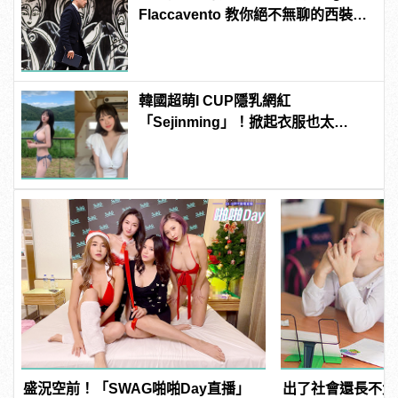
Flaccavento 教你絕不無聊的西裝穿
搭術
韓國超萌I CUP隱乳網紅
「Sejinming」！掀起衣服也太
「胸」了吧！ | manfashion這樣變型
男
盛況空前！「SWAG啪啪Day直播」
出了社會還長不大