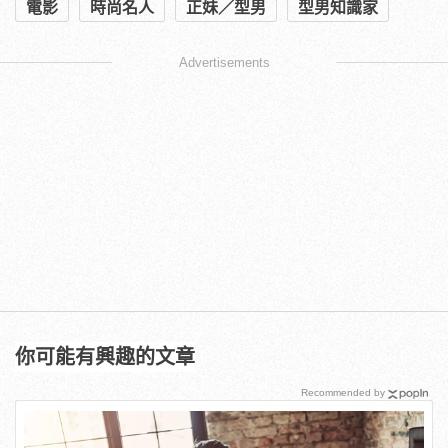
電影
時尚名人
正妹／型男
型男知識家
Advertisements
你可能有興趣的文章
Recommended by