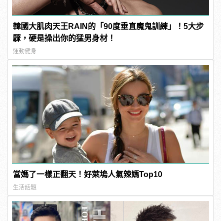
韓國大肌肉天王RAIN的「90度垂直魔鬼訓練」！5大步
驟，硬是操出你的猛男身材！
運動健身
當媽了一樣正翻天！好萊塢人氣辣媽Top10
生活話題