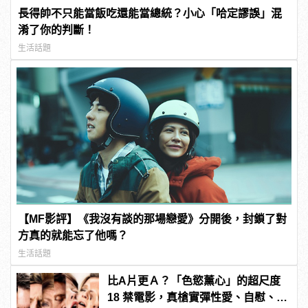
長得帥不只能當飯吃還能當總統？小心「哈定謬誤」混
淆了你的判斷！
生活話題
【MF影評】《我沒有談的那場戀愛》分開後，封鎖了對
方真的就能忘了他嗎？
生活話題
比A片更Ａ？「色慾薰心」的超尺度
18 禁電影，真槍實彈性愛、自慰、