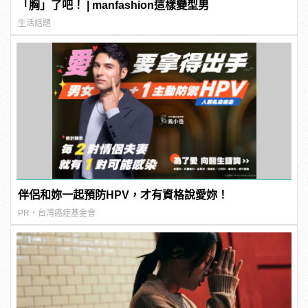
「胸」了吧！ | manfashion這樣變型男
生活話題
伴侶和妳一起預防HPV，才有資格說愛妳！
PR・台灣癌症基金會