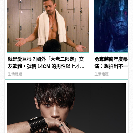
就是愛巨根？國外「大老二限定」交
勇奪越南年度票房
友軟體，號稱 14CM 的男性以上才給
演：想拍出不一樣
過？
生活話題
生活話題