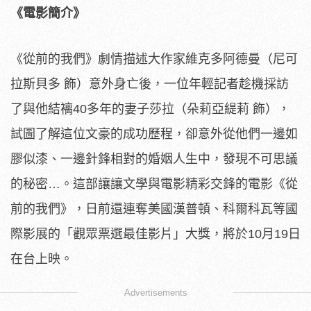
《電影簡介》
《從前的我們》劇情描述大作家維克多阿德曼（尼可
拉斯貝多 飾）意外身亡後，一位年輕記者趁機採訪
了與他結褵40多年的妻子莎拉（朵莉亞緹莉 飾），
試圖了解這位文豪的成功歷程，卻意外從他們一邊如
膠似漆、一邊針鋒相對的婚姻人生中，發現不可思議
的秘密…。這部讓讓文學與電影精彩交鋒的電影《從
前的我們》，日前還連奪美國漢普頓、科爾科瓦等國
際影展的「觀眾票選最佳影片」大獎，將於10月19日
在台上映。
Advertisements