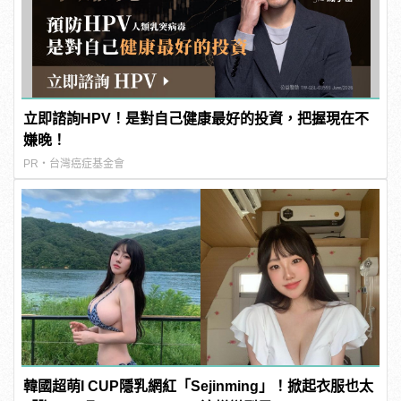
立即諮詢HPV！是對自己健康最好的投資，把握現在不
嫌晚！
PR・台灣癌症基金會
韓國超萌I CUP隱乳網紅「Sejinming」！掀起衣服也太