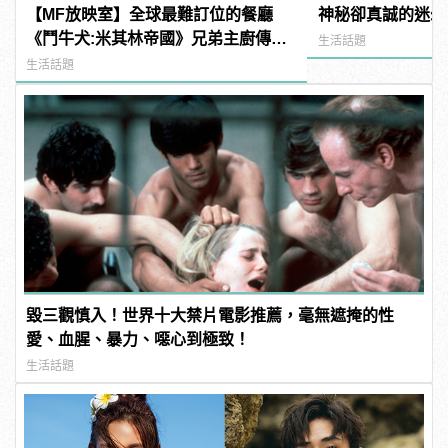
【MF放映室】全球最難訂位的餐廳
神秘卻真誠的迷幻
《鬥牛犬:米其林帝國》兄弟主廚傳奇
生活話題
揭秘
生活話題
毀三觀慎入！世界十大禁片電影推薦，毫無遮掩的性
愛、血腥、暴力、噁心到極致！
生活話題