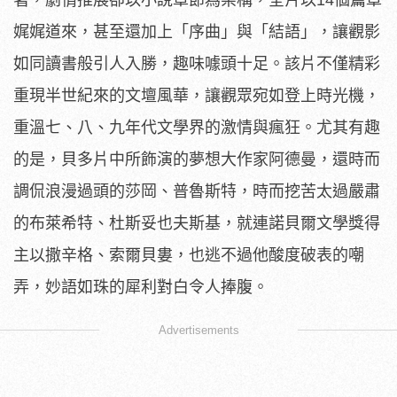
著，劇情推展卻以小說章節為架構，全片以14個篇章
娓娓道來，甚至還加上「序曲」與「結語」，讓觀影
如同讀書般引人入勝，趣味噱頭十足。該片不僅精彩
重現半世紀來的文壇風華，讓觀眾宛如登上時光機，
重溫七、八、九年代文學界的激情與瘋狂。尤其有趣
的是，貝多片中所飾演的夢想大作家阿德曼，還時而
調侃浪漫過頭的莎岡、普魯斯特，時而挖苦太過嚴肅
的布萊希特、杜斯妥也夫斯基，就連諾貝爾文學獎得
主以撒辛格、索爾貝婁，也逃不過他酸度破表的嘲
弄，妙語如珠的犀利對白令人捧腹。
Advertisements