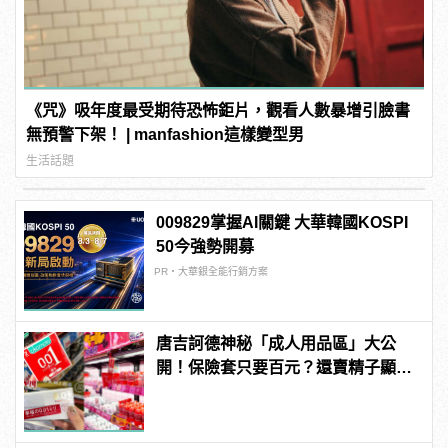
《咒》吸年度最受期待恐怖鉅片，觀看人數暴增引臉書
無預警下架！ | manfashion這樣變型男
生活話題
009829掌握AI關鍵 大華韓國KOSPI
50今強勢開募
PR・大華銀全能行銷方案
唐吉訶德神秘「成人用品區」大公
開！保險套只要百元？還賣精子顯微
鏡？