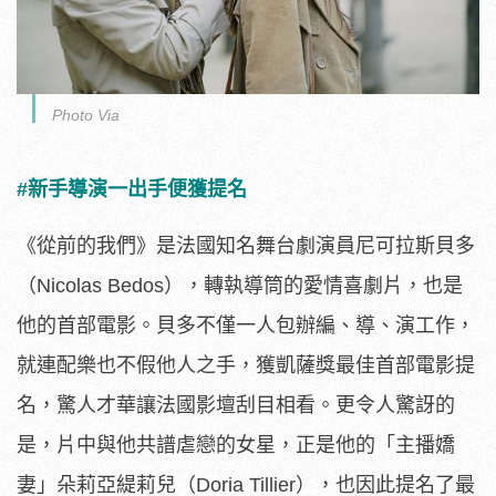
Photo Via
#新手導演一出手便獲提名
《從前的我們》是法國知名舞台劇演員尼可拉斯貝多
（Nicolas Bedos），轉執導筒的愛情喜劇片，也是
他的首部電影。貝多不僅一人包辦編、導、演工作，
就連配樂也不假他人之手，獲凱薩獎最佳首部電影提
名，驚人才華讓法國影壇刮目相看。更令人驚訝的
是，片中與他共譜虐戀的女星，正是他的「主播嬌
妻」朵莉亞緹莉兒（Doria Tillier），也因此提名了最