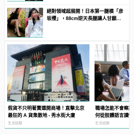
絕對領域超展開！日本第一腿模「彦
坂櫻」，88cm逆天長腿讓人甘願拜
倒她腿下啊！ | manfashion這樣變型
男
假貨不只明著賣還開商場！直擊北京
職場怎能不會察顏
最狂的 A 貨集散地 - 秀水街大廈
何從肢體語言讀懂
生活話題
生活話題