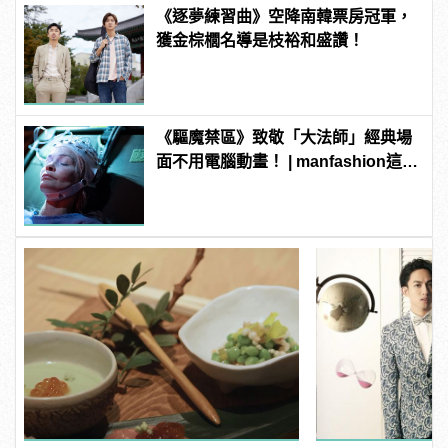
《逐夢練習曲》空降南韓票房冠軍，
獲金棕櫚名導是枝裕和盛讚！
《驅魔禁區》致敬「大法師」經典場
面不用電腦動畫！ | manfashion這樣
變型男