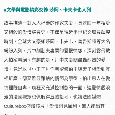
#文學與電影精彩交鋒 莎岡、卡夫卡也入列
故事描述一對人人稱羨的作家夫妻、長達四十年相愛
又相殺的愛情羅曼史，不僅呈現近半世紀文壇最輝煌
時刻，全球大文豪如莎岡、卡夫卡、普魯斯特等大名
紛紛入列，片中刻劃夫妻間的愛恨情怨，深刻露骨教
人拍案叫絕。有趣的是，片中夫妻間轟轟烈烈的愛
情，竟是以《小王子》作者聖修伯里與妻子相愛到互
相折磨、卻又難分難捨的情節為原型，拍出戀人在愛
情裡既自卑、瘋狂又充滿控制慾的一面，連愛情觀浪
漫的法國觀眾也佩服得五體投地，也讓法國媒體
Culturebox盛讚該片「愛情洞見犀利，無人能出其