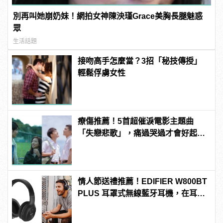
別再叫她崩奶妹！網拍女神陳泱瑾Grace美胸長腿魅惑
眾
生活話題
接吻高手怎麼當？3招「秘技傳授」
輕鬆俘虜女性
療傷推薦！5首超催淚電影主題曲
「失戀悲歌」，痛過哭過才會好起
來！
情人節送禮推薦！EDIFIER W800BT
PLUS 耳罩式無線藍牙耳機，在耳邊
傾訴甜言蜜語