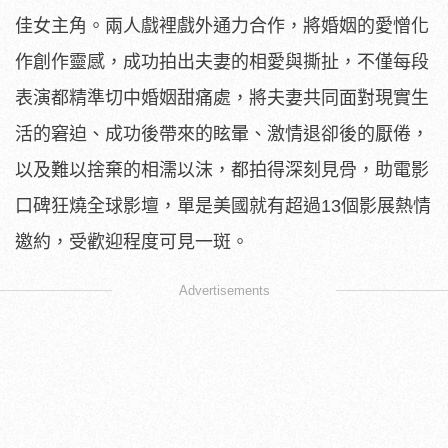
佳女主角。兩人戲裡戲外通力合作，將婚姻的愛憎化
作創作靈感，成功拍出夫妻的相愛與撕扯，不僅每段
表演都精準切中婚姻甜痛處，將夫妻共同面對現實生
活的窘迫、成功後帶來的眩暈、激情退卻後的厭倦，
以及難以捨棄的相濡以沫，都拍得深刻見骨，助電影
口碑狂燒全球影壇，單是美國就有超過13個影展熱情
邀約，受歡迎程度可見一斑。
Advertisements