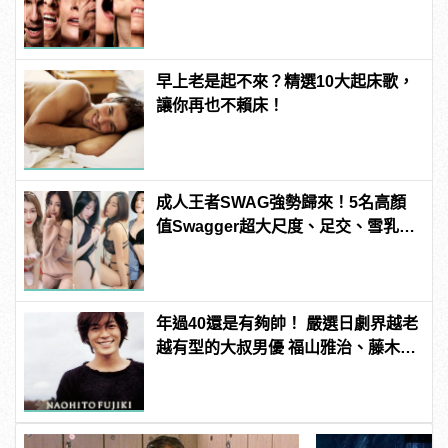
3P 直接上！ | manfashion這樣變型
男
早上老是起不來？精選10大起床歌，
讓你再也不賴床！
成人王者SWAG強勢歸來！5名高顏
值Swagger超大尺度、足交、雪乳、
粉紅海鮮通通有，親自教你人與人的
連結！ | manfashion這樣變型男
年過40還是有夠帥！ 嚴選日劇界越老
越有型的大叔男優 福山雅治、藤木直
人從那些年帥到這些年！