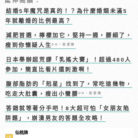
延伸閱讀：
結婚5年魔咒是真的！？為什麼婚姻未滿5
年就離婚的比例最高？
減肥首選，檸檬加它，堅持一週，腰細了，
瘦到你懷疑人生
PR・新素簡
日本舉辦超荒謬「乳搖大賽」！超過480人
參加，簡直比看片還刺激啊！
腹部脂肪的「剋星」找到了，常吃這幾物，
吃走大肚囊，瘦出小蠻腰
PR・新素簡
答錯就等著分手吧！8大超可怕「女朋友陷
阱題」，崩潰男友的答題全攻略！
仙桃牌
PR