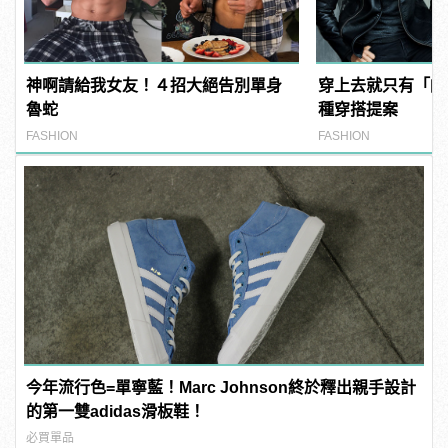
神啊請給我女友！４招大絕告別單身
穿上去就只有「帥
魯蛇
種穿搭提案
FASHION
FASHION
今年流行色=單寧藍！Marc Johnson終於釋出親手設計
的第一雙adidas滑板鞋！
必買單品