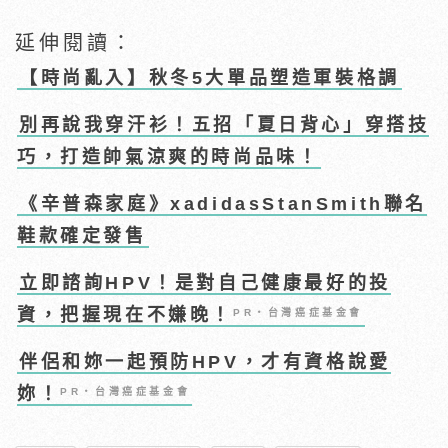
延伸閱讀：
【時尚亂入】秋冬5大單品塑造軍裝格調
別再說我穿汗衫！五招「夏日背心」穿搭技
巧，打造帥氣涼爽的時尚品味！
《辛普森家庭》xadidasStanSmith聯名
鞋款確定發售
立即諮詢HPV！是對自己健康最好的投
資，把握現在不嫌晚！
PR・台灣癌症基金會
伴侶和妳一起預防HPV，才有資格說愛
妳！
PR・台灣癌症基金會