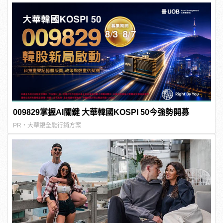
009829掌握AI關鍵 大華韓國KOSPI 50今強勢開募
PR・大華銀全能行銷方案