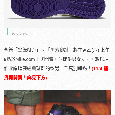
Photo Via
全新「黑綠腳趾」、「黑紫腳趾」將在9/22(六) 上午
9點於Nike.com正式開賣，並提供男女尺寸，想以原
價收編這雙經典球鞋的型男，千萬別錯過！
(11/4 補
貨再開賣！詳見下方)