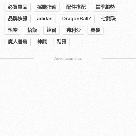
必買單品
採購指南
配件搭配
當季趨勢
品牌快訊
adidas
DragonBallZ
七龍珠
悟空
悟飯
達爾
弗利沙
賽魯
魔人普烏
神龍
鞋訊
Advertisements