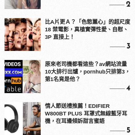
2
比A片更Ａ？「色慾薰心」的超尺度
18 禁電影，真槍實彈性愛、自慰、
3P 直接上！
3
原來老司機都看這些？av網站流量
10大排行出爐，pornhub只排第3，
第1名竟是他？
4
情人節送禮推薦！EDIFIER
W800BT PLUS 耳罩式無線藍牙耳
機，在耳邊傾訴甜言蜜語
5