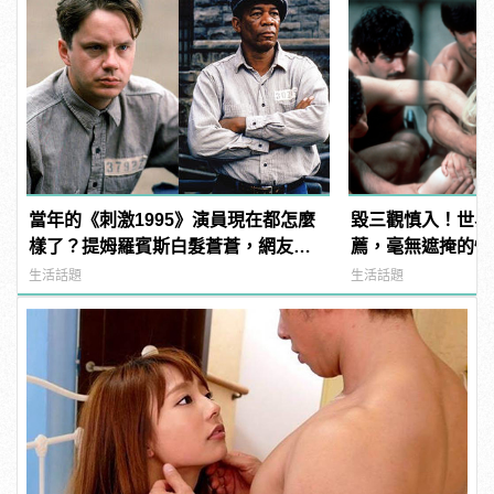
當年的《刺激1995》演員現在都怎麼
毀三觀慎入！世界
樣了？提姆羅賓斯白髮蒼蒼，網友
薦，毫無遮掩的性
驚：快認不出來！
噁心到極致！
生活話題
生活話題