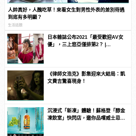
人帥真好，人醜吃草！來看女生對男性外表的差別待遇
到底有多明顯？
生活話題
日本雜誌公布2021「最受歡迎AV女
優」，三上悠亞僅排第2？ |
manfashion這樣變型男
《律師女浩克》影集迎來大結局：凱
文費吉驚喜現身！
沉浸式「新凍」體驗！蘇格登「醇金
凍飲室」快閃店，邀你品嚐威士忌凍
飲滋味