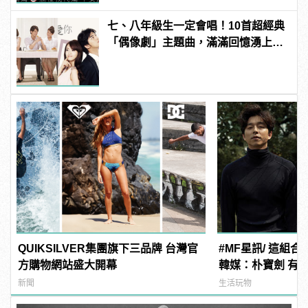
七、八年級生一定會唱！10首超經典
「偶像劇」主題曲，滿滿回憶湧上心
頭
QUIKSILVER集團旗下三品牌 台灣官
#MF星訊/ 這組
方購物網站盛大開幕
韓媒：朴寶劍 有望
電影《徐福》！
新聞
生活玩物