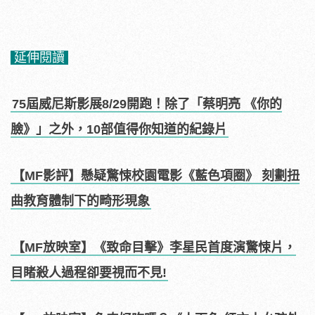
延伸閱讀
75屆威尼斯影展8/29開跑！除了「蔡明亮 《你的
臉》」之外，10部值得你知道的紀錄片
【MF影評】懸疑驚悚校園電影《藍色項圈》 刻劃扭
曲教育體制下的畸形現象
【MF放映室】《致命目擊》李星民首度演驚悚片，
目睹殺人過程卻要視而不見!