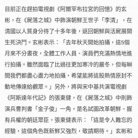
目前正在趕拍電視劇《阿爾罕布拉宮的回憶》的玄
彬，在《屍落之城》中飾演朝鮮王世子「李清」，在
清國以人質身分待了十多年後，返回朝鮮與活屍展開
生死決鬥。玄彬表示：「去年秋天開始拍攝，這5個
月來不分晝夜，全體工作人員、演員們充滿熱情地進
行拍攝。雖然面臨了比過往更加寒冷的嚴冬，但每瞬
間我們都盡心盡力地拍攝，希望能將這股熱情原封不
動地傳達給觀眾。」另外，將與宋中基共演電視劇
《阿斯達年代記》的張東健，在《屍落之城》中則飾
演兵曹判書「金子俊」一角，是名試圖改革朝鮮、握
有兵權的朝廷眾臣，張東健表示：「這是令人難忘的
經驗，這個角色既新鮮又強烈，敬請期待。」玄彬和