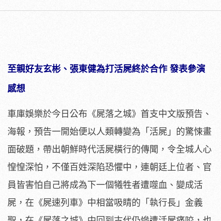
至親好友玄彬、張東健為打活屍終於合作 發表參演
感想
車庫娛樂於今日公布《屍落之城》首支中文版預告、
海報，預告一開始便以人類轉變為「活屍」的驚悚畫
面破題，帶出朝鮮時代活屍橫行的傳聞，令全城人心
惶惶深怕，不僅百姓深陷恐懼中，連朝廷上位者、官
員皆害怕自己將成為下一個犧牲者遭噬血、變成活
屍，在《屍速列車》中相當吸睛的「執行長」金義
聖，在《屍落之城》中回到古代仍慘遭活屍痛咬，也