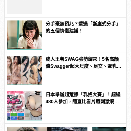
分手毫無預兆？遭遇「斷崖式分手」
的五個情傷建議！
成人王者SWAG強勢歸來！5名高顏
值Swagger超大尺度、足交、雪乳、
粉紅海鮮通通有，親自教你人與人的
連結！ | manfashion這樣變型男
日本舉辦超荒謬「乳搖大賽」！超過
480人參加，簡直比看片還刺激啊！ |
manfashion這樣變型男