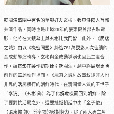
韓國演藝圈中有名的至親好友玄彬、張東健兩人首部
共演作品，同時也是出道26年的張東健首部古裝電
影，他將在大銀幕上與玄彬比武鬥智。此外，《屍落
之城》由以《機密同盟》締造781萬觀影人次佳績的
金成勳導演執導，玄彬與金成勳導演也因此二度合
作，讓電影在製作初期便引起關注，劇中將展現更勝
前作的華麗動作場面。《屍落之城》故事敘述非人也
非鬼的活屍橫行的朝鮮時代，在清國當人質的王世子
「李清」（玄彬 飾）為了化解危機而回到朝鮮，除
了要對抗活屍之外，還要抵擋朝廷中由「金子俊」
（張東健 飾）所率領的敵對勢力。除了兩大男主角