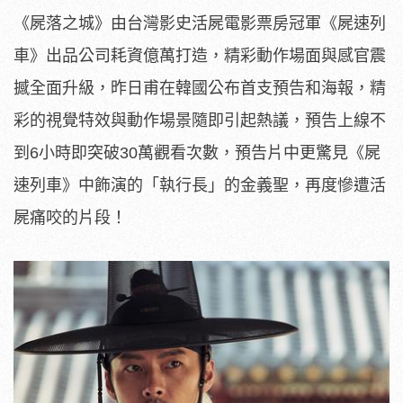
《屍落之城》由台灣影史活屍電影票房冠軍《屍速列
車》出品公司耗資億萬打造，精彩動作場面與感官震
撼全面升級，昨日甫在韓國公布首支預告和海報，精
彩的視覺特效與動作場景隨即引起熱議，預告上線不
到6小時即突破30萬觀看次數，預告片中更驚見《屍
速列車》中飾演的「執行長」的金義聖，再度慘遭活
屍痛咬的片段！