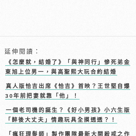
延伸閱讀：
《怎麼就，結婚了》「與神同行」慘死弟金
東旭上位男一，與高聖熙大玩合約結婚
真人版恰吉出席《恰吉》首映？王世堅自爆
30年前把妻就靠「他」！
一個老司機的誕生？《好小男孩》小六生版
「醉後大丈夫」情趣玩具全摸透透？！
「瘋狂理髮師」製作團隊最新大開殺戒之作