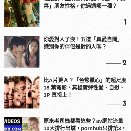
喜」朋友性格，你遇過哪一種？
1
你愛對人了沒！五道「真愛自問」
識別你的伴侶是對的人嗎？
2
比A片更Ａ？「色慾薰心」的超尺度
18 禁電影，真槍實彈性愛、自慰、
3P 直接上！
3
原來老司機都看這些？av網站流量
10大排行出爐，pornhub只排第3，