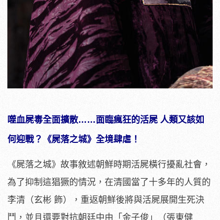
噬血屍毒全面擴散……面臨瘋狂的活屍 人類又該如
何迎戰？《屍落之城》全境肆虐！
《屍落之城》故事敘述朝鮮時期活屍橫行擾亂社會，
為了抑制這猖獗的情況，在清國當了十多年的人質的
李清（玄彬 飾），重返朝鮮後將與活屍展開生死決
鬥，並且還要對抗朝廷中由「金子俊」（張東健