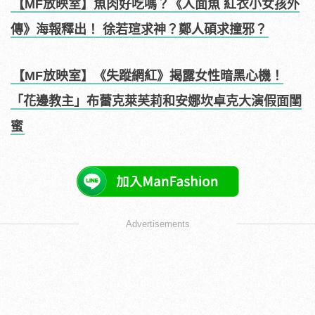
【MF放映室】魚肉好吃嗎？《人面魚 紅衣小女孩外
傳》海報釋出！ 徐若瑄求神？鄭人碩求撞邪？
【MF放映室】《失蹤網紅》揭露女性暗黑心機！
「花邊教主」布蕾克萊芙莉和安娜坎卓克大演假面閨
蜜
Advertisements