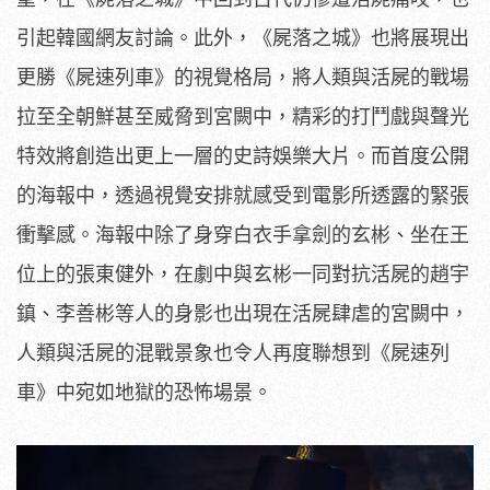
引起韓國網友討論。此外，《屍落之城》也將展現出
更勝《屍速列車》的視覺格局，將人類與活屍的戰場
拉至全朝鮮甚至威脅到宮闕中，精彩的打鬥戲與聲光
特效將創造出更上一層的史詩娛樂大片。而首度公開
的海報中，透過視覺安排就感受到電影所透露的緊張
衝擊感。海報中除了身穿白衣手拿劍的玄彬、坐在王
位上的張東健外，在劇中與玄彬一同對抗活屍的趙宇
鎮、李善彬等人的身影也出現在活屍肆虐的宮闕中，
人類與活屍的混戰景象也令人再度聯想到《屍速列
車》中宛如地獄的恐怖場景。