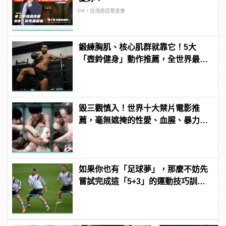
PR・台灣癌症基金會
鍛練胸肌、核心肌群就靠它！5大
「壺鈴健身」動作推薦，全世界最好
的健身器材！ | manfashion這樣變型
男
毀三觀慎入！世界十大禁片電影推
薦，毫無遮掩的性愛、血腥、暴力、
噁心到極致！
如果你也有「足球夢」，那麼不妨先
嘗試完成這「5+3」的運動技巧訓
練！