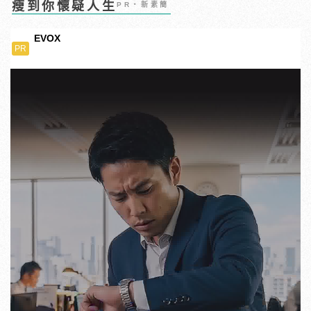
瘦到你懷疑人生
PR・新素簡
EVOX
PR