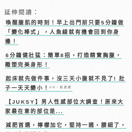
延伸閱讀：
喚醒腹肌的時刻！早上出門前只要5分鐘做
「變化棒式」，人魚線就有機會回到你身
邊！
6分鐘健壯猛：簡單8招，打造精實胸腹，
雕塑完美身形！
起床就先做件事，沒三天小腹就不見了! 肚
子一天天變小！
PR・新素簡
【JUKSY】男人性感部位大調查！原來大
家最在意的部位是...
減肥首選，檸檬加它，堅持一週，腰細了，