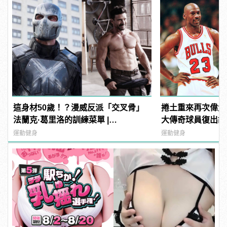
這身材50歲！？漫威反派「交叉骨」
捲土重來再次偉大
法蘭克·葛里洛的訓練菜單 |
大傳奇球員復出故
manfashion這樣變型男
運動健身
運動健身