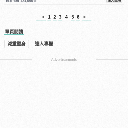
深入瞭解
觀看次數 124,090次
<
1
2
3
4
5
6
>
單頁閱讀
減重塑身
達人專欄
Advertisements