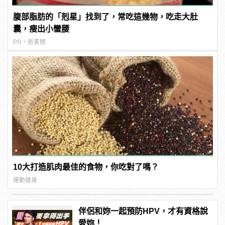
腹部脂肪的「剋星」找到了，常吃這幾物，吃走大肚
囊，瘦出小蠻腰
PR・新素簡
10大打造肌肉最佳的食物，你吃對了嗎？
運動健身
伴侶和妳一起預防HPV，才有資格說
愛妳！