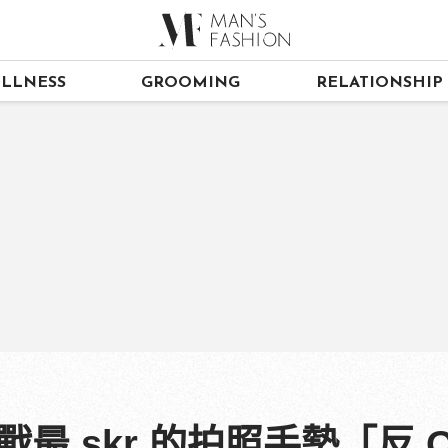
LLNESS
GROOMING
RELATIONSHIP
 skr 的拍照手勢「反 OK」