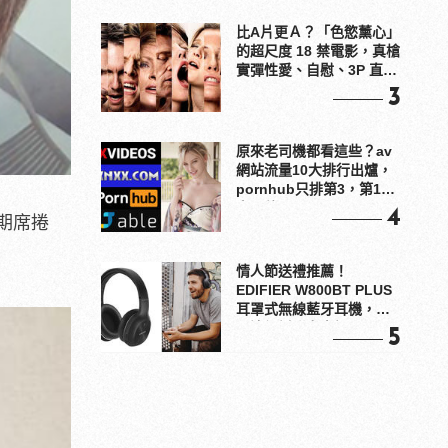
比A片更Ａ？「色慾薰心」
的超尺度 18 禁電影，真槍
實彈性愛、自慰、3P 直接
上！
3
原來老司機都看這些？av
網站流量10大排行出爐，
pornhub只排第3，第1名
竟是他？
4
期席捲
情人節送禮推薦！
EDIFIER W800BT PLUS
耳罩式無線藍牙耳機，在
耳邊傾訴甜言蜜語
5