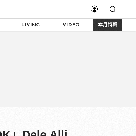
LIVING
VIDEO
本月特輯
Dele Alli