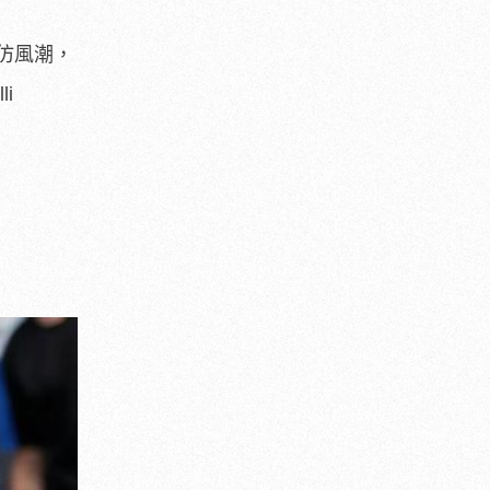
仿風潮，
i