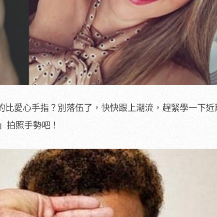
的比愛心手指？別落伍了，快快跟上潮流，趕緊學一下近
OK」拍照手勢吧！