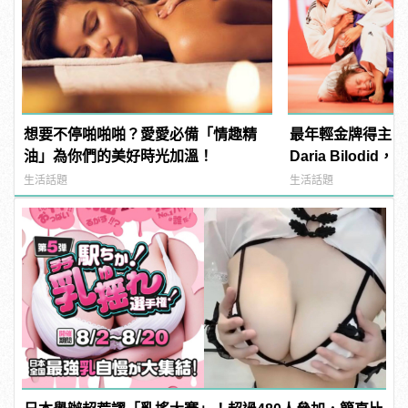
想要不停啪啪啪？愛愛必備「情趣精
最年輕金牌得主，
油」為你們的美好時光加溫！
Daria Bilod
練！ | manfash
生活話題
生活話題