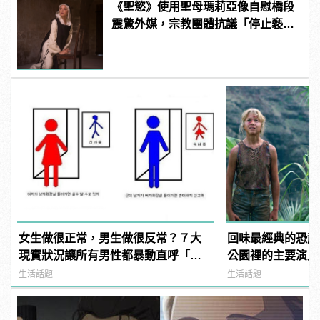
《聖慾》使用聖母瑪莉亞像自慰橋段
震驚外媒，宗教團體抗議「停止褻
瀆」！ | manfashion這樣變型男
女生做很正常，男生做很反常？７大
回味最經典的恐龍
現實狀況讓所有男性都暴動直呼「不
公園裡的主要演員
公平」！
生活話題
生活話題