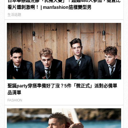
日本舉辦超荒謬「乳搖大賽」！超過480人參加，簡直比
看片還刺激啊！ | manfashion這樣變型男
生活話題
聖誕party穿搭準備好了沒？5件「微正式」派對必備單
品清單
FASHION