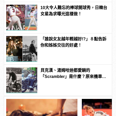
10大令人難忘的棒球開球秀，日韓台
女星為求曝光這樣做！
「誰說女友越年輕越好!?」８點告訴
你和姊姊交往的好處！
貝克漢、湯姆哈迪都愛騎的
「Scrambler」是什麼？原來機車也
能這麼狂野！？