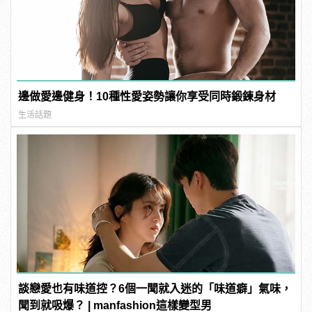
邊做愛邊健身！10種性愛姿勢讓你享受同時鍛鍊身材
生活話題
談戀愛也有味道控？6個一聞就入迷的「味道癖」氣味，
聞到就吸爆？ | manfashion這樣變型男