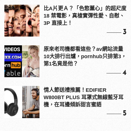
比A片更Ａ？「色慾薰心」的超尺度
18 禁電影，真槍實彈性愛、自慰、
3P 直接上！
3
原來老司機都看這些？av網站流量
10大排行出爐，pornhub只排第3，
第1名竟是他？
4
情人節送禮推薦！EDIFIER
W800BT PLUS 耳罩式無線藍牙耳
機，在耳邊傾訴甜言蜜語
5