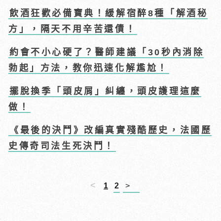
飲酒狂歡必備寶典！緩解宿醉8種「解酒秘
方」，隔天不用辛苦還債！
約會不小心硬了？醫師建議「30秒內消除
勃起」方法，教你迅速化解尷尬！
擺脫換季「頭皮屑」糾纏，頭皮護理這麼
做！
《最後的決鬥》改編真實殘酷歷史，法國歷
史傳奇司法生死決鬥！
<
1
2
>