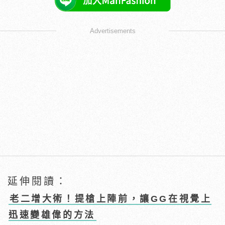
Advertisements
延伸閱讀：
老二增大術！提槍上陣前，讓GG在視覺上
迅速變雄偉的方法