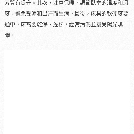
素質有提升。其次，注意保暖，調節臥室的溫度和濕
度，避免受涼和出汗而生病。最後，床具的軟硬度要
適中，床褥要乾淨、蓬松，經常清洗並接受陽光曝
曬。