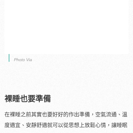
Photo Via
裸睡也要準備
在裸睡之前其實也要好好的作出準備，空氣流通、溫
度適宜、安靜舒適就可以從思想上放鬆心情，讓睡眠