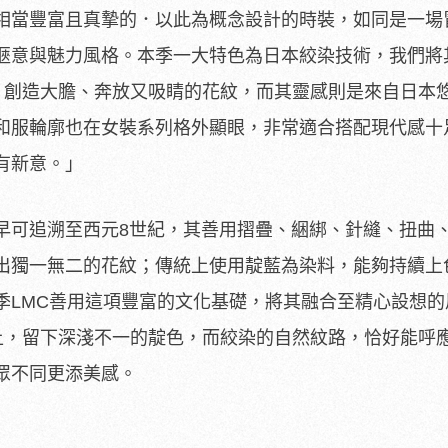
相當豐富且真摯的．以此為概念設計的時裝，如同是一場
愜意與魅力風格。本季一大特色為日本絞染技術，我們將
上，創造大膽、奔放又吸睛的花紋，而其靈感則是來自日本
和服輪廓也在女裝系列格外顯眼，非常適合搭配現代感十
有新意。」
早可追溯至西元8世紀，其善用摺疊、綑綁、針縫、扭曲
出獨一無二的花紋；傳統上使用靛藍為染料，能夠持續上
季LMC善用這項豐富的文化基礎，將其融合至精心設想的
克上，留下深淺不一的靛色，而絞染的自然紋路，恰好能呼
眾不同更添美感。