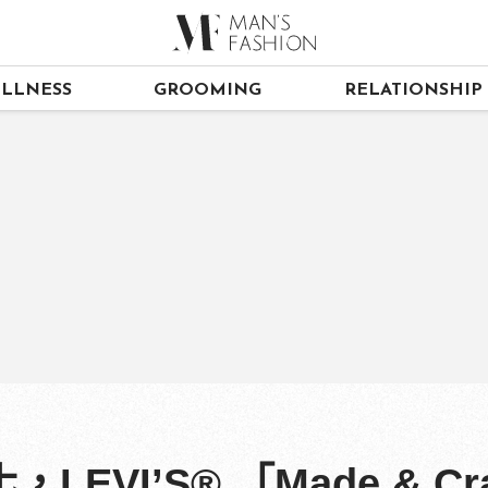
LLNESS
GROOMING
RELATIONSHIP
VI’S® 「Made & Cr