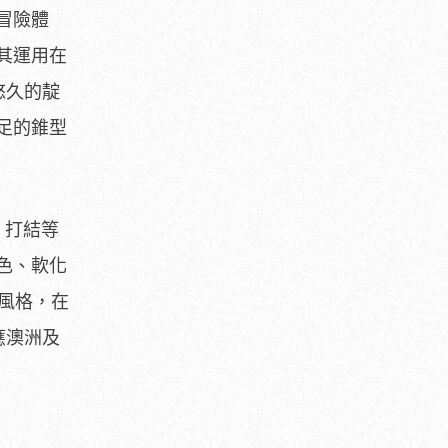
冒險體
其運用在
悠久的靛
足的錐型
、打結等
色、軟化
風格，在
應澳洲及