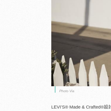
Photo Via
LEVI’S
®
Made & Crafted
®
設