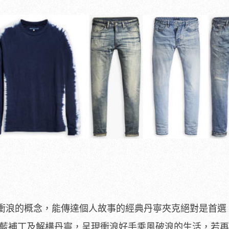
衝浪的概念，能傳達個人故事的經典丹寧夾克絕對是首選
合絞染靛藍補丁及解構丹寧，呈現衝浪好手乘風破浪的生活，若