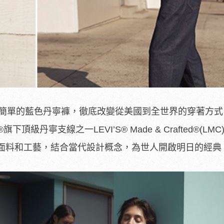
ss以一條簡單的藍色丹寧褲，徹底改變從美國到全世界的穿著方式
下頂級丹寧支線之一LEVI’S® Made & Crafted®(LM
面料和工藝，結合當代設計概念，為世人開啟明日的經典