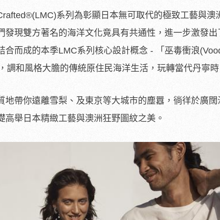
rafted
®
(LMC)系列為彰顯日本無可取代的極致工藝與澳
們發現雙方著名的海洋文化竟具有共通性，進一步激發出
而成的本季LMC系列核心設計概念 - 「巫毒衝浪(Vood
出發，調和風格大膽的傳統原住民海洋生活，玩轉當代丹寧
質地帶你遠離雪梨、及東京等大城市的塵囂，徜徉於廣闊
礎高舉日本精緻工藝與澳洲狂野圖紋之美。