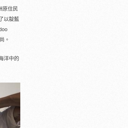
洲原住民
了以靛藍
oo
時尚。
海洋中的