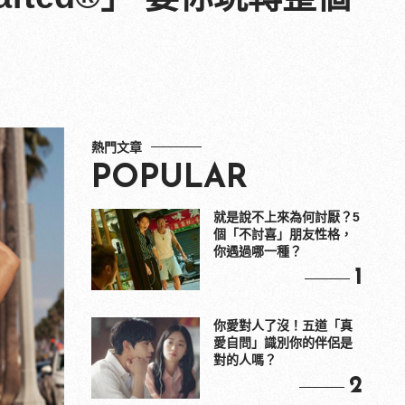
熱門文章
POPULAR
就是說不上來為何討厭？5
個「不討喜」朋友性格，
你遇過哪一種？
1
你愛對人了沒！五道「真
愛自問」識別你的伴侶是
對的人嗎？
2