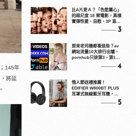
比A片更Ａ？「色慾薰心」
的超尺度 18 禁電影，真槍
實彈性愛、自慰、3P 直接
上！
3
原來老司機都看這些？av
網站流量10大排行出爐，
pornhub只排第3，第1名
竟是他？
4
；145年
C)，將延
情人節送禮推薦！
EDIFIER W800BT PLUS
。
耳罩式無線藍牙耳機，在
耳邊傾訴甜言蜜語
5