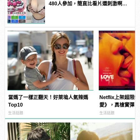
480人參加，簡直比看片還刺激啊！ |
manfashion這樣變型男
當媽了一樣正翻天！好萊塢人氣辣媽
Netflix上架超
Top10
愛》，真槍實彈「
友Reaction新挑戰！
生活話題
生活話題
樣變型男