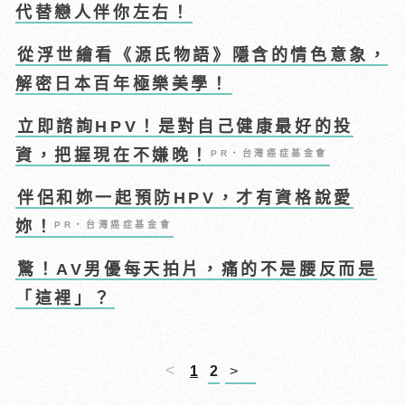
代替戀人伴你左右！
從浮世繪看《源氏物語》隱含的情色意象，
解密日本百年極樂美學！
立即諮詢HPV！是對自己健康最好的投
資，把握現在不嫌晚！
PR・台灣癌症基金會
伴侶和妳一起預防HPV，才有資格說愛
妳！
PR・台灣癌症基金會
驚！AV男優每天拍片，痛的不是腰反而是
「這裡」？
<
1
2
>