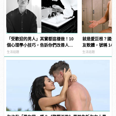
「受歡迎的男人」其實都這樣做！10
就是愛巨根？國外
個心理學小技巧，告訴你們改善人際
友軟體，號稱 14
關係的大關鍵！
過？
生活話題
生活話題