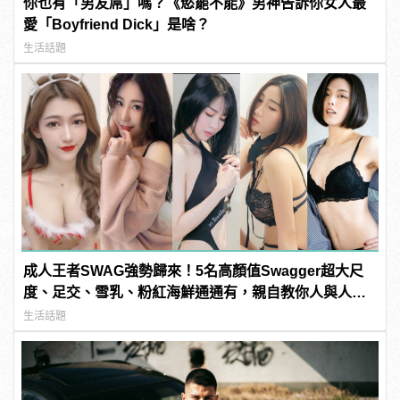
你也有「男友屌」嗎？《慾罷不能》男神告訴你女人最
愛「Boyfriend Dick」是啥？
生活話題
成人王者SWAG強勢歸來！5名高顏值Swagger超大尺
度、足交、雪乳、粉紅海鮮通通有，親自教你人與人的
連結！ | manfashion這樣變型男
生活話題