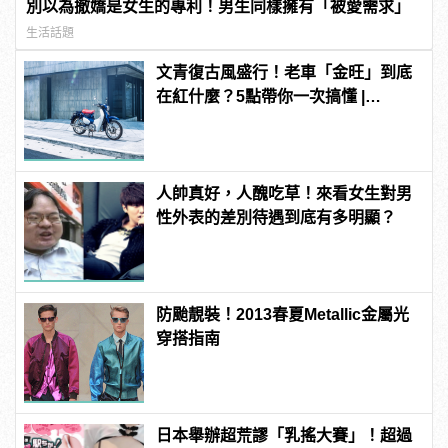
別以為撤嬌是女生的專利！男生同樣擁有「被愛需求」
生活話題
文青復古風盛行！老車「金旺」到底
在紅什麼？5點帶你一次搞懂 |
manfashion這樣變型男
人帥真好，人醜吃草！來看女生對男
性外表的差別待遇到底有多明顯？
防颱靚裝！2013春夏Metallic金屬光
穿搭指南
日本舉辦超荒謬「乳搖大賽」！超過