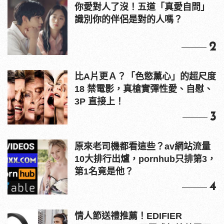
你愛對人了沒！五道「真愛自問」
識別你的伴侶是對的人嗎？
2
比A片更Ａ？「色慾薰心」的超尺度
18 禁電影，真槍實彈性愛、自慰、
3P 直接上！
3
原來老司機都看這些？av網站流量
10大排行出爐，pornhub只排第3，
第1名竟是他？
4
情人節送禮推薦！EDIFIER