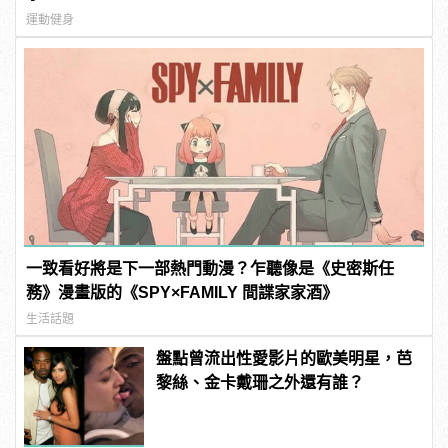
運動健身
一致看好將是下一部熱門動漫？乍聽像是《史密斯任
務》漫畫版的《SPY×FAMILY 間諜家家酒》
生活話題
盤點曾流出性愛影片的歐美明星，芭
黎絲、金卡戴珊之外還有誰？