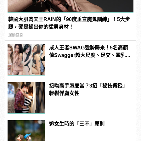
韓國大肌肉天王RAIN的「90度垂直魔鬼訓練」！5大步
驟，硬是操出你的猛男身材！
運動健身
成人王者SWAG強勢歸來！5名高顏
值Swagger超大尺度、足交、雪乳、
粉紅海鮮通通有，親自教你人與人的
連結！ | manfashion這樣變型男
接吻高手怎麼當？3招「秘技傳授」
輕鬆俘虜女性
追女生時的「三不」原則