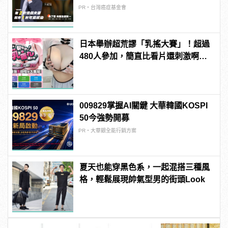
PR・台灣癌症基金會
日本舉辦超荒謬「乳搖大賽」！超過
480人參加，簡直比看片還刺激啊！ |
manfashion這樣變型男
009829掌握AI關鍵 大華韓國KOSPI
50今強勢開募
PR・大華銀全能行銷方案
夏天也能穿黑色系，一起混搭三種風
格，輕鬆展現帥氣型男的街頭Look