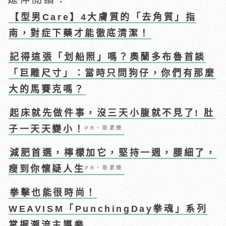
【型男Care】4大膚質的「去角質」指
南，對症下藥才能徹底清潔！
記得這張「划船照」嗎？奧蘭多布魯首談
「巨雕尺寸」：當時只問狗仔，你們有那麼
大的馬賽克嗎？
起床就先做件事，沒三天小腹就不見了! 肚
子一天天變小！
PR・新素簡
減肥首選，檸檬加它，堅持一週，腰細了，
瘦到你懷疑人生
PR・新素簡
拳擊也能很時尚！
WEAVISM「PunchingDay拳魂」系列
掌握潮流主導拳