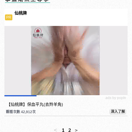
仙桃牌
PR
ads by popIn
【仙桃牌】保血平丸(去羚羊角)
深入了解
觀看次數 42,912次
<
1
2
>