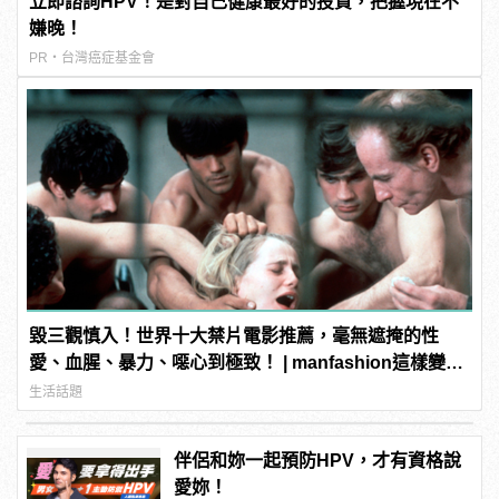
立即諮詢HPV！是對自己健康最好的投資，把握現在不
嫌晚！
PR・台灣癌症基金會
毀三觀慎入！世界十大禁片電影推薦，毫無遮掩的性
愛、血腥、暴力、噁心到極致！ | manfashion這樣變型
男
生活話題
伴侶和妳一起預防HPV，才有資格說
愛妳！