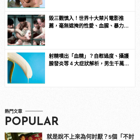
毀三觀慎入！世界十大禁片電影推
薦，毫無遮掩的性愛、血腥、暴力、
噁心到極致！
射精噴出「血精」？自慰過度、攝護
腺發炎等 4 大症狀解析，男生千萬要
注意！
熱門文章
POPULAR
就是說不上來為何討厭？5個「不討