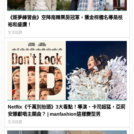
《逐夢練習曲》空降南韓票房冠軍，獲金棕櫚名導是枝
裕和盛讚！
生活話題
Netflix《千萬別抬頭》3大看點！導演、卡司超猛，亞莉
安娜獻唱主題曲？ | manfashion這樣變型男
生活話題