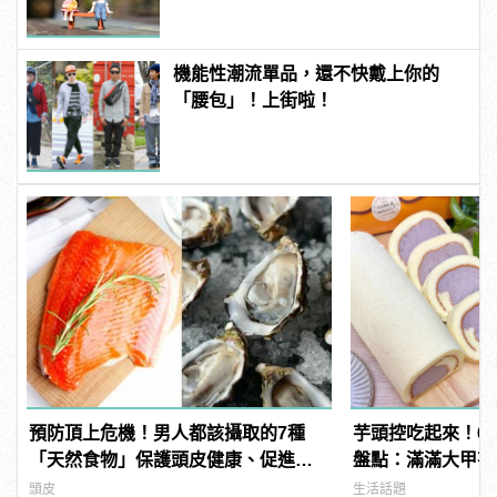
機能性潮流單品，還不快戴上你的
「腰包」！上街啦！
預防頂上危機！男人都該攝取的7種
芋頭控吃起來！6
「天然食物」保護頭皮健康、促進生
盤點：滿滿大甲芋
髮！
頭皮
生活話題