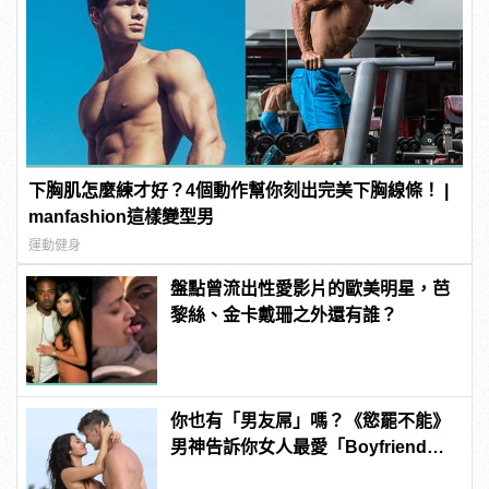
下胸肌怎麼練才好？4個動作幫你刻出完美下胸線條！ |
manfashion這樣變型男
運動健身
盤點曾流出性愛影片的歐美明星，芭
黎絲、金卡戴珊之外還有誰？
你也有「男友屌」嗎？《慾罷不能》
男神告訴你女人最愛「Boyfriend
Dick」是啥？