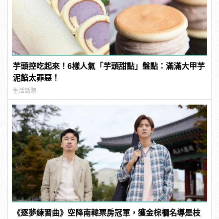
芋頭控吃起來！6樣人氣「芋頭甜點」盤點：滿滿大甲芋
泥餡太罪惡！
生活話題
《逐夢練習曲》空降南韓票房冠軍，獲金棕櫚名導是枝