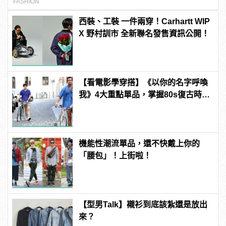
FASHION
西裝、工裝 一件兩穿！Carhartt WIP
X 野村訓市 全新聯名發售資訊公開！
【看電影學穿搭】《以你的名字呼喚
我》4大重點單品，掌握80s復古時裝
潮！
機能性潮流單品，還不快戴上你的
「腰包」！上街啦！
【型男Talk】襯衫到底該紮還是放出
來？