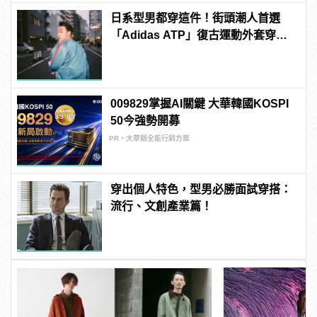
日系型男都穿這件！街頭潮人首選
「Adidas ATP」復古運動外套穿搭
技巧
009829掌握AI關鍵 大華韓國KOSPI
50今強勢開募
PR・大華銀全能行銷方案
穿出個人特色，型男必勝面試穿搭：
流行、文創產業篇！