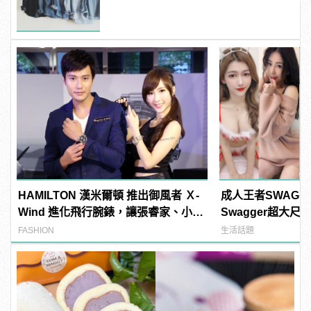
HAMILTON 漢米爾頓 推出御風者 Ｘ-
成人王者SWAG
Wind 進化飛行腕錶，讓張睿家、小茉
Swagger超大
莉帶你一起遨遊天際！
紅海鮮通通有，親
FASHION
生活話題
結！ | manfash