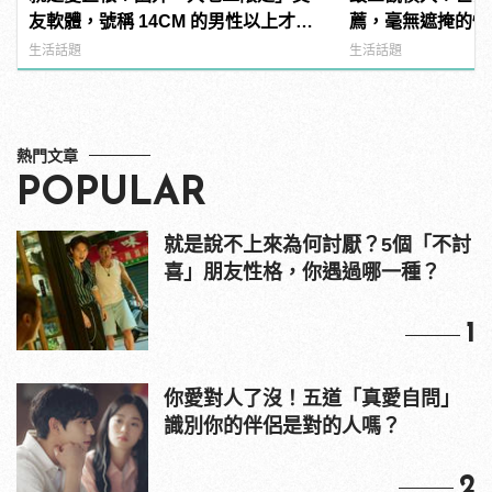
友軟體，號稱 14CM 的男性以上才給
薦，毫無遮掩的性
過？
噁心到極致！
生活話題
生活話題
熱門文章
POPULAR
就是說不上來為何討厭？5個「不討
喜」朋友性格，你遇過哪一種？
1
你愛對人了沒！五道「真愛自問」
識別你的伴侶是對的人嗎？
2