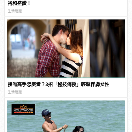
裕和盛讚！
生活話題
接吻高手怎麼當？3招「秘技傳授」輕鬆俘虜女性
生活話題