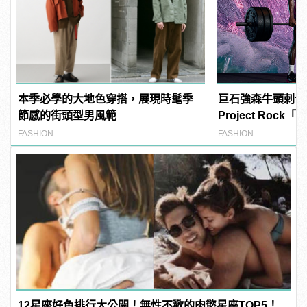
本季必學的大地色穿搭，展現時髦季
巨石強森牛頭刺青再
節感的街頭型男風範
Project Rock「B
猛上架
FASHION
FASHION
12星座好色排行大公開！無性不歡的肉慾星座TOP5！