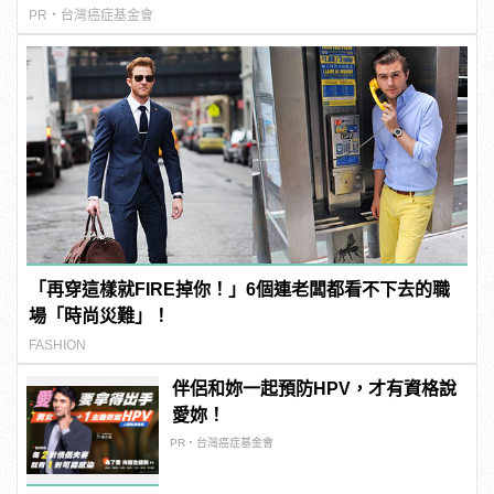
PR・台灣癌症基金會
「再穿這樣就FIRE掉你！」6個連老闆都看不下去的職
場「時尚災難」！
FASHION
伴侶和妳一起預防HPV，才有資格說
愛妳！
PR・台灣癌症基金會