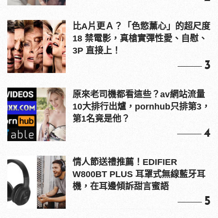
比A片更Ａ？「色慾薰心」的超尺度
18 禁電影，真槍實彈性愛、自慰、
3P 直接上！
3
原來老司機都看這些？av網站流量
10大排行出爐，pornhub只排第3，
第1名竟是他？
4
情人節送禮推薦！EDIFIER
W800BT PLUS 耳罩式無線藍牙耳
機，在耳邊傾訴甜言蜜語
5