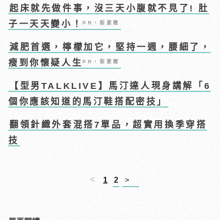
起床就先做件事，沒三天小腹就不見了! 肚
子一天天變小！
PR・新素簡
減肥首選，檸檬加它，堅持一週，腰細了，
瘦到你懷疑人生
PR・新素簡
【型男TALKLIVE】馬汀達人現身講解「6
個你應該知道的馬汀鞋搭配密技」
翻領針織外套混搭7單品，超實用換季穿搭
技
<
1
2
>