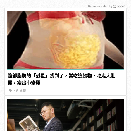
Recommended by
腹部脂肪的「剋星」找到了，常吃這幾物，吃走大肚
囊，瘦出小蠻腰
PR・新素簡