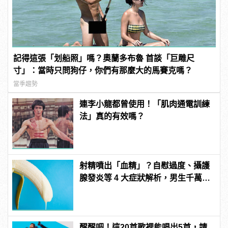
記得這張「划船照」嗎？奧蘭多布魯 首談「巨雕尺
寸」：當時只問狗仔，你們有那麼大的馬賽克嗎？
當季趨勢
連李小龍都曾使用！「肌肉通電訓練
法」真的有效嗎？
射精噴出「血精」？自慰過度、攝護
腺發炎等 4 大症狀解析，男生千萬要
注意！
醒醒吧！這20首歌裡能唱出5首，請