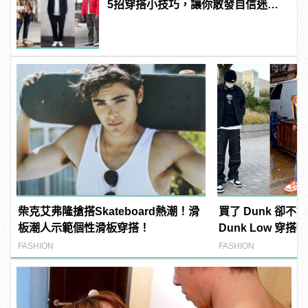
5招穿搭小技巧，讓你散發自信迷人
的型男魅力！
柴克艾弗隆搶搭Skateboard熱潮！滑
買了 Dunk 卻不會搭
板潮人示範個性滑板穿搭！
Dunk Low 穿
最火潮鞋！
FASHION
FASHION