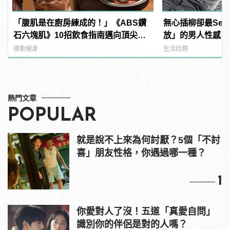
「腹肌是在廚房練成的！」《ABS鑽
無心插柳卻最Sex
石六塊肌》10招飲食指南邁向頂尖腹
放」的男人性感，你
肌！
manfashion這
運動健身
生活話題
熱門文章
POPULAR
就是說不上來為何討厭？5個「不討
喜」朋友性格，你遇過哪一種？
1
你愛對人了沒！五道「真愛自問」
識別你的伴侶是對的人嗎？