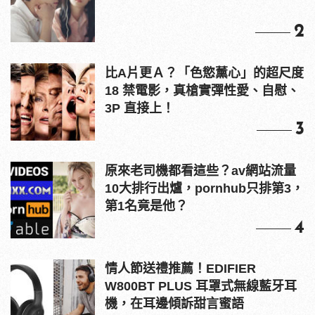
2
比A片更Ａ？「色慾薰心」的超尺度
18 禁電影，真槍實彈性愛、自慰、
3P 直接上！
3
原來老司機都看這些？av網站流量
10大排行出爐，pornhub只排第3，
第1名竟是他？
4
情人節送禮推薦！EDIFIER
W800BT PLUS 耳罩式無線藍牙耳
機，在耳邊傾訴甜言蜜語