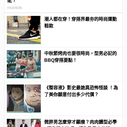
配？
FASHION
潮人都在穿！穿搭界最夯的時尚運動
鞋款
中秋節烤肉也要很時尚，型男必記的
BBQ穿搭要點！
《整容液》影史最詭異恐怖怪談 ！為
了美你願意付出多少代價？
微胖男怎麼穿才顯瘦？肉肉體型必學