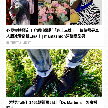
冬奧金牌預定！介紹俄羅斯「冰上三娃」，每位都是真
人版冰雪奇緣Elsa！ | manfashion這樣變型男
ENTERTAINMENT
【型男Talk】1461短筒馬汀鞋「Dr. Martens」怎麼搭