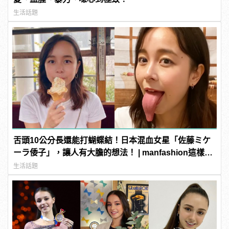
生活話題
舌頭10公分長還能打蝴蝶結！日本混血女星「佐藤ミケ
ーラ倭子」，讓人有大膽的想法！ | manfashion這樣變
型男
生活話題