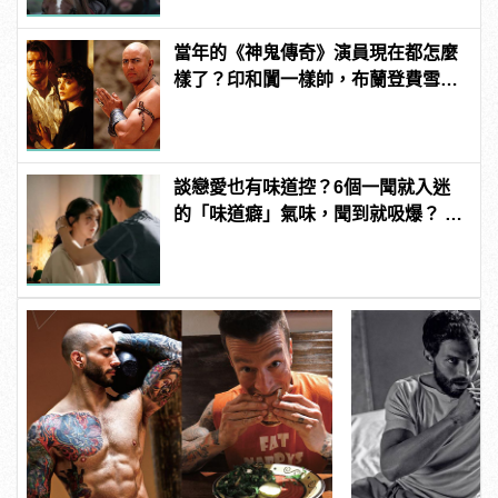
當年的《神鬼傳奇》演員現在都怎麼
樣了？印和闐一樣帥，布蘭登費雪大
發福！
談戀愛也有味道控？6個一聞就入迷
的「味道癖」氣味，聞到就吸爆？ |
manfashion這樣變型男