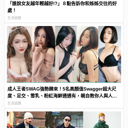
「誰說女友越年輕越好!?」８點告訴你和姊姊交往的好
處！
生活話題
成人王者SWAG強勢歸來！5名高顏值Swagger超大尺
度、足交、雪乳、粉紅海鮮通通有，親自教你人與人的
連結！ | manfashion這樣變型男
生活話題