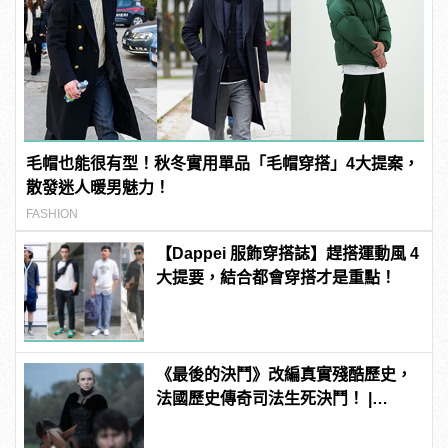
毛帽也能很有型！秋冬實用單品「毛帽穿搭」4大提案，
散發迷人暖男魅力！
FASHION
【Dappei 服飾穿搭誌】趕搭運動風 4
大提要，結合都會穿搭才是重點！
《最後的決鬥》改編真實殘酷歷史，
法國歷史傳奇司法生死決鬥！ |
manfashion這樣變型男