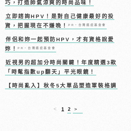
巧，打造帥氣涼爽的時尚品味！
立即諮詢HPV！是對自己健康最好的投
資，把握現在不嫌晚！
PR・台灣癌症基金會
伴侶和妳一起預防HPV，才有資格說愛
妳！
PR・台灣癌症基金會
近視男的超加分時尚關鍵！年度精選3款
「時髦指數up翻天」平光眼鏡！
【時尚亂入】秋冬5大單品塑造軍裝格調
<
1
2
>