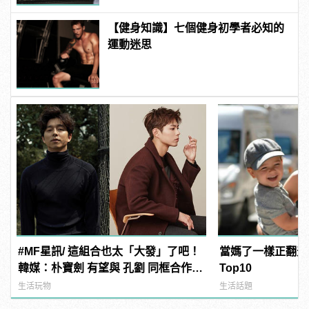
【健身知識】七個健身初學者必知的
運動迷思
#MF星訊/ 這組合也太「大發」了吧！
當媽了一樣正翻天
韓媒：朴寶劍 有望與 孔劉 同框合作新
Top10
電影《徐福》！
生活玩物
生活話題