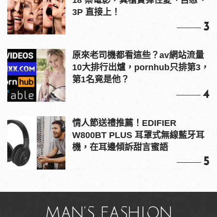
18 禁電影，真槍實彈性愛、自慰、
3P 直接上！
3
原來老司機都看這些？av網站流量
10大排行出爐，pornhub只排第3，
第1名竟是他？
4
情人節送禮推薦！EDIFIER
W800BT PLUS 耳罩式無線藍牙耳
機，在耳邊傾訴甜言蜜語
5