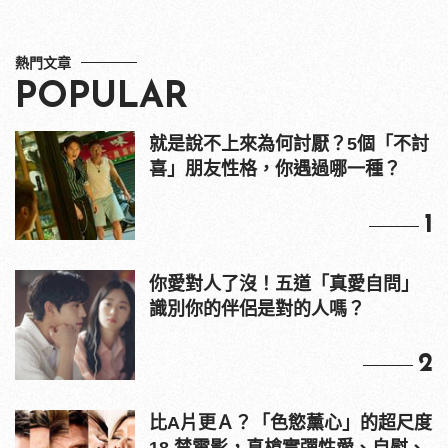
熱門文章
POPULAR
就是說不上來為何討厭？5個「不討
喜」朋友性格，你遇過哪一種？
1
你愛對人了沒！五道「真愛自問」
識別你的伴侶是對的人嗎？
2
比A片更Ａ？「色慾薰心」的超尺度