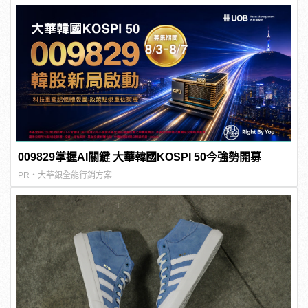
009829掌握AI關鍵 大華韓國KOSPI 50今強勢開募
PR・大華銀全能行銷方案