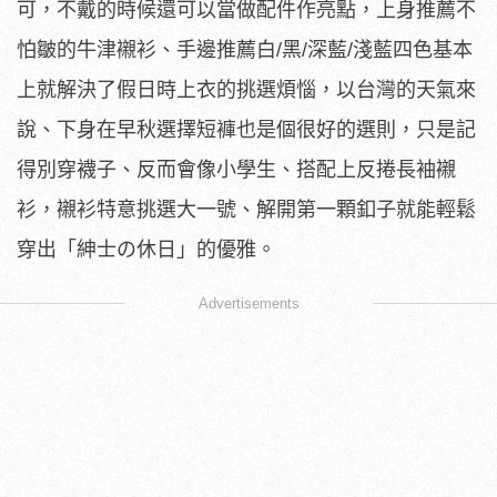
可，不戴的時候還可以當做配件作亮點，上身推薦不
怕皺的牛津襯衫、手邊推薦白/黑/深藍/淺藍四色基本
上就解決了假日時上衣的挑選煩惱，以台灣的天氣來
說、下身在早秋選擇短褲也是個很好的選則，只是記
得別穿襪子、反而會像小學生、搭配上反捲長袖襯
衫，襯衫特意挑選大一號、解開第一顆釦子就能輕鬆
穿出「紳士の休日」的優雅。
Advertisements