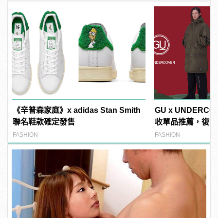
《辛普森家庭》x adidas Stan Smith
GU x UNDERC
聯名鞋款確定發售
收單品推薦，復古
搭！
FASHION
FASHION