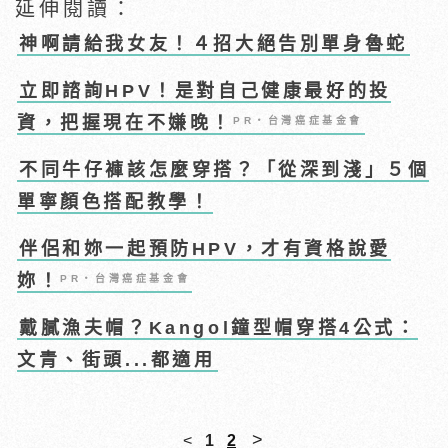
延伸閱讀：
神啊請給我女友！４招大絕告別單身魯蛇
立即諮詢HPV！是對自己健康最好的投
資，把握現在不嫌晚！
PR・台灣癌症基金會
不同牛仔褲該怎麼穿搭？「從深到淺」５個
單寧顏色搭配教學！
伴侶和妳一起預防HPV，才有資格說愛
妳！
PR・台灣癌症基金會
戴膩漁夫帽？Kangol鐘型帽穿搭4公式：
文青、街頭...都適用
>
<
1
2