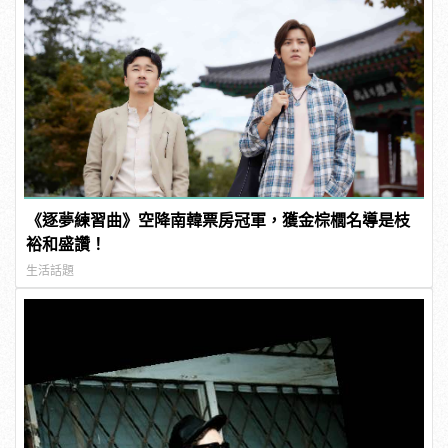
《逐夢練習曲》空降南韓票房冠軍，獲金棕櫚名導是枝
裕和盛讚！
生活話題