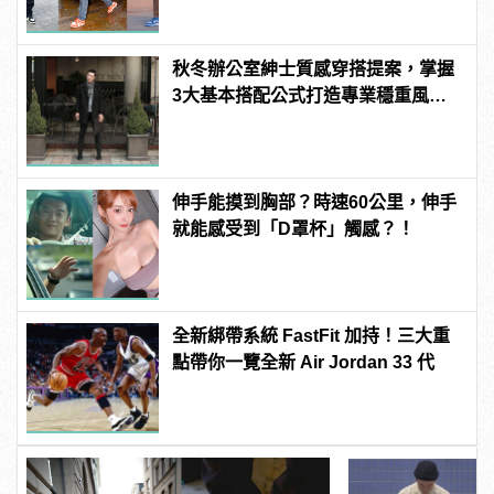
秋冬辦公室紳士質感穿搭提案，掌握
3大基本搭配公式打造專業穩重風
格！
伸手能摸到胸部？時速60公里，伸手
就能感受到「D罩杯」觸感？！
全新綁帶系統 FastFit 加持！三大重
點帶你一覽全新 Air Jordan 33 代