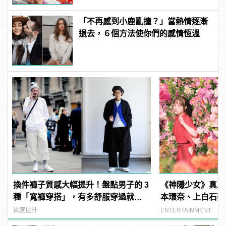
「不再感到小鹿亂撞？」當熱情逐漸
退去，６個方法使你們的感情恆溫
換件褲子質感大幅提升！盤點男子的 3
《神隱少女》真人
種「寬褲穿搭」，有多舒服穿過就知
本環奈、上白石萌
道！
白龍名場面神還原
質感提升
ENTERTAINMENT