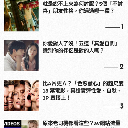
就是說不上來為何討厭？5個「不討
喜」朋友性格，你遇過哪一種？
1
你愛對人了沒！五道「真愛自問」
識別你的伴侶是對的人嗎？
2
比A片更Ａ？「色慾薰心」的超尺度
18 禁電影，真槍實彈性愛、自慰、
3P 直接上！
3
原來老司機都看這些？av網站流量