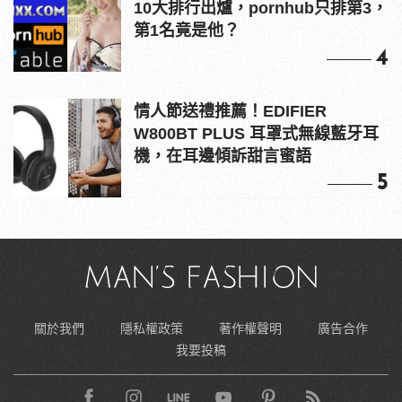
10大排行出爐，pornhub只排第3，
第1名竟是他？
4
情人節送禮推薦！EDIFIER
W800BT PLUS 耳罩式無線藍牙耳
機，在耳邊傾訴甜言蜜語
5
關於我們
隱私權政策
著作權聲明
廣告合作
我要投稿