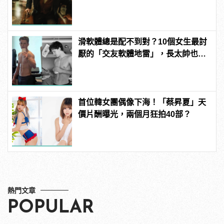
拍
滑軟體總是配不到對？10個女生最討
厭的「交友軟體地雷」，長太帥也沒
用？！ | manfashion這樣變型男
首位韓女團偶像下海！「蔡昇夏」天
價片酬曝光，兩個月狂拍40部？
熱門文章
POPULAR