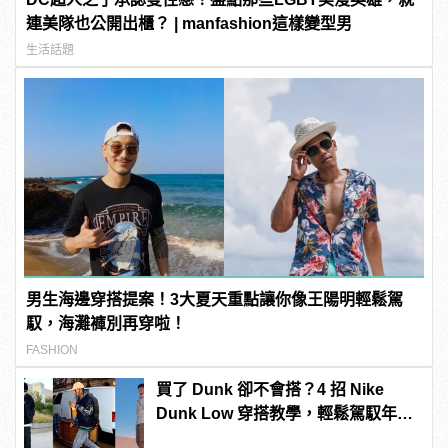
連美隊也公開出櫃？ | manfashion這樣變型男
生活話題
男生海邊穿搭提案！3大夏天重點讓你像王陽明輕鬆駕
馭，海灘褲別再穿啦！
FASHION
買了 Dunk 卻不會搭？4 招 Nike
Dunk Low 穿搭教學，輕鬆駕馭年度
最火潮鞋！