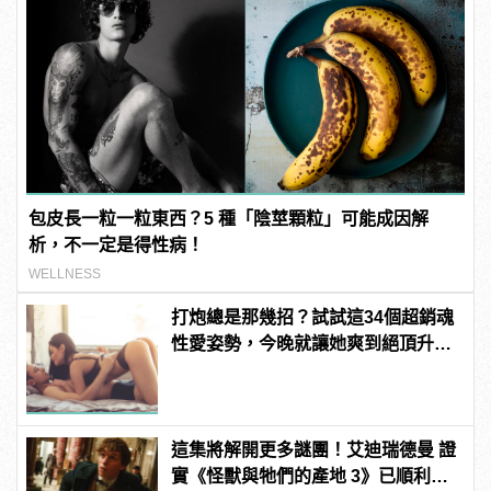
包皮長一粒一粒東西？5 種「陰莖顆粒」可能成因解
析，不一定是得性病！
WELLNESS
打炮總是那幾招？試試這34個超銷魂
性愛姿勢，今晚就讓她爽到絕頂升
天！ | manfashion這樣變型男
這集將解開更多謎團！艾迪瑞德曼 證
實《怪獸與牠們的產地 3》已順利開