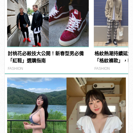
討桃花必殺技大公開！新春型男必備
格紋熱潮持續延燒
「紅鞋」選購指南
「格紋褲款」，輕
息
FASHION
FASHION