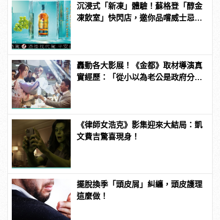
沉浸式「新凍」體驗！蘇格登「醇金
凍飲室」快閃店，邀你品嚐威士忌凍
飲滋味
轟動各大影展！《金都》取材導演真
實經歷：「從小以為老公是政府分
派」
《律師女浩克》影集迎來大結局：凱
文費吉驚喜現身！
擺脫換季「頭皮屑」糾纏，頭皮護理
這麼做！