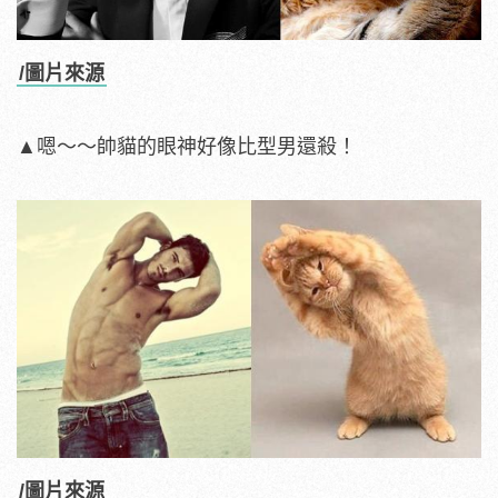
/圖片來源
▲嗯～～帥貓的眼神好像比型男還殺！
/圖片來源