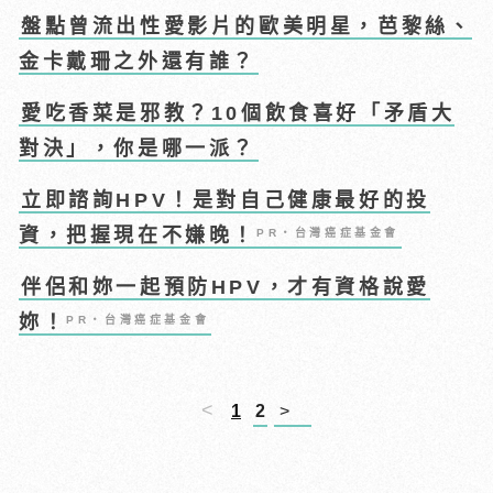
盤點曾流出性愛影片的歐美明星，芭黎絲、
金卡戴珊之外還有誰？
愛吃香菜是邪教？10個飲食喜好「矛盾大
對決」，你是哪一派？
立即諮詢HPV！是對自己健康最好的投
資，把握現在不嫌晚！
PR・台灣癌症基金會
伴侶和妳一起預防HPV，才有資格說愛
妳！
PR・台灣癌症基金會
<
1
2
>