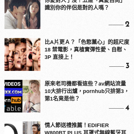
你愛對人了沒！五道「真愛自問」
識別你的伴侶是對的人嗎？
2
比A片更Ａ？「色慾薰心」的超尺度
18 禁電影，真槍實彈性愛、自慰、
3P 直接上！
3
原來老司機都看這些？av網站流量
10大排行出爐，pornhub只排第3，
第1名竟是他？
4
情人節送禮推薦！EDIFIER
W800BT PLUS 耳罩式無線藍牙耳