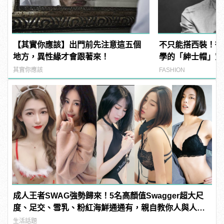
【其實你應該】出門前先注意這五個
不只能搭西裝！街
地方，異性緣才會跟著來！
學的「紳士帽」穿
其實你應該
FASHION
成人王者SWAG強勢歸來！5名高顏值Swagger超大尺
度、足交、雪乳、粉紅海鮮通通有，親自教你人與人的
連結！ | manfashion這樣變型男
生活話題