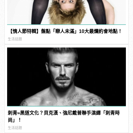
【情人節特輯】盤點「戀人未滿」10大最爛約會地點！
生活話題
刺青=黑道文化？貝克漢、強尼戴普聯手演繹「刺青時
尚」！
生活話題