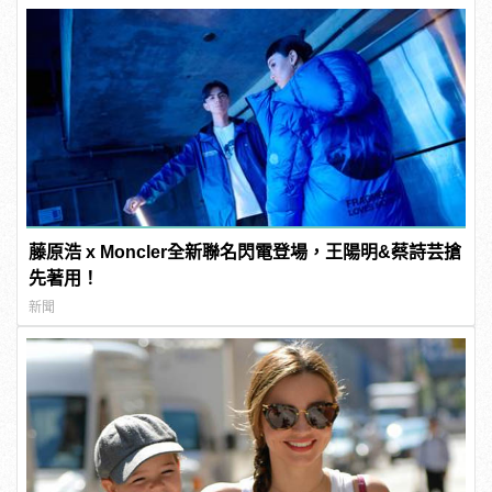
藤原浩 x Moncler全新聯名閃電登場，王陽明&蔡詩芸搶
先著用！
新聞