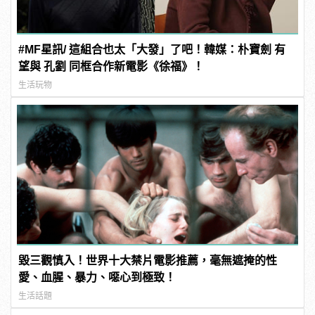
#MF星訊/ 這組合也太「大發」了吧！韓媒：朴寶劍 有
望與 孔劉 同框合作新電影《徐福》！
生活玩物
毀三觀慎入！世界十大禁片電影推薦，毫無遮掩的性
愛、血腥、暴力、噁心到極致！
生活話題