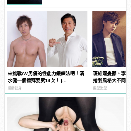
來挑戰AV男優的性能力鍛鍊法吧！清
班維蕭憂鬱、李鍾
水健一個禮拜要尻14次！ |
捲髮風格大不同！
manfashion這樣變型男
運動健身
髮型造型