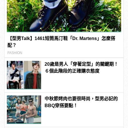
【型男Talk】1461短筒馬汀鞋「Dr. Martens」怎麼搭
配？
FASHION
20歲是男人「穿著定型」的關鍵期！
６個此階段的正確購衣態度
中秋節烤肉也要很時尚，型男必記的
BBQ穿搭要點！