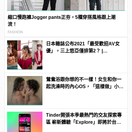
縮口慢跑褲Jogger pants正夯，5種穿搭風格跟上潮
流！
FASHION
日本雜誌公布2021「最受歡迎AV女
優」，三上悠亞僅排第2？ |
manfashion這樣變型男
鴛鴦浴跟你想的不一樣！女生和你一
起洗澡時的內心OS，「這樣做」小心
被白眼！
Tinder開張本季最熱門的交友探索專
區 嶄新體驗「Explore」即將於台灣
強勢上線 | manfashion這樣變型男