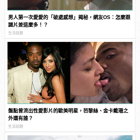
男人第一次愛愛的「破處感想」揭秘，網友OS：怎麼跟
謎片差這麼多！？
生活話題
盤點曾流出性愛影片的歐美明星，芭黎絲、金卡戴珊之
外還有誰？
生活話題