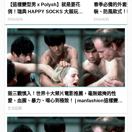
【這樣變型男 x Polysh】就是要花
春季必備的外套造
俏！瑞典 HAPPY SOCKS 大展玩心
裝、防風款式！輕
創意的短襪時尚
層次
FASHION
FASHION
毀三觀慎入！世界十大禁片電影推薦，毫無遮掩的性
愛、血腥、暴力、噁心到極致！ | manfashion這樣變型
男
生活話題