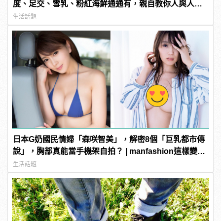
度、足交、雪乳、粉紅海鮮通通有，親自教你人與人的
連結！ | manfashion這樣變型男
生活話題
日本G奶國民情婦「森咲智美」，解密8個「巨乳都市傳
說」，胸部真能當手機架自拍？ | manfashion這樣變型
男
生活話題