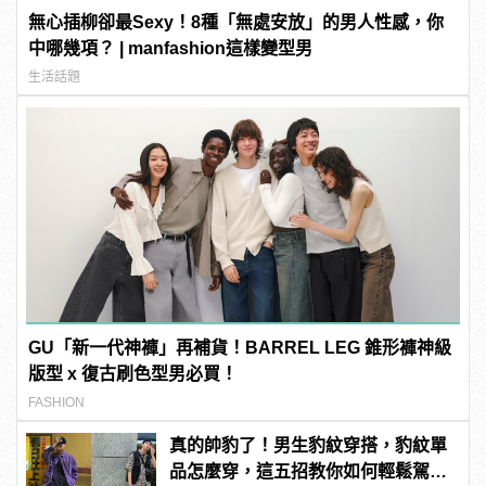
無心插柳卻最Sexy！8種「無處安放」的男人性感，你
中哪幾項？ | manfashion這樣變型男
生活話題
GU「新一代神褲」再補貨！BARREL LEG 錐形褲神級
版型 x 復古刷色型男必買！
FASHION
真的帥豹了！男生豹紋穿搭，豹紋單
品怎麼穿，這五招教你如何輕鬆駕