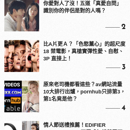
你愛對人了沒！五道「真愛自問」
識別你的伴侶是對的人嗎？
2
比A片更Ａ？「色慾薰心」的超尺度
18 禁電影，真槍實彈性愛、自慰、
3P 直接上！
3
原來老司機都看這些？av網站流量
10大排行出爐，pornhub只排第3，
第1名竟是他？
4
情人節送禮推薦！EDIFIER