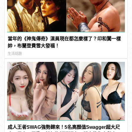
當年的《神鬼傳奇》演員現在都怎麼樣了？印和闐一樣
帥，布蘭登費雪大發福！
生活話題
成人王者SWAG強勢歸來！5名高顏值Swagger超大尺