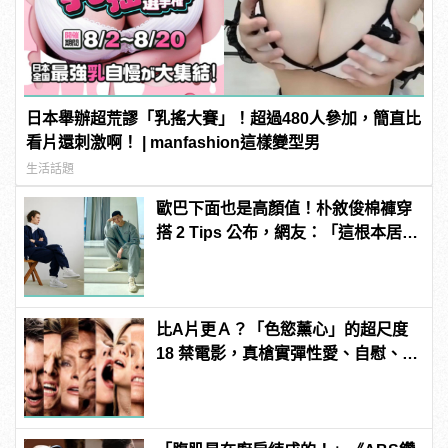
日本舉辦超荒謬「乳搖大賽」！超過480人參加，簡直比
看片還刺激啊！ | manfashion這樣變型男
生活話題
歐巴下面也是高顏值！朴敘俊棉褲穿
搭 2 Tips 公布，網友：「這根本居家
防疫必備！」
比A片更Ａ？「色慾薰心」的超尺度
18 禁電影，真槍實彈性愛、自慰、
3P 直接上！ | manfashion這樣變型
男