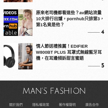
原來老司機都看這些？av網站流量
10大排行出爐，pornhub只排第3，
第1名竟是他？
4
情人節送禮推薦！EDIFIER
W800BT PLUS 耳罩式無線藍牙耳
機，在耳邊傾訴甜言蜜語
5
關於我們
隱私權政策
著作權聲明
廣告合作