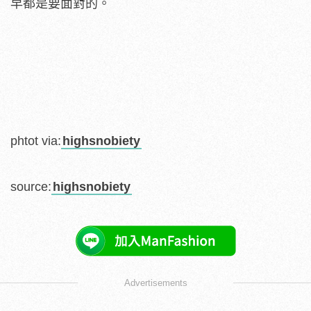
早都是要面對的。
phtot via:
highsnobiety
source:
highsnobiety
Advertisements