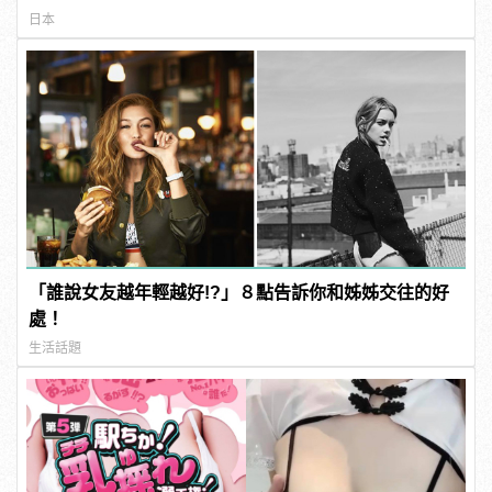
日本
「誰說女友越年輕越好!?」８點告訴你和姊姊交往的好
處！
生活話題