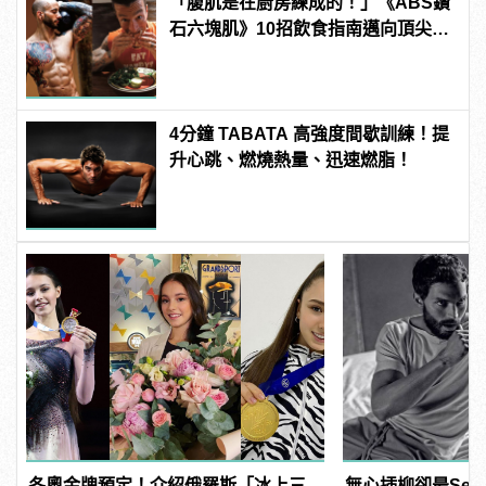
「腹肌是在廚房練成的！」《ABS鑽
石六塊肌》10招飲食指南邁向頂尖腹
肌！
4分鐘 TABATA 高強度間歇訓練！提
升心跳、燃燒熱量、迅速燃脂！
冬奧金牌預定！介紹俄羅斯「冰上三
無心插柳卻最Sex