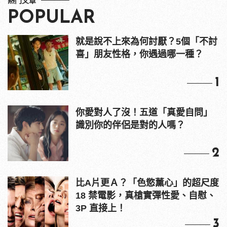
熱門文章
POPULAR
就是說不上來為何討厭？5個「不討
喜」朋友性格，你遇過哪一種？
1
你愛對人了沒！五道「真愛自問」
識別你的伴侶是對的人嗎？
2
比A片更Ａ？「色慾薰心」的超尺度
18 禁電影，真槍實彈性愛、自慰、
3P 直接上！
3