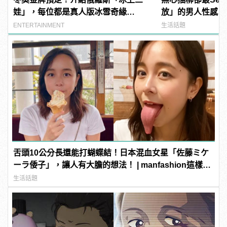
娃」，每位都是真人版冰雪奇緣
放」的男人性感，你
Elsa！ | manfashion這樣變型男
manfashion這
ENTERTAINMENT
生活話題
舌頭10公分長還能打蝴蝶結！日本混血女星「佐藤ミケ
ーラ倭子」，讓人有大膽的想法！ | manfashion這樣變
型男
生活話題