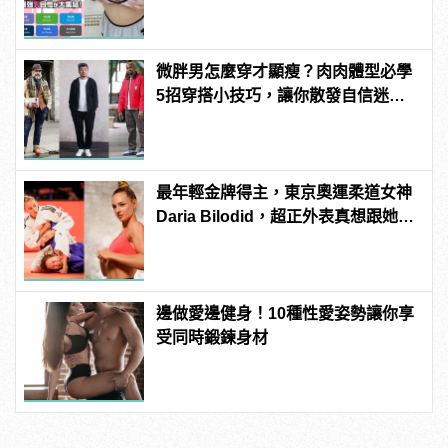
微胖男怎麼穿才顯瘦？肉肉體型必學
5招穿搭小技巧，讓你散發自信迷人
的型男魅力！
最年輕金牌得主，東京奧運柔道女神
Daria Bilodid，超正外表真想跟她對
練！ | manfashion這樣變型男
邊做愛邊健身！10種性愛姿勢讓你享
受同時鍛鍊身材