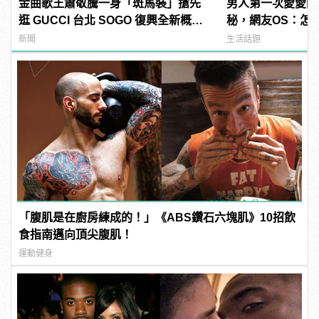
金曲歌王蕭敬騰一身「斑馬裝」搶先
男人第一次愛愛的
逛 GUCCI 台北 SOGO 復興全新概念
秘，網友OS：怎
店
多！？
新聞
生活話題
「腹肌是在廚房練成的！」《ABS鑽石六塊肌》10招飲
食指南邁向頂尖腹肌！
運動健身