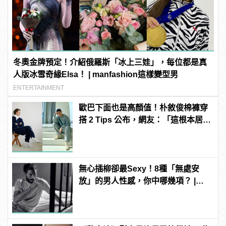
冬奧金牌預定！介紹俄羅斯「冰上三娃」，每位都是真
人版冰雪奇緣Elsa！ | manfashion這樣變型男
ENTERTAINMENT
歐巴下面也是高顏值！朴敘俊棉褲穿
搭 2 Tips 公布，網友：「這根本居家
防疫必備！」
無心插柳卻最Sexy！8種「無處安
放」的男人性感，你中哪幾項？ |
manfashion這樣變型男