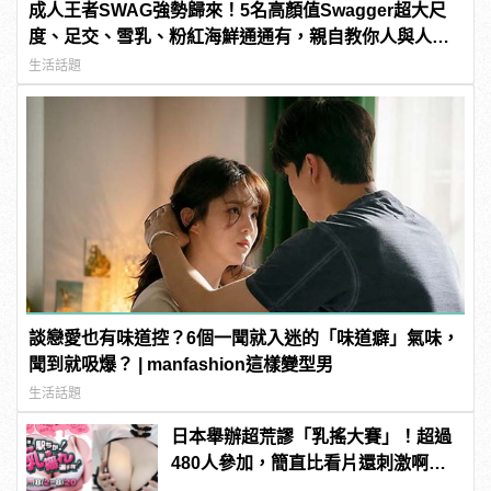
成人王者SWAG強勢歸來！5名高顏值Swagger超大尺
度、足交、雪乳、粉紅海鮮通通有，親自教你人與人的
連結！ | manfashion這樣變型男
生活話題
談戀愛也有味道控？6個一聞就入迷的「味道癖」氣味，
聞到就吸爆？ | manfashion這樣變型男
生活話題
日本舉辦超荒謬「乳搖大賽」！超過
480人參加，簡直比看片還刺激啊！ |
manfashion這樣變型男