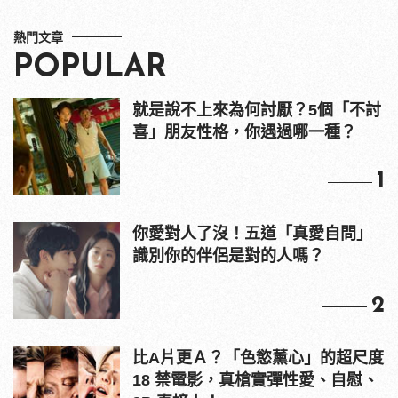
熱門文章
POPULAR
就是說不上來為何討厭？5個「不討
喜」朋友性格，你遇過哪一種？
1
你愛對人了沒！五道「真愛自問」
識別你的伴侶是對的人嗎？
2
比A片更Ａ？「色慾薰心」的超尺度
18 禁電影，真槍實彈性愛、自慰、