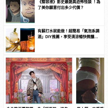
《整容液》影史最詭異恐怖怪談 ！為
了美你願意付出多少代價？
有蘇打水就能做！超簡易「氣泡系調
酒」DIY推薦，享受清涼暢快微醺週
末夜！