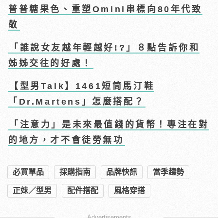
普普糖果色、重塑Omini串標向80年代致
敬
「誰說女友越年輕越好!?」８點告訴你和
姊姊交往的好處！
【型男Talk】1461短筒馬汀鞋
「Dr.Martens」怎麼搭配？
「注意力」是未來最值錢的貨幣！專注在對
的地方，才不會徒勞無功
必買單品
採購指南
品牌快訊
當季趨勢
正妹／型男
配件搭配
風格穿搭
Advertisements