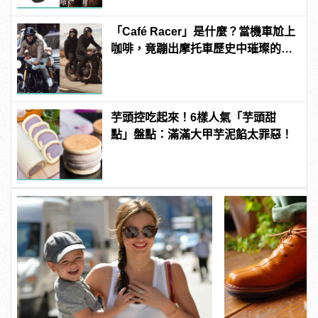
「Café Racer」是什麼？當機車尬上
咖啡，竟蹦出摩托車歷史中璀璨的火
花！？
芋頭控吃起來！6樣人氣「芋頭甜
點」盤點：滿滿大甲芋泥餡太罪惡！