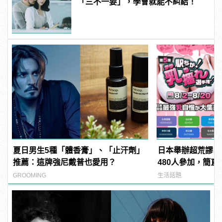
「三不一要」，學會就能不糾結！
夏日男生5種「體香膏」、「止汗劑」
日本舉辦超荒謬「
推薦：這牌強尼戴普也愛用？
480人參加，簡直
manfashion這
GROOMING
生活話題