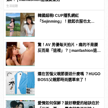
生活話題
韓國超萌I CUP隱乳網紅
「Sejinming」！掀起衣服也太
「胸」了吧！ | manfashion這樣變型
男
驚！AV 男優每天拍片，痛的不是腰
反而是「這裡」？ | manfashion這樣
變型男
還在苦惱父親節要送什麼嗎 ？HUGO
BOSS父親節時尚選單來了！
愛情如何保鮮？談好戀愛的秘訣在於