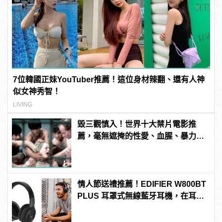
7位韓國正妹YouTuber推薦！這位身材辣翻、還有人神
似女神秀智！
LIVING
毀三觀慎入！世界十大禁片電影推
薦，毫無遮掩的性愛、血腥、暴力、
噁心到極致！
情人節送禮推薦！EDIFIER W800BT
PLUS 耳罩式無線藍牙耳機，在耳邊
傾訴甜言蜜語