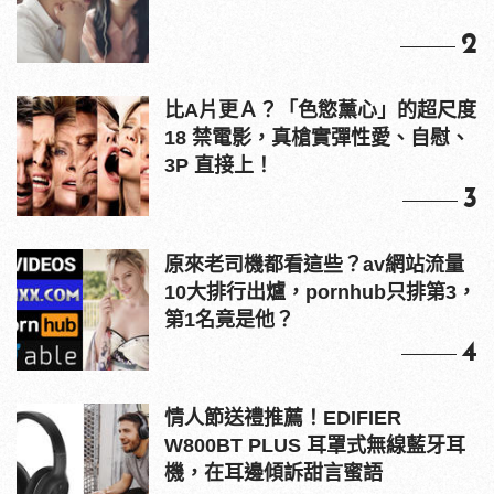
2
比A片更Ａ？「色慾薰心」的超尺度
18 禁電影，真槍實彈性愛、自慰、
3P 直接上！
3
原來老司機都看這些？av網站流量
10大排行出爐，pornhub只排第3，
第1名竟是他？
4
情人節送禮推薦！EDIFIER
W800BT PLUS 耳罩式無線藍牙耳
機，在耳邊傾訴甜言蜜語