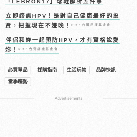
「LEBRON17」球鞋解析五件事
立即諮詢HPV！是對自己健康最好的投
資，把握現在不嫌晚！
PR・台灣癌症基金會
伴侶和妳一起預防HPV，才有資格說愛
妳！
PR・台灣癌症基金會
必買單品
採購指南
生活玩物
品牌快訊
當季趨勢
Advertisements