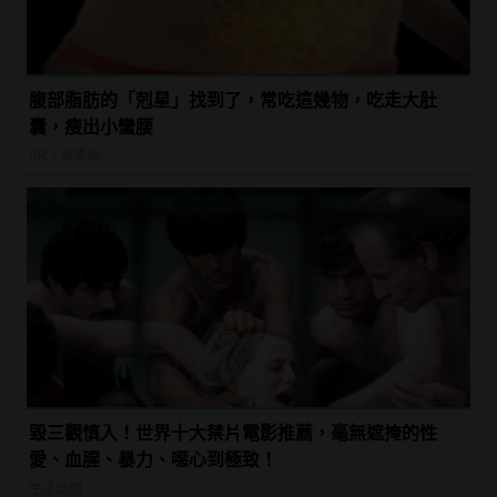
腹部脂肪的「剋星」找到了，常吃這幾物，吃走大肚
囊，瘦出小蠻腰
PR・新素簡
毀三觀慎入！世界十大禁片電影推薦，毫無遮掩的性
愛、血腥、暴力、噁心到極致！
生活話題