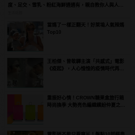
度、足交、雪乳、粉紅海鮮通通有，親自教你人與人的
連結！ | manfashion這樣變型男
生活話題
當媽了一樣正翻天！好萊塢人氣辣媽
Top10
王柏傑、曾敬驊主演「共感式」電影
《疫起》，人心惶惶的疫情時代再度
上演！
重振好心情！CROWN糖果盒旅行箱
時尚換季 大勢亮色編織繽紛仲夏之
夢！
電影迷不能只看爽片！盤點10部經典