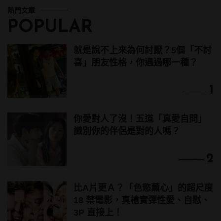
熱門文章
POPULAR
就是說不上來為何討厭？5個「不討
喜」朋友性格，你遇過哪一種？
1
你愛對人了沒！五道「真愛自問」
識別你的伴侶是對的人嗎？
2
比A片更Ａ？「色慾薰心」的超尺度
18 禁電影，真槍實彈性愛、自慰、
3P 直接上！