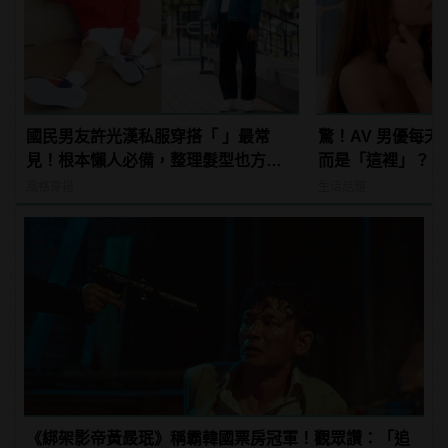
國民男友許光漢私服穿搭「 」最常
驚！AV 男優每
見！根本懶人必備，整理髮型也方便
而是「這裡」？ | m
啊！
型男
風格穿搭
生活話題
《綁架影帝黃晸珉》稱霸韓國票房冠軍！觀眾讚：「追