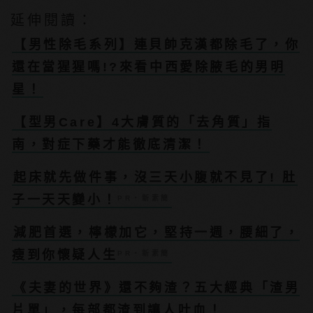
延伸閱讀：
【男性除毛系列】連貝帥克漢都除毛了，你
還在當猩猩嗎!?來看中西愛除腋毛的男明
星！
【型男Care】4大膚質的「去角質」指
南，對症下藥才能徹底清潔！
起床就先做件事，沒三天小腹就不見了! 肚
子一天天變小！
PR・新素簡
減肥首選，檸檬加它，堅持一週，腰細了，
瘦到你懷疑人生
PR・新素簡
《夫妻的世界》還不夠渣？五大經典「渣男
片單」，每部都渣到讓人吐血！