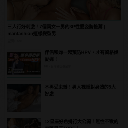
三人行好刺激！7個兩女一男的3P性愛姿勢推薦 |
manfashion這樣變型男
型男Care
伴侶和妳一起預防HPV，才有資格說
愛妳！
PR・台灣癌症基金會
不再受束縛！男人祼睡對身體的5大
好處
12星座好色排行大公開！無性不歡的