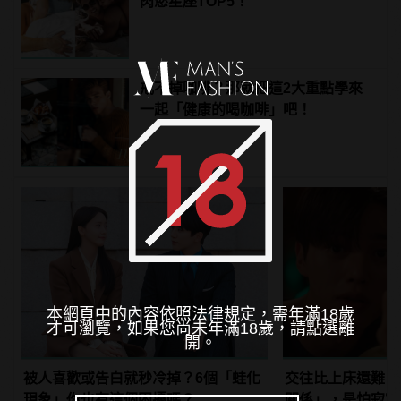
肉慾星座TOP5！
戒不掉咖啡？那就把這2大重點學來
一起「健康的喝咖啡」吧！
本網頁中的內容依照法律規定，需年滿18歲
才可瀏覽，如果您尚未年滿18歲，請點選離
開。
被人喜歡或告白就秒冷掉？6個「蛙化
交往比上床還難！
現象」你也有這個困擾嗎？
關係」，是怕寂寞