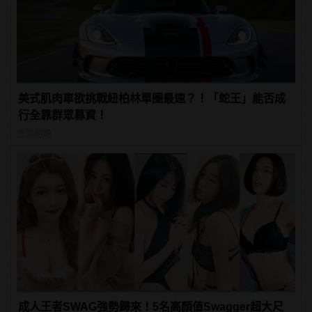
美式肌肉車欲挑戰紐柏林單圈最速？！「蛇王」能否成
行全靠群眾募資！
生活話題
成人王者SWAG強勢歸來！5名高顏值Swagger超大尺