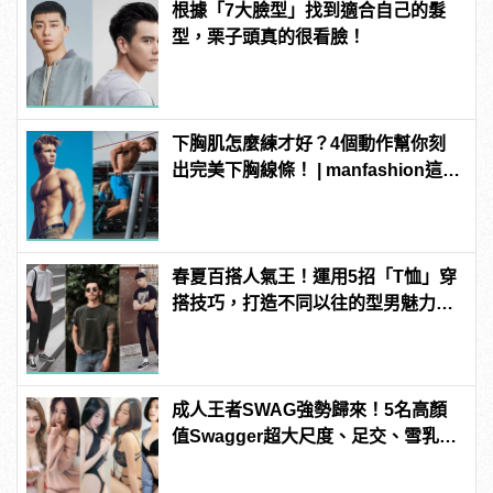
根據「7大臉型」找到適合自己的髮
型，栗子頭真的很看臉！
下胸肌怎麼練才好？4個動作幫你刻
出完美下胸線條！ | manfashion這樣
變型男
春夏百搭人氣王！運用5招「T恤」穿
搭技巧，打造不同以往的型男魅力！
| manfashion這樣變型男
成人王者SWAG強勢歸來！5名高顏
值Swagger超大尺度、足交、雪乳、
粉紅海鮮通通有，親自教你人與人的
連結！ | manfashion這樣變型男