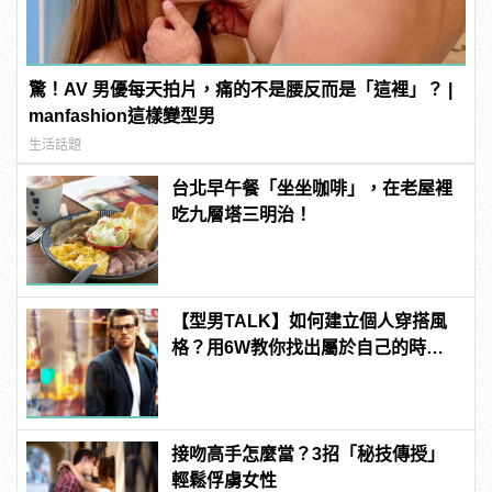
驚！AV 男優每天拍片，痛的不是腰反而是「這裡」？ |
manfashion這樣變型男
生活話題
台北早午餐「坐坐咖啡」，在老屋裡
吃九層塔三明治！
【型男TALK】如何建立個人穿搭風
格？用6W教你找出屬於自己的時尚
新LOOK！
接吻高手怎麼當？3招「秘技傳授」
輕鬆俘虜女性