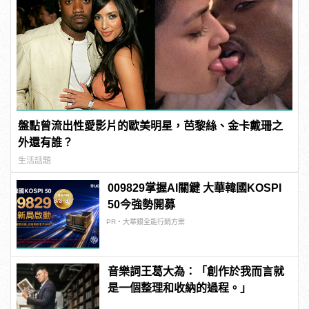
盤點曾流出性愛影片的歐美明星，芭黎絲、金卡戴珊之
外還有誰？
生活話題
009829掌握AI關鍵 大華韓國KOSPI
50今強勢開募
PR・大華銀全能行銷方案
音樂詞王葛大為：「創作於我而言就
是一個整理和收納的過程。」