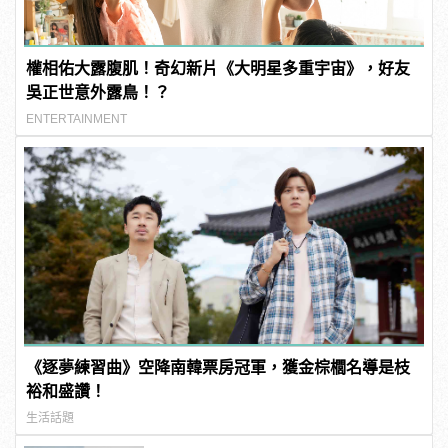
權相佑大露腹肌！奇幻新片《大明星多重宇宙》，好友
吳正世意外露鳥！？
ENTERTAINMENT
《逐夢練習曲》空降南韓票房冠軍，獲金棕櫚名導是枝
裕和盛讚！
生活話題