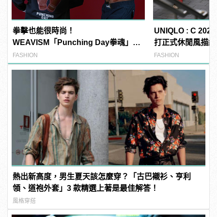
拳擊也能很時尚！
UNIQLO : C 2
WEAVISM「Punching Day拳魂」系
打正式休閒風描繪
列掌握潮流主導拳
FASHION
FASHION
熱出新高度，男生夏天該怎麼穿？「古巴襯衫、亨利
領、道袍外套」3 款精選上著是最佳解答！
風格穿搭