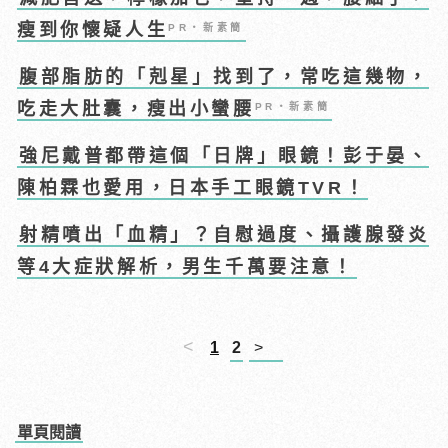
瘦到你懷疑人生
PR・新素簡
腹部脂肪的「剋星」找到了，常吃這幾物，
吃走大肚囊，瘦出小蠻腰
PR・新素簡
強尼戴普都帶這個「日牌」眼鏡！彭于晏、
陳柏霖也愛用，日本手工眼鏡TVR！
射精噴出「血精」？自慰過度、攝護腺發炎
等4大症狀解析，男生千萬要注意！
<
1
2
>
單頁閱讀