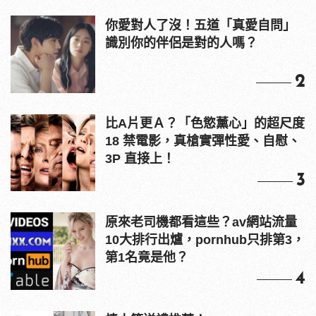
你愛對人了沒！五道「真愛自問」
識別你的伴侶是對的人嗎？
2
比A片更Ａ？「色慾薰心」的超尺度
18 禁電影，真槍實彈性愛、自慰、
3P 直接上！
3
原來老司機都看這些？av網站流量
10大排行出爐，pornhub只排第3，
第1名竟是他？
4