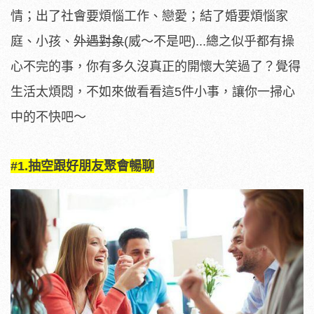
情；出了社會要煩惱工作、戀愛；結了婚要煩惱家
庭、小孩、
外遇對象
(威～不是吧)...總之似乎都有操
心不完的事，你有多久沒真正的開懷大笑過了？覺得
生活太煩悶，不如來做看看這5件小事，讓你一掃心
中的不快吧～
#1.抽空跟好朋友聚會暢聊