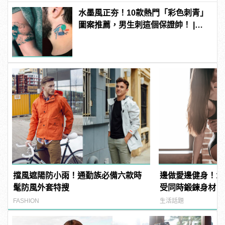
水墨風正夯！10款熱門「彩色刺青」
圖案推薦，男生刺這個保證帥！ |
manfashion這樣變型男
擋風遮陽防小雨！通勤族必備六款時
邊做愛邊健身！1
髦防風外套特搜
受同時鍛鍊身材
FASHION
生活話題