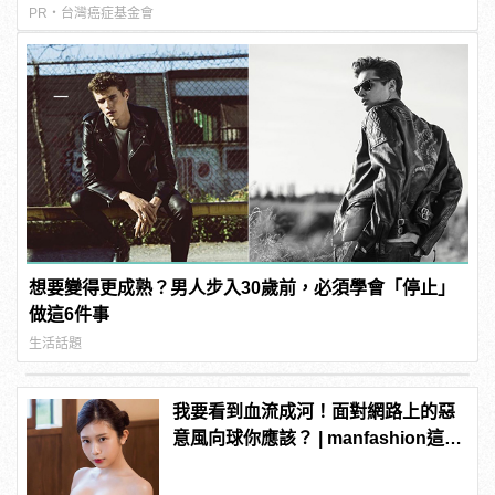
PR・台灣癌症基金會
想要變得更成熟？男人步入30歲前，必須學會「停止」
做這6件事
生活話題
我要看到血流成河！面對網路上的惡
意風向球你應該？ | manfashion這樣
變型男