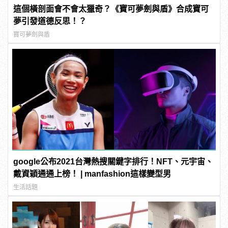
這個橫剖面會不會太獵奇？《寶可夢劍與盾》合成寶可
夢引發道德反思！？
寶可夢劍與盾
google公布2021台灣熱搜關鍵字排行！NFT、元宇宙、
戴資穎通通上榜！ | manfashion這樣變型男
生活話題