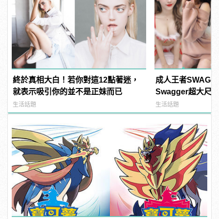
終於真相大白！若你對這12點著迷，
成人王者SWAG
就表示吸引你的並不是正妹而已
Swagger超大
紅海鮮通通有，親
生活話題
生活話題
結！ | manfash