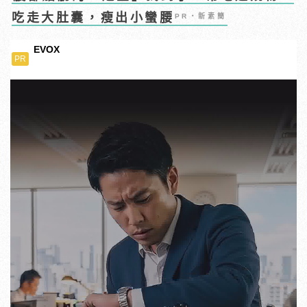
吃走大肚囊，瘦出小蠻腰
PR・新素簡
EVOX
PR