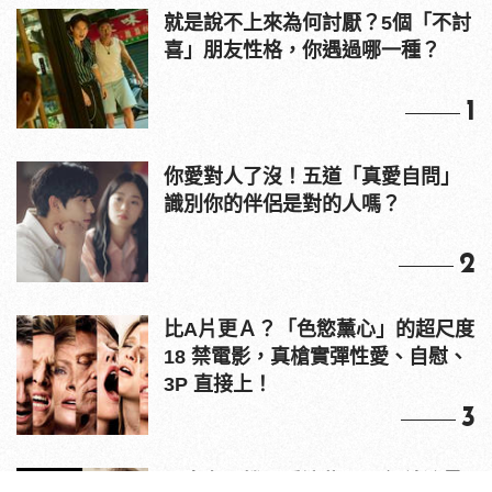
就是說不上來為何討厭？5個「不討
喜」朋友性格，你遇過哪一種？
1
你愛對人了沒！五道「真愛自問」
識別你的伴侶是對的人嗎？
2
比A片更Ａ？「色慾薰心」的超尺度
18 禁電影，真槍實彈性愛、自慰、
3P 直接上！
3
原來老司機都看這些？av網站流量