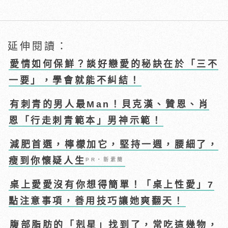
延伸閱讀：
愛情如何保鮮？談好戀愛的秘訣在於「三不
一要」，學會就能不糾結！
有刺青的男人最Man！貝克漢、贊恩、肖
恩「行走刺青範本」男神示範！
減肥首選，檸檬加它，堅持一週，腰細了，
瘦到你懷疑人生
PR・新素簡
桌上愛愛沒有你想得簡單！「桌上性愛」7
點注意事項，善用技巧讓她爽翻天！
腹部脂肪的「剋星」找到了，常吃這幾物，