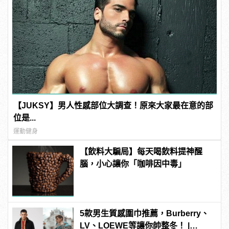
【JUKSY】男人性感部位大調查！原來大家最在意的部
位是...
運動健身
【飲料大騙局】每天喝飲料提神醒
腦，小心讓你「咖啡因中毒」
5款男生質感圍巾推薦，Burberry、
LV、LOEWE等讓你帥整冬！ |