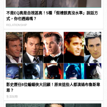
不是EQ高是自視甚高！5種「假禮貌真沒水準」說話方
式，你也遇過嗎？
RELATIONSHIP
影史歷任8位蝙蝠俠大回顧！原來這些人都演過布魯斯韋
恩？
生活玩物