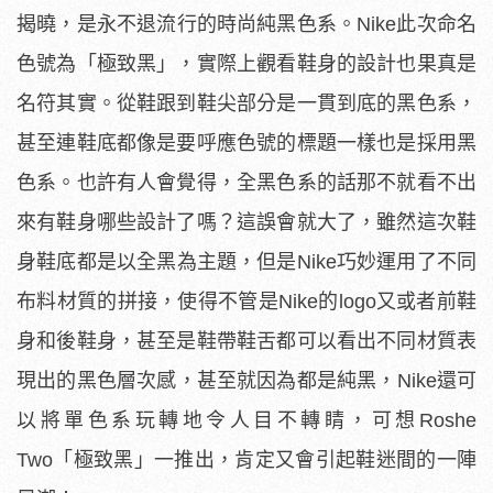
揭曉，是永不退流行的時尚純黑色系。Nike此次命名
色號為「極致黑」，實際上觀看鞋身的設計也果真是
名符其實。從鞋跟到鞋尖部分是一貫到底的黑色系，
甚至連鞋底都像是要呼應色號的標題一樣也是採用黑
色系。也許有人會覺得，全黑色系的話那不就看不出
來有鞋身哪些設計了嗎？這誤會就大了，雖然這次鞋
身鞋底都是以全黑為主題，但是Nike巧妙運用了不同
布料材質的拼接，使得不管是Nike的logo又或者前鞋
身和後鞋身，甚至是鞋帶鞋舌都可以看出不同材質表
現出的黑色層次感，甚至就因為都是純黑，Nike還可
以將單色系玩轉地令人目不轉睛，可想Roshe
Two「極致黑」一推出，肯定又會引起鞋迷間的一陣