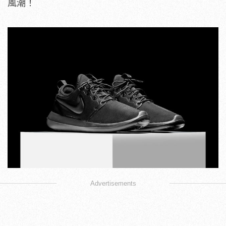
風潮！
Advertisements