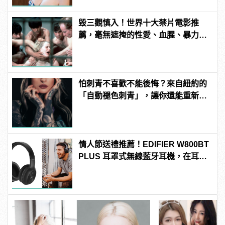
毀三觀慎入！世界十大禁片電影推
薦，毫無遮掩的性愛、血腥、暴力、
噁心到極致！
怕刺青不喜歡不能後悔？來自紐約的
「自動褪色刺青」，讓你還能重新來
過 | manfashion這樣變型男
情人節送禮推薦！EDIFIER W800BT
PLUS 耳罩式無線藍牙耳機，在耳邊
傾訴甜言蜜語