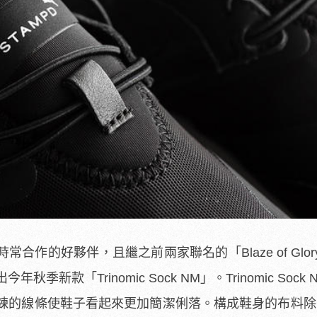
成為時常合作的好夥伴，且繼之前兩家聯名的「
Blaze of Glo
新款「Trinomic Sock NM」。Trinomic Sock
鍊的線條使鞋子看起來更加簡潔俐落。構成鞋身的布料除