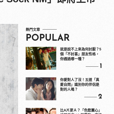
熱門文章
POPULAR
就是說不上來為何討厭？5
個「不討喜」朋友性格，
你遇過哪一種？
1
你愛對人了沒！五道「真
愛自問」識別你的伴侶是
對的人嗎？
2
比A片更Ａ？「色慾薰心」