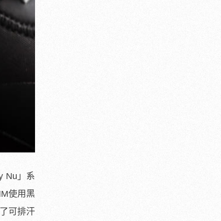
ry Nu
」系
 NM使用黑
了可排汗