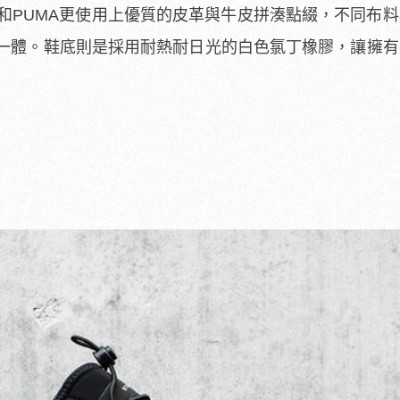
D和PUMA更使用上優質的皮革與牛皮拼湊點綴，不同布
一體。鞋底則是採用耐熱耐日光的白色氯丁橡膠，讓擁有