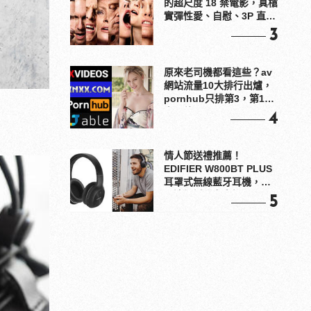
的超尺度 18 禁電影，真槍
實彈性愛、自慰、3P 直接
上！
3
原來老司機都看這些？av
網站流量10大排行出爐，
pornhub只排第3，第1名
竟是他？
4
情人節送禮推薦！
EDIFIER W800BT PLUS
耳罩式無線藍牙耳機，在
耳邊傾訴甜言蜜語
5