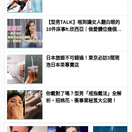
【型男TALK】啪到讓女人翻白眼的
10件床事ft.欣西亞｜做愛體位幾個剛
好？抽插時間xx分鐘是極限！
日本旅遊不可錯過！東京必訪3間現
泡日本茶專賣店
你戴對了嗎？型男「戒指戴法」全解
析，招桃花、衝事業秘笈大公開！