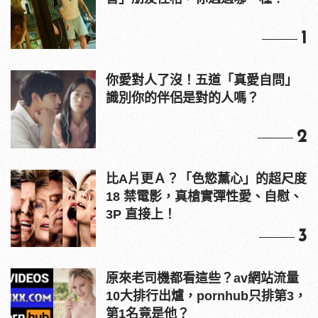
1
你愛對人了沒！五道「真愛自問」
識別你的伴侶是對的人嗎？
2
比A片更Ａ？「色慾薰心」的超尺度
18 禁電影，真槍實彈性愛、自慰、
3P 直接上！
3
原來老司機都看這些？av網站流量
10大排行出爐，pornhub只排第3，
第1名竟是他？