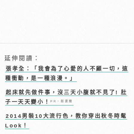
延伸閱讀：
張孝全：「我會為了心愛的人不顧一切，這
種衝動，是一種浪漫。」
起床就先做件事，沒三天小腹就不見了! 肚
子一天天變小！
PR・新素簡
2014男裝10大流行色，教你穿出秋冬時髦
Look！