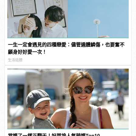
一生一定會遇見的四種戀愛：儘管遍體鱗傷，也要奮不
顧身好好愛一次！
生活話題
當媽了一樣正翻天！好萊塢人氣辣媽Top10