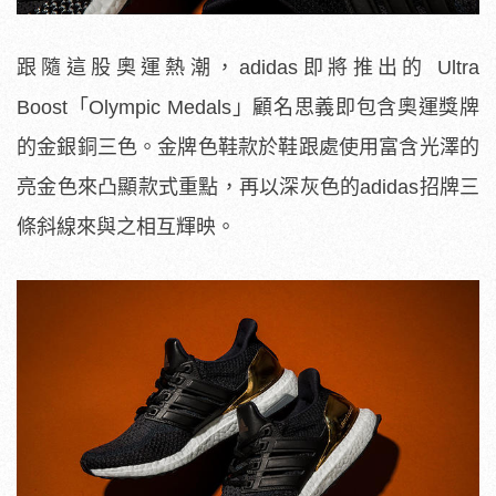
跟隨這股奧運熱潮，adidas即將推出的 Ultra
Boost「Olympic Medals」顧名思義即包含奧運獎牌
的金銀銅三色。金牌色鞋款於鞋跟處使用富含光澤的
亮金色來凸顯款式重點，再以深灰色的
adidas招牌三
條斜線來與之相互輝映。