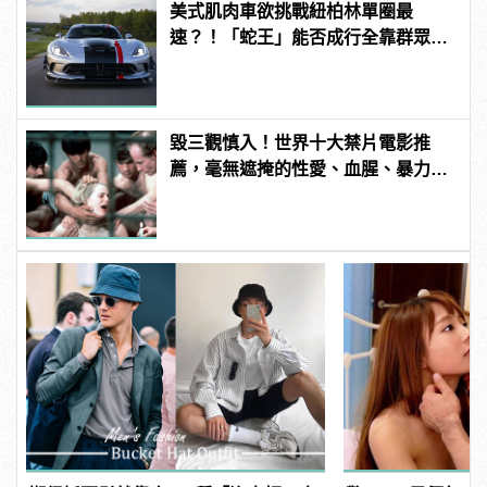
美式肌肉車欲挑戰紐柏林單圈最
速？！「蛇王」能否成行全靠群眾募
資！
毀三觀慎入！世界十大禁片電影推
薦，毫無遮掩的性愛、血腥、暴力、
噁心到極致！ | manfashion這樣變型
男