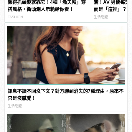
懶得抓頭髮就靠它！4種「漁夫帽」穿
驚！AV 男優每
搭風格，街頭潮人示範給你看！
而是「這裡」？ | m
型男
FASHION
生活話題
訊息不讀不回沒下文？對方聊到消失的7種理由，原來不
只是沒感覺！
生活話題