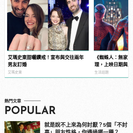
艾瑪史東甜曬鑽戒！宣布與交往兩年
《蜘蛛人：無家日
男友訂婚
理，上映日期與片
姆霍蘭德去向......
艾瑪史東
生活話題
熱門文章
POPULAR
就是說不上來為何討厭？5個「不討
喜」朋友性格，你遇過哪一種？