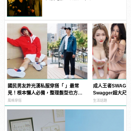
國民男友許光漢私服穿搭「 」最常
成人王者SWAG
見！根本懶人必備，整理髮型也方便
Swagger超大
啊！
紅海鮮通通有，親
風格穿搭
生活話題
結！ | manfash