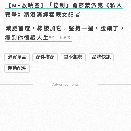
【MF放映室】「控制」羅莎蒙派克《私人
戰爭》精湛演繹獨眼女記者
減肥首選，檸檬加它，堅持一週，腰細了，
瘦到你懷疑人生
PR・新素簡
必買單品
配件搭配
當季趨勢
品牌快訊
運動配件
Advertisements