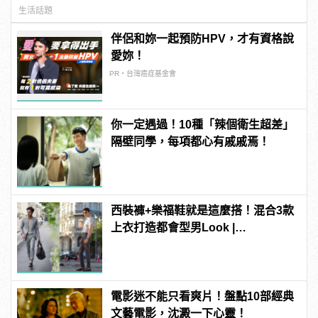
生活話題
伴侶和妳一起預防HPV，才有資格說
愛妳！
PR・台灣癌症基金會
你一定遇過！10種「辣個衛生超差」
隔壁同學，每項都心有戚戚焉！
西裝褲+樂福鞋就是這麼搭！混合3款
上衣打造都會型男Look |
manfashion這樣變型男
電影迷不能只看爽片！盤點10部經典
文藝電影，沈澱一下心靈！