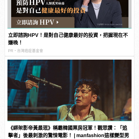
立即諮詢HPV！是對自己健康最好的投資，把握現在不
嫌晚！
PR・台灣癌症基金會
《綁架影帝黃晸珉》稱霸韓國票房冠軍！觀眾讚：「追
擊者」後最刺激的驚悚電影！ | manfashion這樣變型男