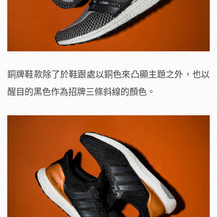
銅牌鞋款除了於鞋跟處以銅色來凸顯主題之外，也以
醒目的黑色作為招牌三條斜線的顏色。