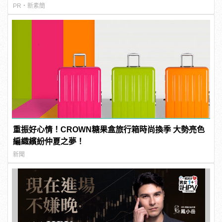
PR・新素簡
重振好心情！CROWN糖果盒旅行箱時尚換季 大勢亮色
編織繽紛仲夏之夢！
新聞